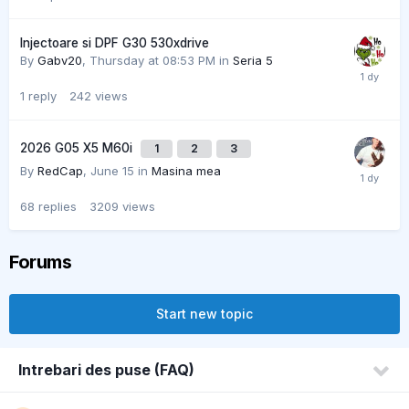
Injectoare si DPF G30 530xdrive
By
Gabv20
,
Thursday at 08:53 PM
in
Seria 5
1
reply
242
views
2026 G05 X5 M60i
1
2
3
By
RedCap
,
June 15
in
Masina mea
68
replies
3209
views
Forums
Start new topic
Intrebari des puse (FAQ)