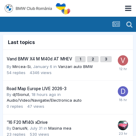
Last topics
Vand BMW X4 M M40d AT MHEV
1
2
3
By
Mircea-Si
,
January 6
in
Vanzari auto BMW
54
replies
4346
views
Road Map Europe LIVE 2026-3
By
dj15ionut
,
18 hours ago
in
Audio/Video/Navigatie/Electronica auto
0
replies
47
views
'16 F20 M140i xDrive
By
DariusN
,
July 31
in
Masina mea
23
replies
530
views