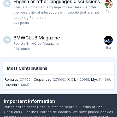
English or other languages discussions
This is a Romanian language forum. Here we offer
the possibility of interaction with people that are not
speaking Romanian.
271
posts
BMWCLUB Magazine
Revista BmwClub Magazine
986
posts
Most Contributions
Romulus
(31420)
,
Ciupanezu
(27000)
,
X X L
(12098)
,
Myx
(11466)
,
Bavaria
(11393)
Important Information
Contact Us
Cookies
Prin folosirea acestui site, sunteti de acord cu
Terms of Use
.
BMW Club Romania
Gasiti aici
Guidelines
. Politica de cookies: We have placed
cookies
Powered by Invision Community
on your device to help make this website better. You can
adjust