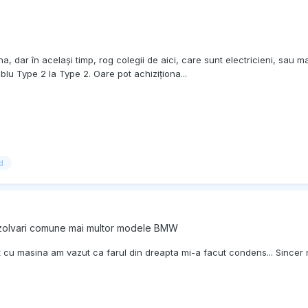
a, dar în același timp, rog colegii de aici, care sunt electricieni, sau
lu Type 2 la Type 2. Oare pot achiziționa...
d
ezolvari comune mai multor modele BMW
 cu masina am vazut ca farul din dreapta mi-a facut condens... Sincer 