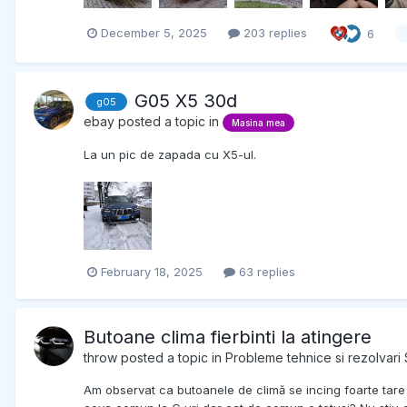
December 5, 2025
203 replies
6
G05 X5 30d
g05
ebay
posted a topic in
Masina mea
La un pic de zapada cu X5-ul.
February 18, 2025
63 replies
Butoane clima fierbinti la atingere
throw
posted a topic in
Probleme tehnice si rezolvari 
Am observat ca butoanele de climă se incing foarte tare 