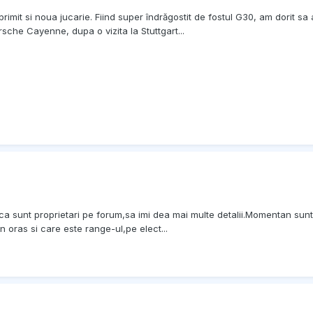
rimit si noua jucarie. Fiind super îndrăgostit de fostul G30, am dorit s
orsche Cayenne, dupa o vizita la Stuttgart...
 sunt proprietari pe forum,sa imi dea mai multe detalii.Momentan sunt
n oras si care este range-ul,pe elect...