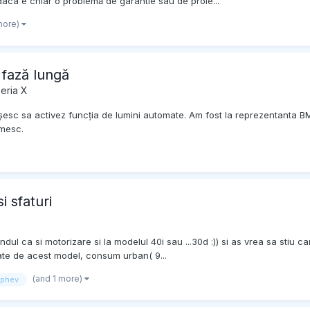
aca e chiar o problemă de garantie sau de proie...
more)
 fază lungă
Seria X
reușesc sa activez funcția de lumini automate. Am fost la reprezentant
umesc.
 sfaturi
dul ca si motorizare si la modelul 40i sau ...30d :)) si as vrea sa stiu
ate de acest model, consum urban( 9...
(and 1 more)
phev