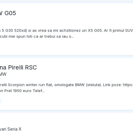
MW G05
 5 G30 520xd) si as vrea sa imi achzitionez un X5 G05. Ar fi primul SUV
ii mei spun toti ca ar trebui sa iau o...
a Pirelli RSC
 BMW
relli Scorpion winter run flat, omologate BMW (steluta). Link poze: 
n Pret 1950 euro Telef...
vari Seria X