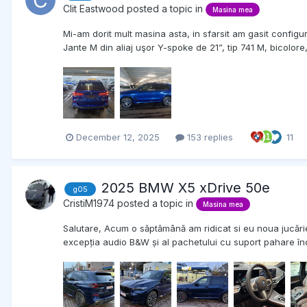
Clit Eastwood
posted a topic in
Masina mea
Mi-am dorit mult masina asta, in sfarsit am gasit config
Jante M din aliaj uşor Y-spoke de 21”, tip 741 M, bicolore, 
December 12, 2025
153 replies
11
2025 BMW X5 xDrive 50e
g05
CristiM1974
posted a topic in
Masina mea
Salutare, Acum o săptămână am ridicat si eu noua jucări
excepția audio B&W și al pachetului cu suport pahare încă