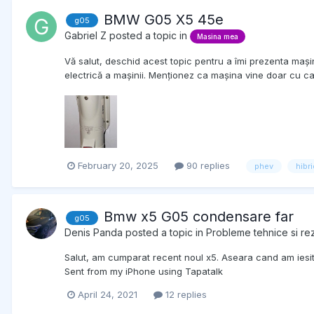
BMW G05 X5 45e
g05
Gabriel Z
posted a topic in
Masina mea
Vă salut, deschid acest topic pentru a îmi prezenta mașin
electrică a mașinii. Menționez ca mașina vine doar cu cab
February 20, 2025
90 replies
phev
hibri
Bmw x5 G05 condensare far
g05
Denis Panda
posted a topic in
Probleme tehnice si r
Salut, am cumparat recent noul x5. Aseara cand am iesit
Sent from my iPhone using Tapatalk
April 24, 2021
12 replies