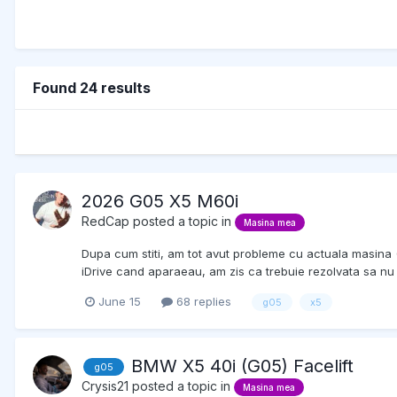
Found 24 results
2026 G05 X5 M60i
RedCap
posted a topic in
Masina mea
Dupa cum stiti, am tot avut probleme cu actuala masina (
iDrive cand aparaeau, am zis ca trebuie rezolvata sa nu 
June 15
68 replies
g05
x5
BMW X5 40i (G05) Facelift
g05
Crysis21
posted a topic in
Masina mea