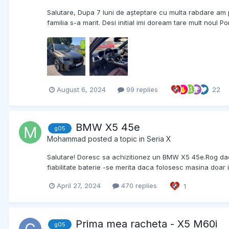
Salutare, Dupa 7 luni de așteptare cu multa rabdare am p
familia s-a marit. Desi initial imi doream tare mult noul P
August 6, 2024
99 replies
22
BMW X5 45e
g05
Mohammad
posted a topic in
Seria X
Salutare! Doresc sa achizitionez un BMW X5 45e.Rog daca
fiabilitate baterie -se merita daca folosesc masina doar i
April 27, 2024
470 replies
1
Prima mea racheta - X5 M60i
g05