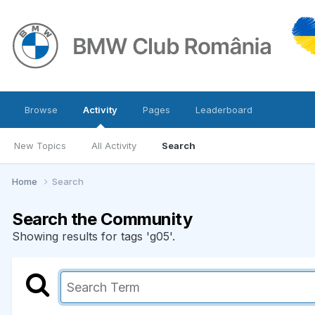
Browse
Activity
Pages
Leaderboard
New Topics
All Activity
Search
Home
Search
Search the Community
Showing results for tags 'g05'.