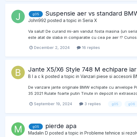
Suspensie aer vs standard B
g05
John992
posted a topic in
Seria X
Va salut! De curand mi-am vandut fosta masina (un seria
este atat de slaba in comparatie cu cea pe aer !? Cunoscut
December 2, 2024
16 replies
Jante X5/X6 Style 748 M echipare iarn
B l a c k
posted a topic in
Vanzari piese si accesorii
De vanzare jante originale BMW echipate cu anvelope Pi
35 2021 Rulate foarte putin Tinute in depozit in extrasezo
September 19, 2024
3 replies
g05
g06
pierde apa
g05
Madalin D
posted a topic in
Probleme tehnice si rezol