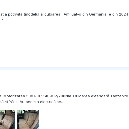
uratia potrivita (modelul si culoarea). Am luat-o din Germania, e din 2
c...
e. Motorizarea 50e PHEV 489CP/700Nm. Culoarea exterioară Tanzanite Bl
lzit/răcit. Autonomia electrică se...