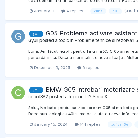
ceva comun la G uri dar cat de comun e totusi? Nu stiu d
(and 1 
January 11
4 replies
clima
g01
G05 Problema activare asistent
g05
Gyuli
posted a topic in
Probleme tehnice si rezolvari 
Bună, Am făcut retrofit pentru faruri la X5 G 05 si nu 
perioadă limită. Daca a mai întâlnit cineva situația . Mult
December 5, 2025
6 replies
BMW G05 intrebari motorizare si
g05
coco1382
posted a topic in
DIY Seria X
Salut, Ma bate gandul sa trec spre un G05 si ma bate gan
Daca sunt colegi cu 40i si ma pot ajuta cu ceva info leg
January 15, 2024
144 replies
xdrive45e