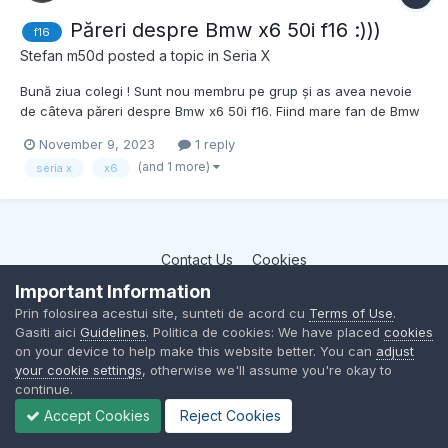
Păreri despre Bmw x6 50i f16 :)))
f16
Stefan m50d
posted a topic in
Seria X
Bună ziua colegi ! Sunt nou membru pe grup și as avea nevoie
de câteva păreri despre Bmw x6 50i f16. Fiind mare fan de Bmw
încă din copilărie anul trecut am avut posibilitatea să achiziționez
November 9, 2023
1 reply
primul meu Bmw , un X5 m50d f15 cu 217.000km , doar dupa 3
(and 1 more)
seria x
x6
luni de folosire am schimbat motorul în ea...
Contact Us
Cookies
BMW Club Romania
Important Information
Powered by Invision Community
Prin folosirea acestui site, sunteti de acord cu
Terms of Use
.
Gasiti aici
Guidelines
. Politica de cookies: We have placed
cookies
on your device to help make this website better. You can
adjust
your cookie settings
, otherwise we'll assume you're okay to
continue.
Accept Cookies
Reject Cookies