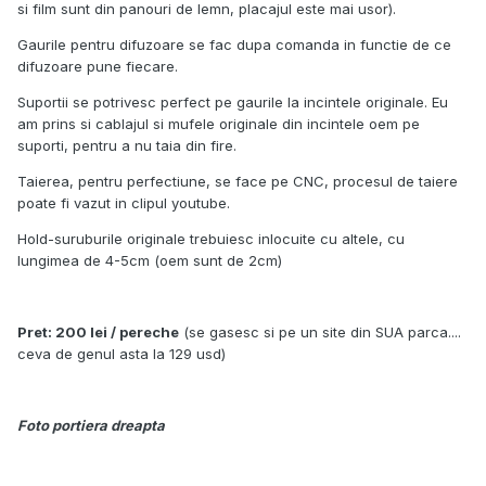
si film sunt din panouri de lemn, placajul este mai usor).
Gaurile pentru difuzoare se fac dupa comanda in functie de ce
difuzoare pune fiecare.
Suportii se potrivesc perfect pe gaurile la incintele originale. Eu
am prins si cablajul si mufele originale din incintele oem pe
suporti, pentru a nu taia din fire.
Taierea, pentru perfectiune, se face pe CNC, procesul de taiere
poate fi vazut in clipul youtube.
Hold-suruburile originale trebuiesc inlocuite cu altele, cu
lungimea de 4-5cm (oem sunt de 2cm)
Pret: 200 lei / pereche
(se gasesc si pe un site din SUA parca....
ceva de genul asta la 129 usd)
Foto portiera dreapta