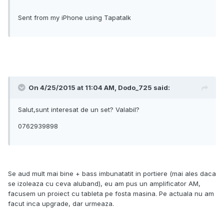
Sent from my iPhone using Tapatalk
On 4/25/2015 at 11:04 AM, Dodo_725 said:
Salut,sunt interesat de un set? Valabil?
0762939898
Se aud mult mai bine + bass imbunatatit in portiere (mai ales daca
se izoleaza cu ceva aluband), eu am pus un amplificator AM,
facusem un proiect cu tableta pe fosta masina. Pe actuala nu am
facut inca upgrade, dar urmeaza.