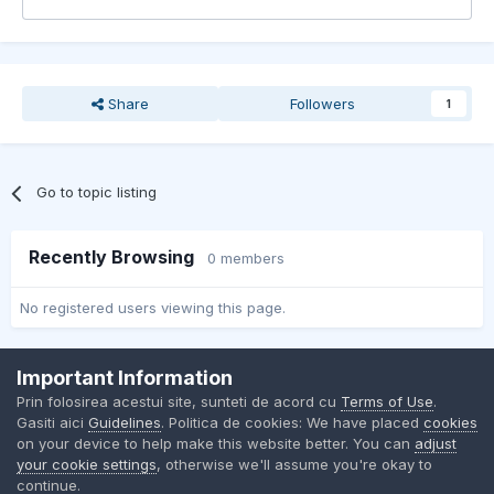
Share
Followers
1
Go to topic listing
Recently Browsing
0 members
No registered users viewing this page.
Important Information
Contact Us
Cookies
Prin folosirea acestui site, sunteti de acord cu
Terms of Use
.
BMW Club Romania
Gasiti aici
Guidelines
. Politica de cookies: We have placed
cookies
Powered by Invision Community
on your device to help make this website better. You can
adjust
your cookie settings
, otherwise we'll assume you're okay to
continue.