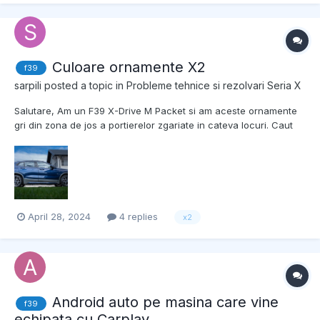
apoi am pornit-o și mers din nou cu ea, la a dou...
Culoare ornamente X2
f39
sarpili
posted a topic in
Probleme tehnice si rezolvari Seria X
Salutare, Am un F39 X-Drive M Packet si am aceste ornamente
gri din zona de jos a portierelor zgariate in cateva locuri. Caut
codul de culoare pentru ele pentru a comanda un kit de
reparatie si nu reusesc sa il gasesc. Pe bara de langa pasager
am gasit doar culoarea masinii (C10)....
April 28, 2024
4 replies
x2
Android auto pe masina care vine
f39
echipata cu Carplay