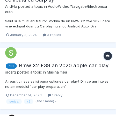
AndFlo
posted a topic in
Audio/Video/Navigatie/Electronica
auto
Salut si la multi ani tuturor. Vorbim de un BMW X2 25e 2023 care
vine echipat doar cu Carplay nu si cu Android Auto. Din
discutiile cu cei BMW, nu au in acest moment o varianta sa faca
January 3, 2024
3 replies
disponibil si Android Auto pe aceasta masina. Aveti idee daca
exista o aplicatie pentru andoid astfel inc...
Bmw X2 F39 an 2020 apple car play
f39
srgsrg
posted a topic in
Masina mea
A reusit cineva sa isi puna optiunea car play? Din ce am inteles
nu am modulul "car play preparation"
December 14, 2023
1 reply
(and 1 more)
seria x
x2