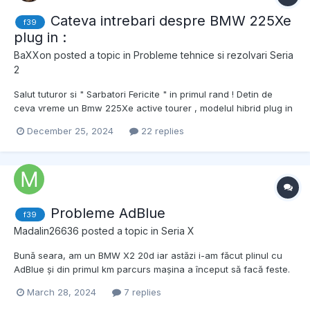
Cateva intrebari despre BMW 225Xe
f39
plug in :
BaXXon
posted a topic in
Probleme tehnice si rezolvari Seria
2
Salut tuturor si " Sarbatori Fericite " in primul rand ! Detin de
ceva vreme un Bmw 225Xe active tourer , modelul hibrid plug in
sport line 2019 si am cateva intrebari : 1. N-am gasit cum fac , de
December 25, 2024
22 replies
unde , care buton - sa dau " next " la piesele audio care ruleaza
de pe usb . Orice lamurire...
Probleme AdBlue
f39
Madalin26636
posted a topic in
Seria X
Bună seara, am un BMW X2 20d iar astăzi i-am făcut plinul cu
AdBlue și din primul km parcurs mașina a început să facă feste.
Motorul parcă era înecat, turațiile fluctuau sacadat, așa ca nu
March 28, 2024
7 replies
am stat pe gânduri și am oprit mașina. Am lăsat-o 30 de minute