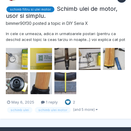
Schimb ulei de motor,
schimb filtru si ulei motor
usor si simplu.
bimmer90f30
posted a topic in
DIY Seria X
In cele ce urmeaza, adica in urmatoarele postari (pentru ca
deschid acest topic la ceas tarziu in noapte...) voi explica cat pot
de succint sau pe larg pentru doritori o modalitate foarte usoara
de schimb de ulei la cel putin doua modele BMW; Seria 3 M47
sau X1 B47. Deocamdata uploadez pozele i...
May 6, 2025
1 reply
2
(and 5 more)
schimb ulei
schimb ulei motor