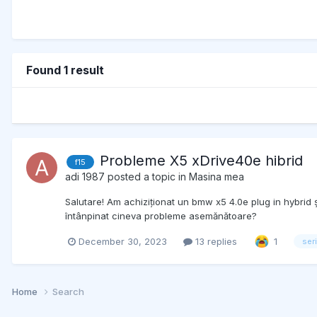
Found 1 result
Probleme X5 xDrive40e hibrid
f15
adi 1987
posted a topic in
Masina mea
Salutare! Am achiziționat un bmw x5 4.0e plug in hybrid ș
întânpinat cineva probleme asemănătoare?
December 30, 2023
13 replies
1
seri
Home
Search