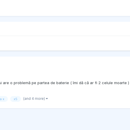
i are o problemă pe partea de baterie ( îmi dă că ar fi 2 celule moarte 
(and 4 more)
a x
x5