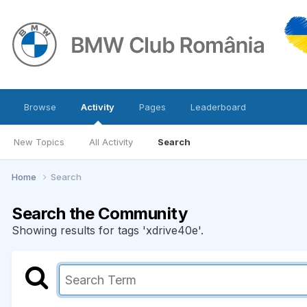
Browse
Activity
Pages
Leaderboard
New Topics
All Activity
Search
Home
Search
Search the Community
Showing results for tags 'xdrive40e'.