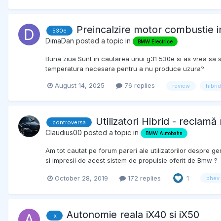
Preincalzire motor combustie 
530e
DimaDan
posted a topic in
BMW Electrice
Buna ziua Sunt in cautarea unui g31 530e si as vrea sa s
temperatura necesara pentru a nu produce uzura?
August 14, 2025
76 replies
review
hibrid
Utilizatori Hibrid - reclam
controversa
Claudius00
posted a topic in
BMW Autobahn
Am tot cautat pe forum pareri ale utilizatorilor despre ge
si impresii de acest sistem de propulsie oferit de Bmw ?
October 28, 2019
172 replies
1
phev
Autonomie reala iX40 si iX50
ix