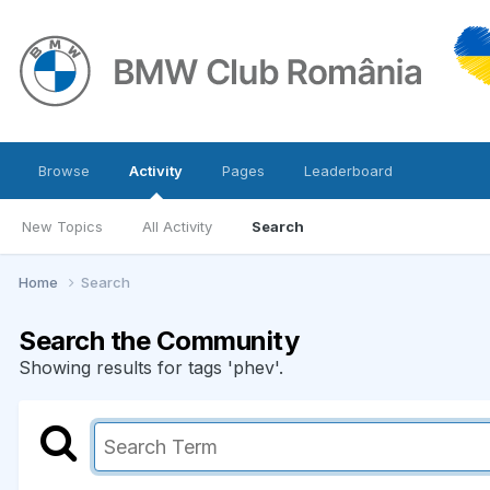
Browse
Activity
Pages
Leaderboard
New Topics
All Activity
Search
Home
Search
Search the Community
Showing results for tags 'phev'.