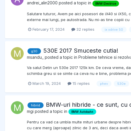
andrei_alin2000
posted a topic in
BMW Electrice
Salutare tuturor, Avem pe aici posesori de iX40 si iX50
externe mai lungi, pe autostrada. Nu mi-as tine copiii cu 
February 17, 2024
32 replies
ix xdrive 50
530E 2017 Smuceste cutia!
g30
msandu_
posted a topic in
Probleme tehnice si rezolva
Va salut Detin un 530e 2017 125k km. De ceva vreme, dar 
schimba greu si se simte ca ceva nu e bine, problema per
March 19, 2024
15 replies
phev
530e
BMW-uri hibride - ce sunt, cu
hibrid
mgi
posted a topic in
BMW Autobahn
Pentru ca vad ca umbla multe mituri urbane despre hibrid
cu care merg (aproape) zilnic de 3 ani, deci daca aveti i