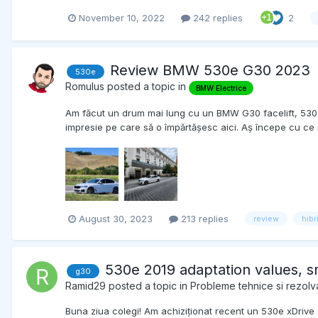
November 10, 2022
242 replies
2
Review BMW 530e G30 2023
530e
Romulus
posted a topic in
BMW Electrice
Am făcut un drum mai lung cu un BMW G30 facelift, 530e,
impresie pe care să o împărtășesc aici. Aș începe cu ce n
August 30, 2023
213 replies
review
hibr
530e 2019 adaptation values, smu
g30
Ramid29
posted a topic in
Probleme tehnice si rezolva
Buna ziua colegi! Am achiziționat recent un 530e xDrive 