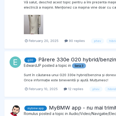
Vă salut, deschid acest topic pentru a îmi prezenta mașin
electrică a mașinii. Menționez ca mașina vine doar cu cab
February 20, 2025
90 replies
phev
hibri
Părere 330e G20 hybrid/benzi
g20
EdwardJP
posted a topic in
Seria 3
Sunt în căutarea unui G20 330e hybrid/benzina și doresc s
Orice informație este binevenită și ajută. Mulțumesc!
February 10, 2025
12 replies
phev
hibrid
MyBMW app - nu mai trimi
mybmw app
Romulus
posted a topic in
Audio/Video/Navigatie/Elec