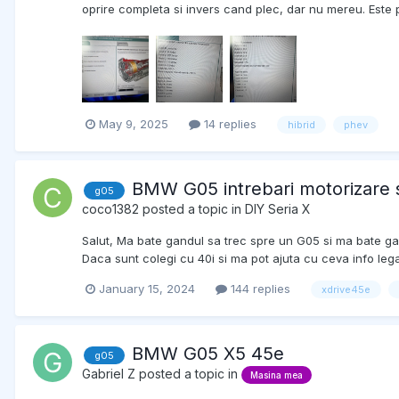
oprire completa si invers cand plec, dar nu mereu. Este p
May 9, 2025
14 replies
hibrid
phev
BMW G05 intrebari motorizare si
g05
coco1382
posted a topic in
DIY Seria X
Salut, Ma bate gandul sa trec spre un G05 si ma bate gan
Daca sunt colegi cu 40i si ma pot ajuta cu ceva info leg
January 15, 2024
144 replies
xdrive45e
BMW G05 X5 45e
g05
Gabriel Z
posted a topic in
Masina mea