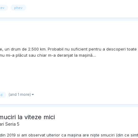
ev
phev
 un drum de 2.500 km. Probabil nu suficient pentru a descoperi toate d
u mi-a plăcut sau chiar m-a deranjat la mașină....
(and 1 more)
id
ciri la viteze mici
ri Seria 5
din 2019 si am observat ulterior ca mașina are niște smuciri (din ce si