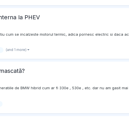
interna la PHEV
tiu cum se incalzeste motorul termic, adica pornesc electric si daca a
(and 1 more)
ă mascată?
neratiile de BMW hibrid cum ar fi 330e , 530e , etc. dar nu am gasit mai 