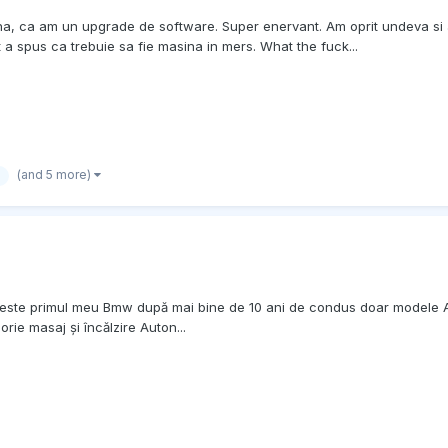
sina, ca am un upgrade de software. Super enervant. Am oprit undeva 
t a spus ca trebuie sa fie masina in mers. What the fuck...
(and 5 more)
,este primul meu Bmw după mai bine de 10 ani de condus doar modele Au
rie masaj și încălzire Auton...