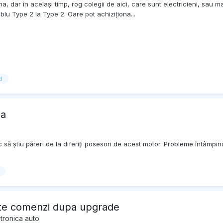
a, dar în același timp, rog colegii de aici, care sunt electricieni, sau
lu Type 2 la Type 2. Oare pot achiziționa...
d
na
ă știu păreri de la diferiți posesori de acest motor. Probleme întâmpinat
te comenzi dupa upgrade
tronica auto