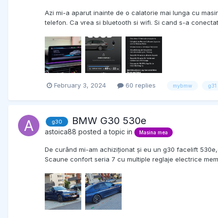
Azi mi-a aparut inainte de o calatorie mai lunga cu ma
telefon. Ca vrea si bluetooth si wifi. Si cand s-a conecta
February 3, 2024
60 replies
mybmw
g31
BMW G30 530e
g30
astoica88
posted a topic in
Masina mea
De curând mi-am achiziționat și eu un g30 facelift 530e
Scaune confort seria 7 cu multiple reglaje electrice memo