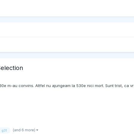
election
0e m-au convins. Altfel nu ajungeam la 530e nici mort. Sunt trist, ca vr
(and 6 more)
g31