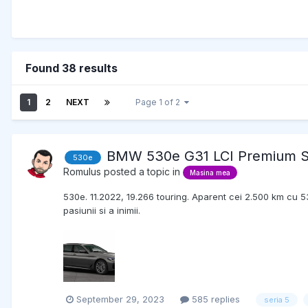
Found 38 results
1
2
NEXT
Page 1 of 2
BMW 530e G31 LCI Premium S
530e
Romulus
posted a topic in
Masina mea
530e. 11.2022, 19.266 touring. Aparent cei 2.500 km cu 53
pasiunii si a inimii.
September 29, 2023
585 replies
seria 5