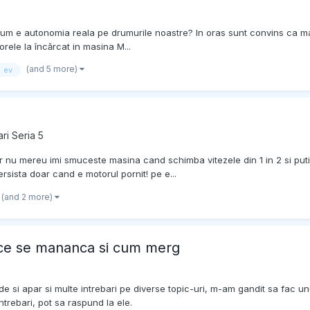
, cum e autonomia reala pe drumurile noastre? In oras sunt convins ca 
orele la încărcat in masina M...
(and 5 more)
ev
ri Seria 5
nu mereu imi smuceste masina cand schimba vitezele din 1 in 2 si putin 3
sista doar cand e motorul pornit! pe e...
(and 2 more)
 ce se mananca si cum merg
e si apar si multe intrebari pe diverse topic-uri, m-am gandit sa fac un
ntrebari, pot sa raspund la ele.