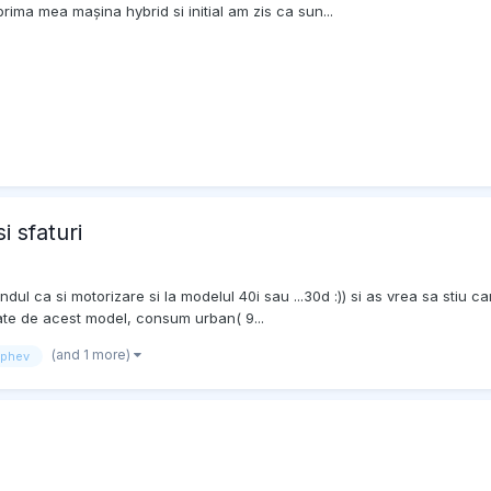
rima mea mașina hybrid si initial am zis ca sun...
 sfaturi
dul ca si motorizare si la modelul 40i sau ...30d :)) si as vrea sa stiu
ate de acest model, consum urban( 9...
(and 1 more)
phev