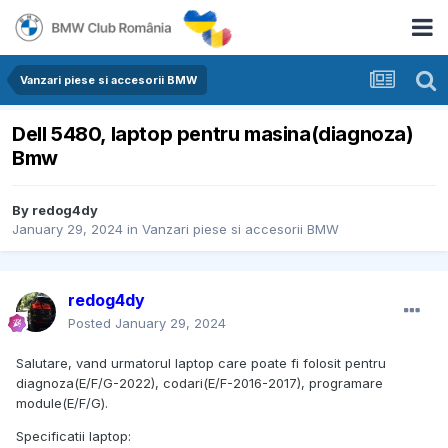
Vanzari piese si accesorii BMW
Dell 5480, laptop pentru masina(diagnoza)
Bmw
By
redog4dy
January 29, 2024
in
Vanzari piese si accesorii BMW
redog4dy
Posted
January 29, 2024
Salutare, vand urmatorul laptop care poate fi folosit pentru
diagnoza(E/F/G-2022), codari(E/F-2016-2017), programare
module(E/F/G).
Specificatii laptop: