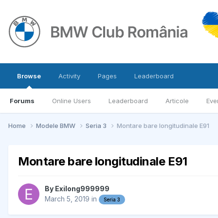
Browse
Activity
Pages
Leaderboard
Forums
Online Users
Leaderboard
Articole
Eve
Home
Modele BMW
Seria 3
Montare bare longitudinale E91
Montare bare longitudinale E91
By
Exilong999999
March 5, 2019
in
Seria 3