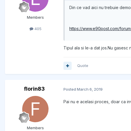
Din ce vad aici nu trebuie demont
Members
https://www.e90post.com/foru
405
Tipul ala si le-a dat jos.Nu gasesc 
Quote
florin83
Posted
March 6, 2019
Pai nu e acelasi proces, doar ca i
Members