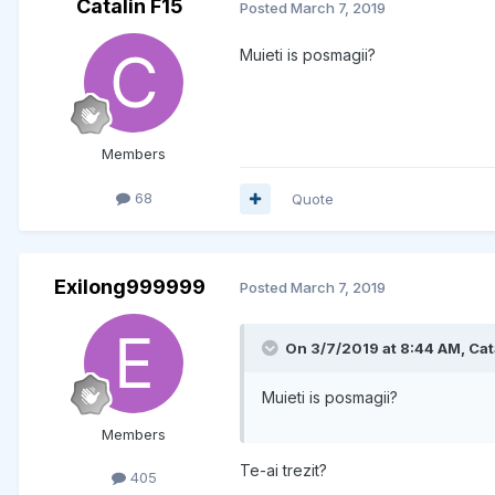
Catalin F15
Posted
March 7, 2019
Muieti is posmagii?
Members
68
Quote
Exilong999999
Posted
March 7, 2019
On 3/7/2019 at 8:44 AM, Cata
Muieti is posmagii?
Members
Te-ai trezit?
405