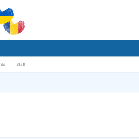
nts
Staff