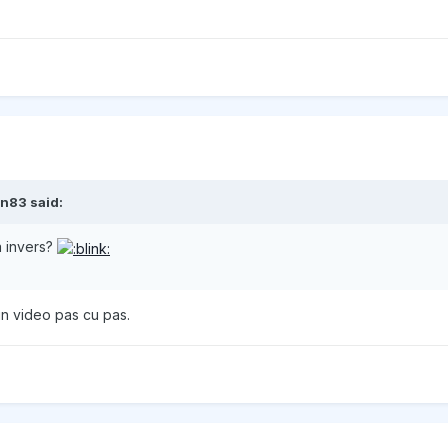
in83 said:
a invers?
un video pas cu pas.