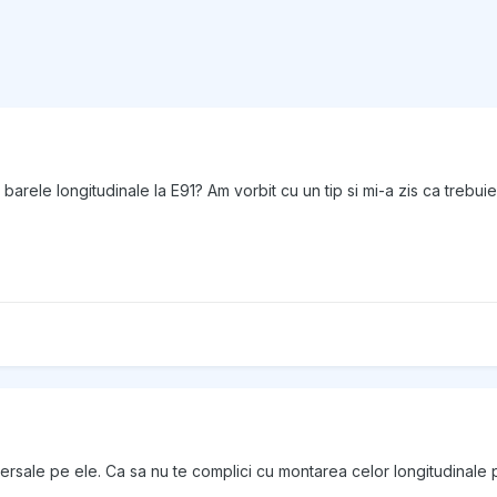
barele longitudinale la E91? Am vorbit cu un tip si mi-a zis ca trebui
ersale pe ele. Ca sa nu te complici cu montarea celor longitudinale 