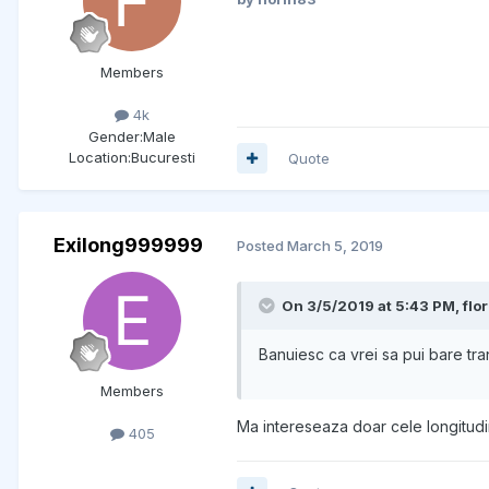
Members
4k
Gender:
Male
Location:
Bucuresti
Quote
Exilong999999
Posted
March 5, 2019
On 3/5/2019 at 5:43 PM, flor
Banuiesc ca vrei sa pui bare tra
Members
Ma intereseaza doar cele longitudi
405