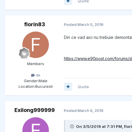
Quote
florin83
Posted
March 5, 2019
Din ce vad aici nu trebuie demontat 
https://www.e90post.com/forums/
Members
4k
Gender:
Male
Location:
Bucuresti
Quote
Exilong999999
Posted
March 6, 2019
On 3/5/2019 at 7:31 PM, flor