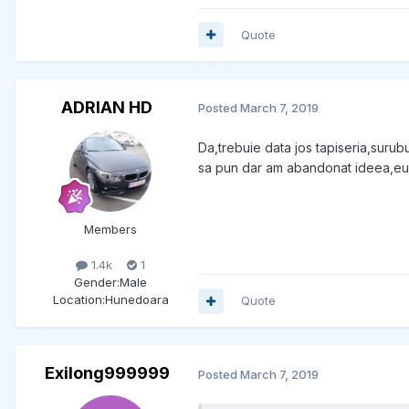
Quote
ADRIAN HD
Posted
March 7, 2019
Da,trebuie data jos tapiseria,surubu
sa pun dar am abandonat ideea,eu 
Members
1.4k
1
Gender:
Male
Location:
Hunedoara
Quote
Exilong999999
Posted
March 7, 2019