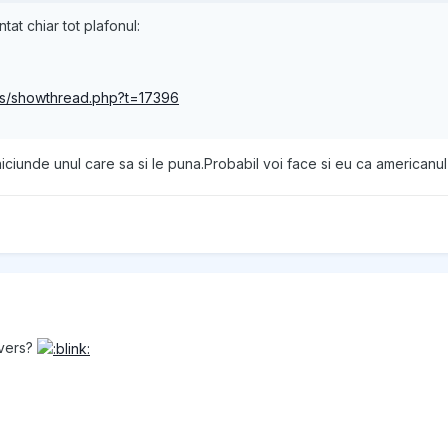
at chiar tot plafonul:
ms/showthread.php?t=17396
niciunde unul care sa si le puna.Probabil voi face si eu ca americanu
nvers?