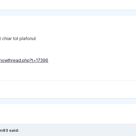
chiar tot plafonul:
showthread.php?t=17396
in83 said: