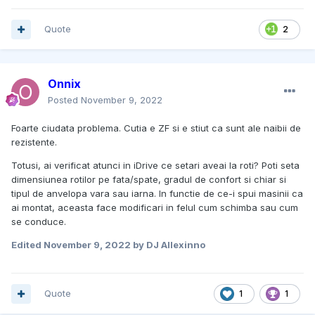
Quote
2
Onnix
Posted
November 9, 2022
Foarte ciudata problema. Cutia e ZF si e stiut ca sunt ale naibii de
rezistente.
Totusi, ai verificat atunci in iDrive ce setari aveai la roti? Poti seta
dimensiunea rotilor pe fata/spate, gradul de confort si chiar si
tipul de anvelopa vara sau iarna. In functie de ce-i spui masinii ca
ai montat, aceasta face modificari in felul cum schimba sau cum
se conduce.
Edited
November 9, 2022
by DJ Allexinno
Quote
1
1