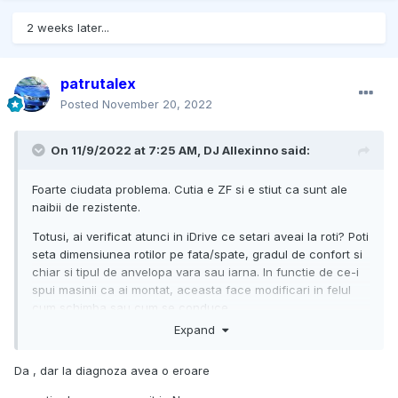
2 weeks later...
patrutalex
Posted
November 20, 2022
On 11/9/2022 at 7:25 AM,
DJ Allexinno
said:
Foarte ciudata problema. Cutia e ZF si e stiut ca sunt ale
naibii de rezistente.
Totusi, ai verificat atunci in iDrive ce setari aveai la roti? Poti
seta dimensiunea rotilor pe fata/spate, gradul de confort si
chiar si tipul de anvelopa vara sau iarna. In functie de ce-i
spui masinii ca ai montat, aceasta face modificari in felul
cum schimba sau cum se conduce.
Expand
Da , dar la diagnoza avea o eroare