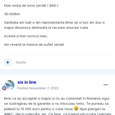
Este vorba de bmw seria8 ( 840i )
30.000km
Sambata am luat-o din reprezentanta Bmw uk si luni am dus-o
inapoi deoarece dimineata la racoare zmucea cutia.
Acesta a fost norocul meu
Am revenit la masina de suflet seria4
Quote
six in line
Posted
November 7, 2022
Bine ca au acceptat-o inapoi si nu au comentat! In Romania sigur
se sustrageau de la garantie si nu inlocuiau nimic. Te puneau sa
platesti tu 15 000 euro pentru o cutie noua
Apoi plangeri la
ANPC, dat in judecata, etc. Ce bine ca traiesti intr-o tara civilizata