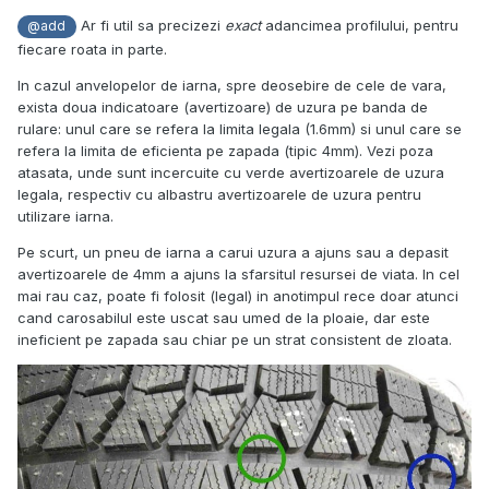
Ar fi util sa precizezi
exact
adancimea profilului, pentru
@add
fiecare roata in parte.
In cazul anvelopelor de iarna, spre deosebire de cele de vara,
exista doua indicatoare (avertizoare) de uzura pe banda de
rulare: unul care se refera la limita legala (1.6mm) si unul care se
refera la limita de eficienta pe zapada (tipic 4mm). Vezi poza
atasata, unde sunt incercuite cu verde avertizoarele de uzura
legala, respectiv cu albastru avertizoarele de uzura pentru
utilizare iarna.
Pe scurt, un pneu de iarna a carui uzura a ajuns sau a depasit
avertizoarele de 4mm a ajuns la sfarsitul resursei de viata. In cel
mai rau caz, poate fi folosit (legal) in anotimpul rece doar atunci
cand carosabilul este uscat sau umed de la ploaie, dar este
ineficient pe zapada sau chiar pe un strat consistent de zloata.