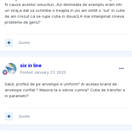
fii cauza acestor smucituri...Azi dimineata de exemplu eram intr-
un viraj,a dat sa schimbe o treapta in jos am simtit o 'sut' in cutie
de am crezut ca se rupe cutia in doua:)).A mai intampinat cineva
probleme de genu?
Quote
six in line
Posted
January 27, 2025
Salut, profilul de pe anvelope e uniform? Ai acelasi brand de
anvelope runflat ? Masina ta e xdrive cumva? Cutia de transfer e
in parametri?
Quote