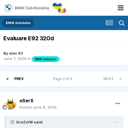
BMW Autobahn
Evaluare E92 320d
By
alex 83
June 7, 2009
in
BMW Autobahn
PREV
Page 2 of 2
NEXT
oSerX
Posted
June 8, 2009
DraZziW said: