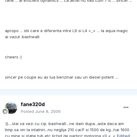
fane ... ai efficient dynamics ... ca altfel nu vad cum 7% ... sincer ...
apropo ... stii care e diferenta intre L6 si L4 <_< ... la aqua magic
ai vazut :bashwall:
cheers :)
sincer pe coupe eu as lua benzinar sau un diesel potent ....
fane320d
Posted
June 8, 2009
:))....stai sa vezi cu cip :bashwall:...ne dam dupa...asta daca am
timp sa vin la intalniri...nu neglija 210 cai:P si 1500 de kg...hai 1600
cu mine si statie tub etc lichid de parbriz motorina =)) <_<
Edited