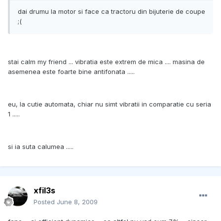
dai drumu la motor si face ca tractoru din bijuterie de coupe
;(
stai calm my friend ... vibratia este extrem de mica .... masina de
asemenea este foarte bine antifonata .....
eu, la cutie automata, chiar nu simt vibratii in comparatie cu seria
1 .....
si ia suta calumea .....
xfil3s
Posted
June 8, 2009