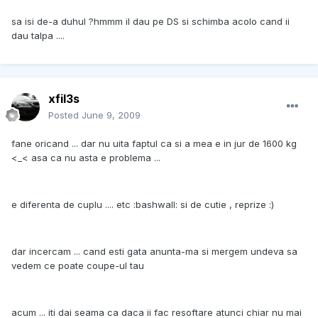
sa isi de-a duhul ?hmmm il dau pe DS si schimba acolo cand ii
dau talpa ....
xfil3s
Posted
June 9, 2009
fane oricand ... dar nu uita faptul ca si a mea e in jur de 1600 kg
<_< asa ca nu asta e problema ...
e diferenta de cuplu .... etc :bashwall: si de cutie , reprize :)
dar incercam ... cand esti gata anunta-ma si mergem undeva sa
vedem ce poate coupe-ul tau
acum ... iti dai seama ca daca ii fac resoftare atunci chiar nu mai