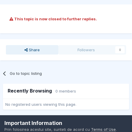
This topic is now closed to further replies.
Share
Followers
0
Go to topic listing
Recently Browsing
0 members
No registered users viewing this page.
Important Information
Contact Us
Cookies
Prin folosirea acestui site, sunteti de acord cu
Terms of Use
.
BMW Club Romania