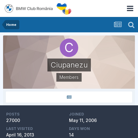
Home
Ciupanezu
Members
POSTS
JOINED
27000
May 11, 2006
LAST VISITED
DAYS WON
April 16, 2013
14