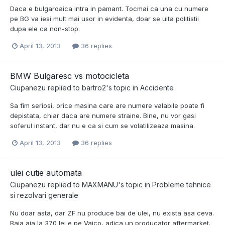
Daca e bulgaroaica intra in pamant. Tocmai ca una cu numere
pe BG va iesi mult mai usor in evidenta, doar se uita politistii
dupa ele ca non-stop.
April 13, 2013
36 replies
BMW Bulgaresc vs motocicleta
Ciupanezu
replied to
bartro2
's topic in
Accidente
Sa fim seriosi, orice masina care are numere valabile poate fi
depistata, chiar daca are numere straine. Bine, nu vor gasi
soferul instant, dar nu e ca si cum se volatilizeaza masina.
April 13, 2013
36 replies
ulei cutie automata
Ciupanezu
replied to
MAXMANU
's topic in
Probleme tehnice
si rezolvari generale
Nu doar asta, dar ZF nu produce bai de ulei, nu exista asa ceva.
Baia aia la 370 lei e pe Vaico, adica un producator aftermarket.