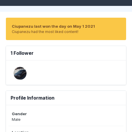
Ciupanezu last won the day on May 1 2021
Ciupanezu had the most liked content!
1 Follower
Profile Information
Gender
Male