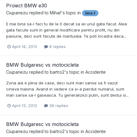
Proiect BMW e30
Ciupanezu
replied to
Mihai!
's topic in
Seria 3
E mai bine sa-l faci tu de la 0 decat sa iei unul gata facut. Alea
gata facute sunt in general modificare pentru profit, nu din
pasiune, deci sunt facute de mantuiala. Te poti incadra daca...
April 14, 2013
8 replies
BMW Bulgaresc vs motocicleta
Ciupanezu
replied to
bartro2
's topic in
Accidente
Zona aia e plina de case, deci sunt mari sanse sa fi vazut
cineva masina. Avand in vedere ca si-a pierdut numarul, sunt
mari sanse sa-l gaseasca. Tu generalizezi putin, sunt destui si...
April 13, 2013
36 replies
BMW Bulgaresc vs motocicleta
Ciupanezu
replied to
bartro2
's topic in
Accidente