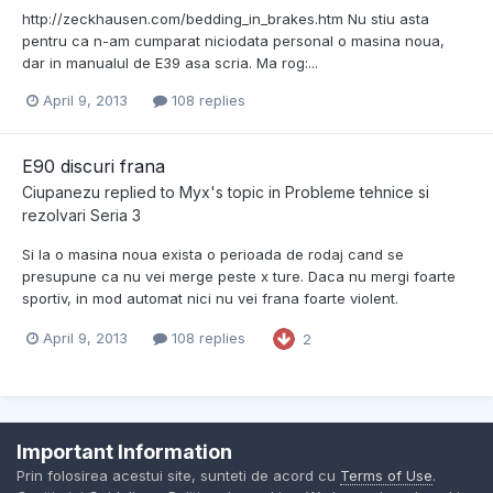
http://zeckhausen.com/bedding_in_brakes.htm Nu stiu asta
pentru ca n-am cumparat niciodata personal o masina noua,
dar in manualul de E39 asa scria. Ma rog:...
April 9, 2013
108 replies
E90 discuri frana
Ciupanezu
replied to
Myx
's topic in
Probleme tehnice si
rezolvari Seria 3
Si la o masina noua exista o perioada de rodaj cand se
presupune ca nu vei merge peste x ture. Daca nu mergi foarte
sportiv, in mod automat nici nu vei frana foarte violent.
April 9, 2013
108 replies
2
Important Information
Contact Us
Cookies
Prin folosirea acestui site, sunteti de acord cu
Terms of Use
.
BMW Club Romania