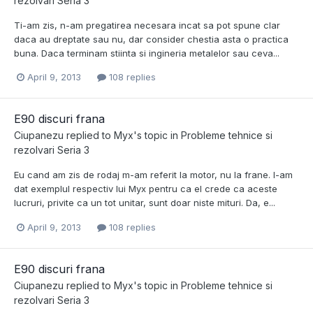
rezolvari Seria 3
Ti-am zis, n-am pregatirea necesara incat sa pot spune clar
daca au dreptate sau nu, dar consider chestia asta o practica
buna. Daca terminam stiinta si ingineria metalelor sau ceva...
April 9, 2013
108 replies
E90 discuri frana
Ciupanezu
replied to
Myx
's topic in
Probleme tehnice si
rezolvari Seria 3
Eu cand am zis de rodaj m-am referit la motor, nu la frane. I-am
dat exemplul respectiv lui Myx pentru ca el crede ca aceste
lucruri, privite ca un tot unitar, sunt doar niste mituri. Da, e...
April 9, 2013
108 replies
E90 discuri frana
Ciupanezu
replied to
Myx
's topic in
Probleme tehnice si
rezolvari Seria 3