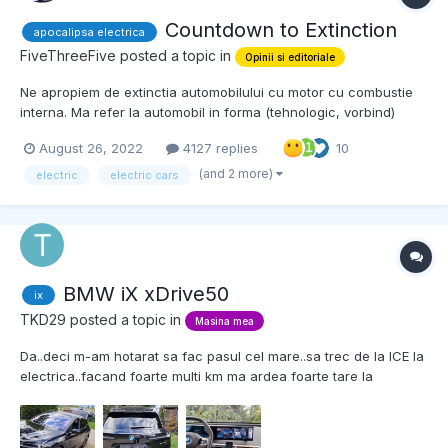
Countdown to Extinction
apocalipsa electrica
FiveThreeFive
posted a topic in
Opinii si editoriale
Ne apropiem de extinctia automobilului cu motor cu combustie
interna. Ma refer la automobil in forma (tehnologic, vorbind)
consacrata si perfectata in ultimul secol. Deja s-au avansat
August 26, 2022
4127 replies
10
termene. Astfel de automobile nu se vor mai vinde in Norvegia
din 2025, in UK incepand cu 2030, in California s...
(and 2 more)
electric
electric cars
BMW iX xDrive50
ix
TKD29
posted a topic in
Masina mea
Da..deci m-am hotarat sa fac pasul cel mare..sa trec de la ICE la
electrica..facand foarte multi km ma ardea foarte tare la
buzunar pretul motorinei..asa ca ..de ce nu o ..electrica. Asa ca
m-am apucat sa caut sa vad ce electrica mi-as putea cumpara..
aveam cateva cerinte de la ea: sa fie mare,...