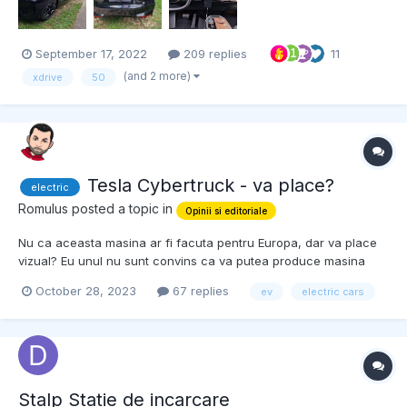
September 17, 2022
209 replies
11
(and 2 more)
xdrive
50
Tesla Cybertruck - va place?
electric
Romulus
posted a topic in
Opinii si editoriale
Nu ca aceasta masina ar fi facuta pentru Europa, dar va place
vizual? Eu unul nu sunt convins ca va putea produce masina
asta inca, dar unii mai spera pe moment.
October 28, 2023
67 replies
ev
electric cars
Stalp Statie de incarcare