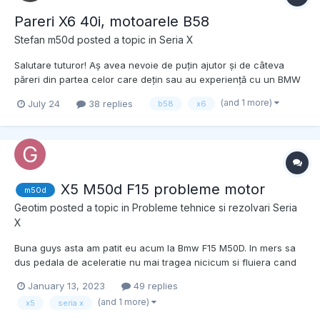
Pareri X6 40i, motoarele B58
Stefan m50d
posted a topic in
Seria X
Salutare tuturor! Aș avea nevoie de puțin ajutor și de câteva
păreri din partea celor care dețin sau au experiență cu un BMW
X6 xDrive40i. În trecut am avut un BMW X5 M50d și, din păcate,
(and 1 more)
July 24
38 replies
b58
x6
am investit foarte mulți bani în reparații. Din cauza acelei
experiențe am rămas puțin reticent când v...
X5 M50d F15 probleme motor
m50d
Geotim
posted a topic in
Probleme tehnice si rezolvari Seria
X
Buna guys asta am patit eu acum la Bmw F15 M50D. In mers sa
dus pedala de aceleratie nu mai tragea nicicum si fluiera cand
aceleram ….am oprito pe loc dupa care am pornit sa vad ce
January 13, 2023
49 replies
face si a scos super mult fum alb pe tobe si la capacul de la ulei
(and 1 more)
x5
seria x
dupa ce am desfăcut ., deci cu siguranta sa dus ule...