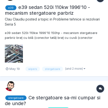
e39 sedan 520i 110kw 1996'10 -
e39
mecanism stergatoare parbriz
Clau Claudiu
posted a topic in
Probleme tehnice si rezolvari
Seria 5
e39 sedan 520i 110kw 1996'10 150hp - mecanism stergatoare
parbriz braț cu bilă (conector tată) braț cu cuvă (conector
mamă) Buna ziua, cineva mai demult (3~5 ani) a incercat sa imi
fure bratele de stergatoare, nu a reusit, in schimb a distrus
teflonul/carbonul mamă/tată de pe aceste 2...
(and 2 more)
May 19
wipers
stergatoare
Ce stergatoare sa-mi cumpar si
stergatoare
de unde?