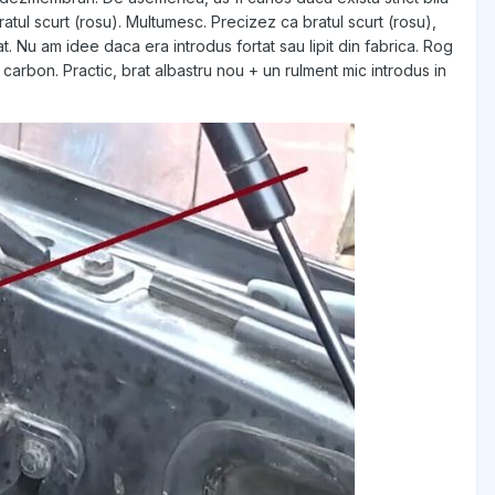
ratul scurt (rosu). Multumesc. Precizez ca bratul scurt (rosu),
pat. Nu am idee daca era introdus fortat sau lipit din fabrica. Rog
carbon. Practic, brat albastru nou + un rulment mic introdus in