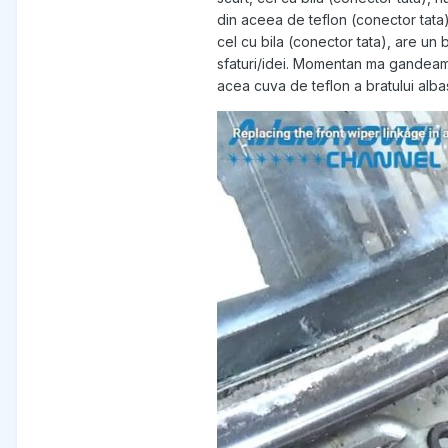
din aceea de teflon (conector tata),
cel cu bila (conector tata), are un b
sfaturi/idei. Momentan ma gandeam s
acea cuva de teflon a bratului albas