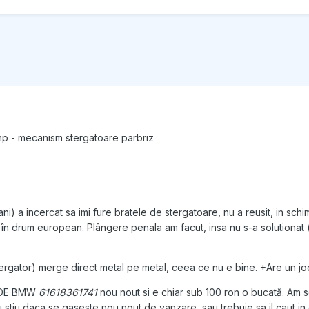
p - mecanism stergatoare parbriz
ni) a incercat sa imi fure bratele de stergatoare, nu a reusit, in sch
n drum european. Plângere penala am facut, insa nu s-a solutionat (de
ergator) merge direct metal pe metal, ceea ce nu e bine. +Are un j
e OE BMW
61618361741
nou nout si e chiar sub 100 ron o bucată. Am sc
 nu stiu daca se gaseste nou nout de vanzare, sau trebuie sa il caut i