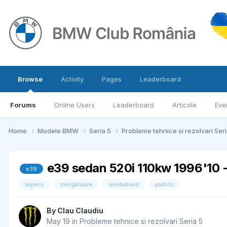
Browse
Activity
Pages
Leaderboard
Forums
Online Users
Leaderboard
Articole
Eve
Home
Modele BMW
Seria 5
Probleme tehnice si rezolvari Ser
e39 sedan 520i 110kw 1996'10 
e39
wipers
stergatoare
windshield
parbriz
By
Clau Claudiu
May 19
in
Probleme tehnice si rezolvari Seria 5