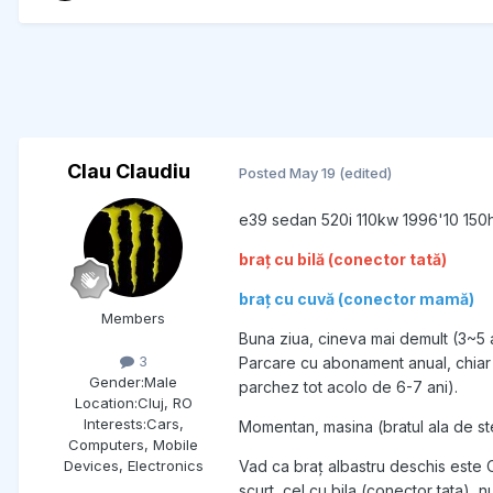
Clau Claudiu
Posted
May 19
(edited)
e39 sedan 520i 110kw 1996'10 150h
braț cu bilă (conector tată)
braț cu cuvă (conector mamă)
Members
Buna ziua, cineva mai demult (3~5 a
3
Parcare cu abonament anual, chiar î
Gender:
Male
parchez tot acolo de 6-7 ani).
Location:
Cluj, RO
Interests:
Cars,
Momentan, masina (bratul ala de st
Computers, Mobile
Vad ca braț albastru deschis est
Devices, Electronics
scurt, cel cu bila (conector tata),