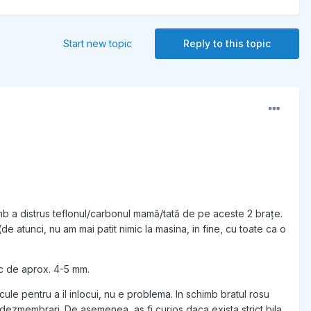
Start new topic
Reply to this topic
imb a distrus teflonul/carbonul mamă/tată de pe aceste 2 brațe.
 atunci, nu am mai patit nimic la masina, in fine, cu toate ca o
oc de aprox. 4-5 mm.
ule pentru a il inlocui, nu e problema. In schimb bratul rosu
n dezmembrari. De asemenea, as fi curios daca exista strict bila