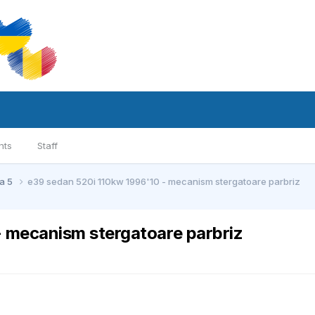
nts
Staff
ia 5
e39 sedan 520i 110kw 1996'10 - mecanism stergatoare parbriz
- mecanism stergatoare parbriz