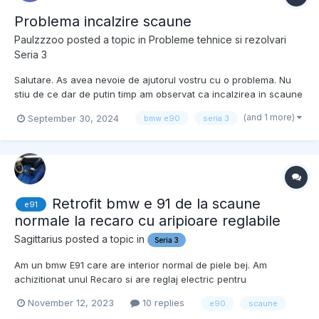
Problema incalzire scaune
Paulzzzoo
posted a topic in
Probleme tehnice si rezolvari
Seria 3
Salutare. As avea nevoie de ajutorul vostru cu o problema. Nu
stiu de ce dar de putin timp am observat ca incalzirea in scaune
nu mai functioneaza, aceasta nu avea nici o problema inainte.
(and 1 more)
September 30, 2024
bmw e90
seria 3
Cand apas pe butoane sa activez incalzirea nu se aprind cele 3
beculete verzi, la nici unul din butoane dar sea...
Retrofit bmw e 91 de la scaune
e91
normale la recaro cu aripioare reglabile
Sagittarius
posted a topic in
Seria 3
Am un bmw E91 care are interior normal de piele bej. Am
achizitionat unul Recaro si are reglaj electric pentru
"aripioarele" laterale. Ma poate ajuta cineva cu o schema
November 12, 2023
10 replies
e90
scaune
electrica pentru a le activa? Multumesc frumos.