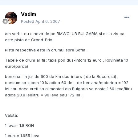
Vadim
Posted
April 6, 2007
am vorbit cu cineva de pe BMWCLUB BULGARIA si mi-a zis ca
este pista de Grand-Prix .
Pista respectiva este in drumul spre Sofia .
Taxele de drum ar fii : taxa pod dus-intors 12 euro , Rovinieta 10
euro(parca)
benzina : in jur de 600 de km dus-intors ( de la Bucuresti) ,
consum sa zicem 10% adica 60 de L de benzina/motorina = 192
lei sau daca vreti sa alimentati din Bulgaria va costa 1.60 leva/litru
adica 28.8 lei/litru = 96 leva sau 172 lei .
Valuta:
1 leva= 1.8 RON
1 euro= 1.955 leva