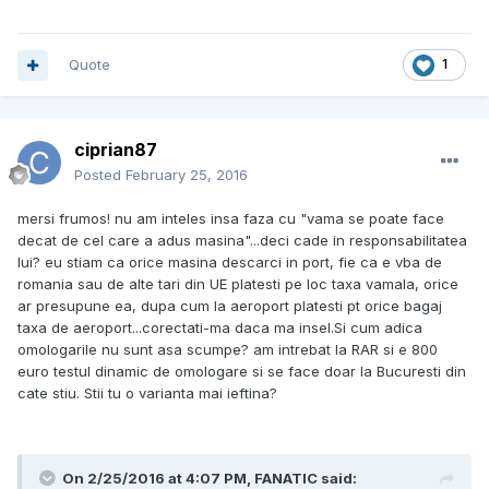
Quote
1
ciprian87
Posted
February 25, 2016
mersi frumos! nu am inteles insa faza cu "vama se poate face
decat de cel care a adus masina"...deci cade in responsabilitatea
lui? eu stiam ca orice masina descarci in port, fie ca e vba de
romania sau de alte tari din UE platesti pe loc taxa vamala, orice
ar presupune ea, dupa cum la aeroport platesti pt orice bagaj
taxa de aeroport...corectati-ma daca ma insel.Si cum adica
omologarile nu sunt asa scumpe? am intrebat la RAR si e 800
euro testul dinamic de omologare si se face doar la Bucuresti din
cate stiu. Stii tu o varianta mai ieftina?
On 2/25/2016 at 4:07 PM, FANATIC said: