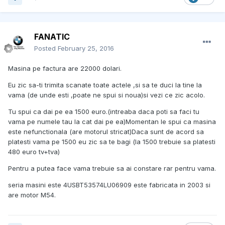
FANATIC
Posted
February 25, 2016
Masina pe factura are 22000 dolari.
Eu zic sa-ti trimita scanate toate actele ,si sa te duci la tine la
vama (de unde esti ,poate ne spui si noua)si vezi ce zic acolo.
Tu spui ca dai pe ea 1500 euro.(intreaba daca poti sa faci tu
vama pe numele tau la cat dai pe ea)Momentan le spui ca masina
este nefunctionala (are motorul stricat)Daca sunt de acord sa
platesti vama pe 1500 eu zic sa te bagi (la 1500 trebuie sa platesti
480 euro tv+tva)
Pentru a putea face vama trebuie sa ai constare rar pentru vama.
seria masini este 4USBT53574LU06909 este fabricata in 2003 si
are motor M54.