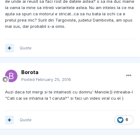
de unde ai reusit sa faci rost de datele astea? o sa ma duc maine
la vama la mine sa intreb variantele astea. Nu am inteles la ce ma
ajuta sa spun ca motorul e stricat...ca sa nu bata la ochi ca e
pretul prea mic? Sunt din Targoviste, judetul Dambovita, am spus
mai sus, dar probabil s-a omis.
Quote
Borota
Posted
February 25, 2016
Auzi daca tot mergi si te intalnesti cu domnu' Manole:)) intreaba-l
"Cati cai se inhama la 1 caruta?" si faci un video viral cu el
)
Quote
6