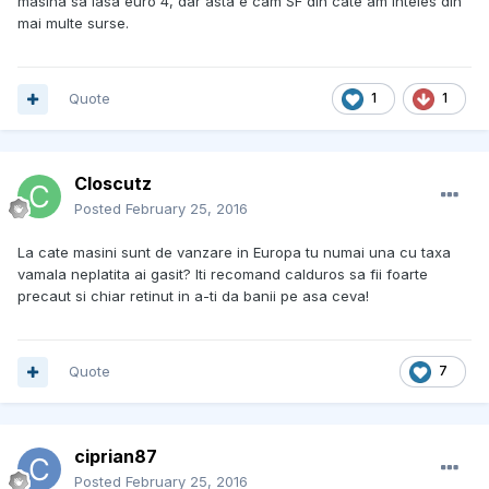
masina sa iasa euro 4, dar asta e cam SF din cate am inteles din
mai multe surse.
Quote
1
1
Closcutz
Posted
February 25, 2016
La cate masini sunt de vanzare in Europa tu numai una cu taxa
vamala neplatita ai gasit? Iti recomand calduros sa fii foarte
precaut si chiar retinut in a-ti da banii pe asa ceva!
Quote
7
ciprian87
Posted
February 25, 2016