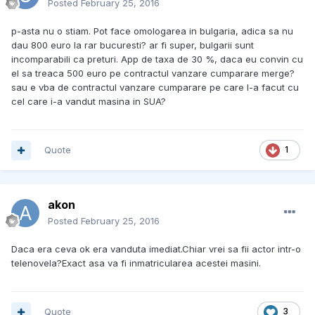
Posted
February 25, 2016
p-asta nu o stiam. Pot face omologarea in bulgaria, adica sa nu
dau 800 euro la rar bucuresti? ar fi super, bulgarii sunt
incomparabili ca preturi. App de taxa de 30 %, daca eu convin cu
el sa treaca 500 euro pe contractul vanzare cumparare merge?
sau e vba de contractul vanzare cumparare pe care l-a facut cu
cel care i-a vandut masina in SUA?
Quote
1
akon
Posted
February 25, 2016
Daca era ceva ok era vanduta imediat.Chiar vrei sa fii actor intr-o
telenovela?Exact asa va fi inmatricularea acestei masini.
Quote
3