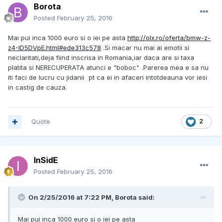
Borota
Posted
February 25, 2016
Mai pui inca 1000 euro si o iei pe asta
http://olx.ro/oferta/bmw-z-
z4-ID5DVpE.html#ede313c578
.Si macar nu mai ai emotii si
neclaritati,deja fiind inscrisa in Romania,iar daca are si taxa
platita si NERECUPERATA atunci e "boboc"
.Parerea mea e sa nu
iti faci de lucru cu jidanii
pt ca ei in afaceri intotdeauna vor iesi
in castig de cauza.
Quote
2
InSidE
Posted
February 25, 2016
On 2/25/2016 at 7:22 PM, Borota said:
Mai pui inca 1000 euro si o iei pe asta