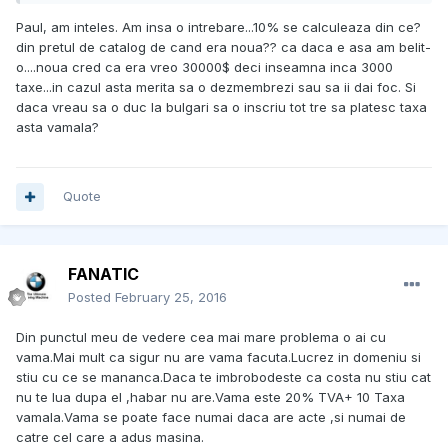
Paul, am inteles. Am insa o intrebare...10% se calculeaza din ce?
din pretul de catalog de cand era noua?? ca daca e asa am belit-
o....noua cred ca era vreo 30000$ deci inseamna inca 3000
taxe...in cazul asta merita sa o dezmembrezi sau sa ii dai foc. Si
daca vreau sa o duc la bulgari sa o inscriu tot tre sa platesc taxa
asta vamala?
Quote
FANATIC
Posted
February 25, 2016
Din punctul meu de vedere cea mai mare problema o ai cu
vama.Mai mult ca sigur nu are vama facuta.Lucrez in domeniu si
stiu cu ce se mananca.Daca te imbrobodeste ca costa nu stiu cat
nu te lua dupa el ,habar nu are.Vama este 20% TVA+ 10 Taxa
vamala.Vama se poate face numai daca are acte ,si numai de
catre cel care a adus masina.