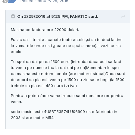
Posted
February 25, 2016
On 2/25/2016 at 5:25 PM, FANATIC said:
Masina pe factura are 22000 dolari.
Eu zic sa-ti trimita scanate toate actele ,si sa te duci la tine
la vama (de unde esti ,poate ne spui si noua)si vezi ce zic
acolo.
Tu spui ca dai pe ea 1500 euro.(intreaba daca poti sa faci
tu vama pe numele tau la cat dai pe ea)Momentan le spui
ca masina este nefunctionala (are motorul stricat)Daca sunt
de acord sa platesti vama pe 1500 eu zic sa te bagi (la 1500
trebuie sa platesti 480 euro tv+tva)
Pentru a putea face vama trebuie sa ai constare rar pentru
vama.
seria masini este 4USBT53574LU06909 este fabricata in
2003 si are motor M54.