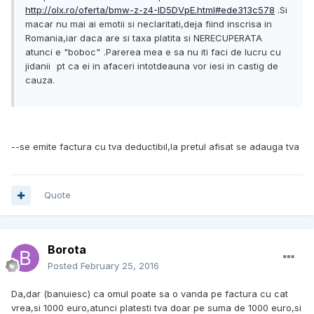
http://olx.ro/oferta/bmw-z-z4-ID5DVpE.html#ede313c578
.Si
macar nu mai ai emotii si neclaritati,deja fiind inscrisa in
Romania,iar daca are si taxa platita si NERECUPERATA
atunci e "boboc"
.Parerea mea e sa nu iti faci de lucru cu
jidanii
pt ca ei in afaceri intotdeauna vor iesi in castig de
cauza.
--se emite factura cu tva deductibil,la pretul afisat se adauga tva
Quote
Borota
Posted
February 25, 2016
Da,dar (banuiesc) ca omul poate sa o vanda pe factura cu cat
vrea,si 1000 euro,atunci platesti tva doar pe suma de 1000 euro,si