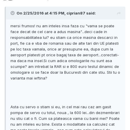
On 2/25/2016 at 4:15 PM, ciprian87 said:
mersi frumos! nu am inteles insa faza cu "vama se poate
face decat de cel care a adus masina"...deci cade in
responsabilitatea lui? eu stiam ca orice masina descarci in
port, fie ca e vba de romania sau de alte tari din UE platesti
pe loc taxa vamala, orice ar presupune ea, dupa cum la
aeroport platesti pt orice bagaj taxa de aeroport...corectati-
ma daca ma insel.Si cum adica omologarile nu sunt asa
scumpe? am intrebat la RAR si e 800 euro testul dinamic de
omologare si se face doar la Bucuresti din cate stiu. Stii tu o
varianta mai ieftina?
Asta cu servo o stiam si eu, in cel mai rau caz am gasit
pompa de servo cu totul, noua , la 600 lei...din dezmembrari
nu stiu cat o fi. Cum sa plateasca vama cu banii mei? Poate
nu am inteles eu bine. Exista o modalitate sa calculez cat