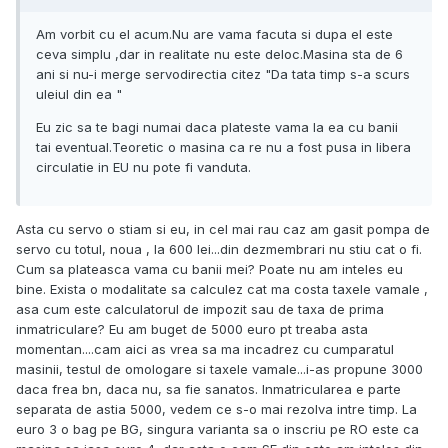
Am vorbit cu el acum.Nu are vama facuta si dupa el este
ceva simplu ,dar in realitate nu este deloc.Masina sta de 6
ani si nu-i merge servodirectia citez "Da tata timp s-a scurs
uleiul din ea "
Eu zic sa te bagi numai daca plateste vama la ea cu banii
tai eventual.Teoretic o masina ca re nu a fost pusa in libera
circulatie in EU nu pote fi vanduta.
Asta cu servo o stiam si eu, in cel mai rau caz am gasit pompa de
servo cu totul, noua , la 600 lei...din dezmembrari nu stiu cat o fi.
Cum sa plateasca vama cu banii mei? Poate nu am inteles eu
bine. Exista o modalitate sa calculez cat ma costa taxele vamale ,
asa cum este calculatorul de impozit sau de taxa de prima
inmatriculare? Eu am buget de 5000 euro pt treaba asta
momentan....cam aici as vrea sa ma incadrez cu cumparatul
masinii, testul de omologare si taxele vamale...i-as propune 3000
daca frea bn, daca nu, sa fie sanatos. Inmatricularea e parte
separata de astia 5000, vedem ce s-o mai rezolva intre timp. La
euro 3 o bag pe BG, singura varianta sa o inscriu pe RO este ca