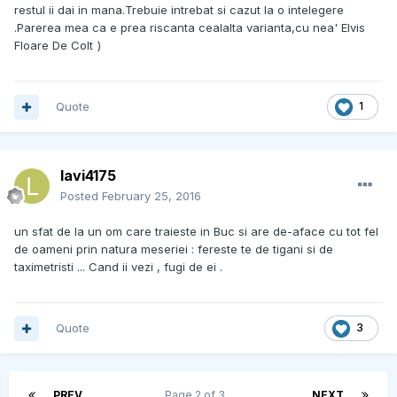
restul ii dai in mana.Trebuie intrebat si cazut la o intelegere
.Parerea mea ca e prea riscanta cealalta varianta,cu nea' Elvis
Floare De Colt
)
Quote
1
lavi4175
Posted
February 25, 2016
un sfat de la un om care traieste in Buc si are de-aface cu tot fel
de oameni prin natura meseriei : fereste te de tigani si de
taximetristi ... Cand ii vezi , fugi de ei .
Quote
3
PREV
Page 2 of 3
NEXT