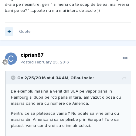
d-aia pe nesimtire, gen " zi mersi ca te scap de belea, mai vrei si
bani pe ea?" ....poate nu ma mai intorc de acolo
))
Quote
ciprian87
Posted
February 25, 2016
On 2/25/2016 at 4:34 AM, OPaul said:
De exemplu masina a venit din SUA pe vapor pana in
Hamburg si dupa pe roti pana in tara, am vazut o poza cu
masina cand era cu numere de America.
Pentru ce sa plateasca vama ? Nu poate sa vine omu cu
masina din America si sa se plimbe prin Europa ! Tu o sa
platesti vama cand vrei sa o inmatriculezi.