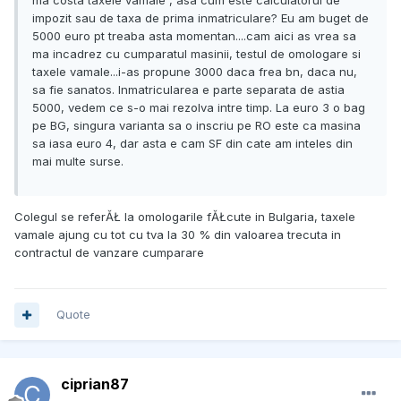
ma costa taxele vamale , asa cum este calculatorul de
impozit sau de taxa de prima inmatriculare? Eu am buget de
5000 euro pt treaba asta momentan....cam aici as vrea sa
ma incadrez cu cumparatul masinii, testul de omologare si
taxele vamale...i-as propune 3000 daca frea bn, daca nu,
sa fie sanatos. Inmatricularea e parte separata de astia
5000, vedem ce s-o mai rezolva intre timp. La euro 3 o bag
pe BG, singura varianta sa o inscriu pe RO este ca masina
sa iasa euro 4, dar asta e cam SF din cate am inteles din
mai multe surse.
Colegul se referĂŁ la omologarile fĂŁcute in Bulgaria, taxele
vamale ajung cu tot cu tva la 30 % din valoarea trecuta in
contractul de vanzare cumparare
Quote
ciprian87