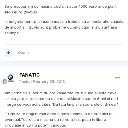
Sa presupunem ca masina costa in acte 4500 euro ai de platit
1440 euro (tv+tva)
In bulgaria pentru a inscrie masina trebuie sa ai declaratie vamala
de import si T2L.Nu sunt probleme cu omologarile ,nu sunt asa
scumpe.
Quote
FANATIC
Posted
February 25, 2016
Am vorbit cu el acum.Nu are vama facuta si dupa el este ceva
simplu ,dar in realitate nu este deloc.Masina sta de 6 ani si nu-i
merge servodirectia citez "Da tata timp s-a scurs uleiul din ea "
Eu zic sa te bagi numai daca plateste vama la ea cu banii tai
eventual.Teoretic o masina ca re nu a fost pusa in libera
circulatie in EU nu pote fi vanduta.