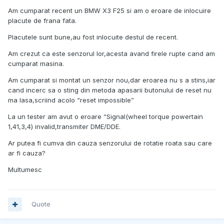
Am cumparat recent un BMW X3 F25 si am o eroare de inlocuire
placute de frana fata.
Placutele sunt bune,au fost inlocuite destul de recent.
Am crezut ca este senzorul lor,acesta avand firele rupte cand am
cumparat masina.
Am cumparat si montat un senzor nou,dar eroarea nu s a stins,iar
cand incerc sa o sting din metoda apasarii butonului de reset nu
ma lasa,scriind acolo “reset impossible”
La un tester am avut o eroare “Signal(wheel torque powertain
1,41,3,4) invalid,transmiter DME/DDE.
Ar putea fi cumva din cauza senzorului de rotatie roata sau care
ar fi cauza?
Multumesc
Quote