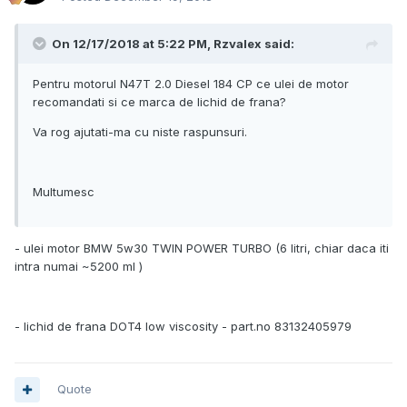
On 12/17/2018 at 5:22 PM, Rzvalex said:
Pentru motorul N47T 2.0 Diesel 184 CP ce ulei de motor
recomandati si ce marca de lichid de frana?
Va rog ajutati-ma cu niste raspunsuri.
Multumesc
- ulei motor BMW 5w30 TWIN POWER TURBO (6 litri, chiar daca iti
intra numai ~5200 ml )
- lichid de frana DOT4 low viscosity - part.no 83132405979
Quote