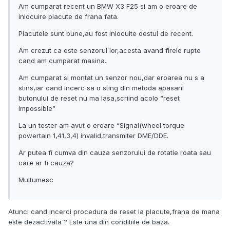
Am cumparat recent un BMW X3 F25 si am o eroare de
inlocuire placute de frana fata.
Placutele sunt bune,au fost inlocuite destul de recent.
Am crezut ca este senzorul lor,acesta avand firele rupte
cand am cumparat masina.
Am cumparat si montat un senzor nou,dar eroarea nu s a
stins,iar cand incerc sa o sting din metoda apasarii
butonului de reset nu ma lasa,scriind acolo “reset
impossible”
La un tester am avut o eroare “Signal(wheel torque
powertain 1,41,3,4) invalid,transmiter DME/DDE.
Ar putea fi cumva din cauza senzorului de rotatie roata sau
care ar fi cauza?
Multumesc
Atunci cand incerci procedura de reset la placute,frana de mana
este dezactivata ? Este una din conditiile de baza.