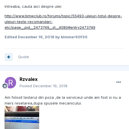
Intreaba, cauta aici despre ulei:
http://www.bmwclub.ro/forums/topic/55493-uleiuri-totul-despre-
uleiuri-teste-recomandari-
etc/page__pid__2473749__st__4080#entry2473749
Edited
December 19, 2018
by bimmer90f30
Quote
Rzvalex
Posted
December 19, 2018
Am folosit testerul din poza ,de la serviceul unde am fost si nu a
mers resetarea,dupa spusele mecanicului.