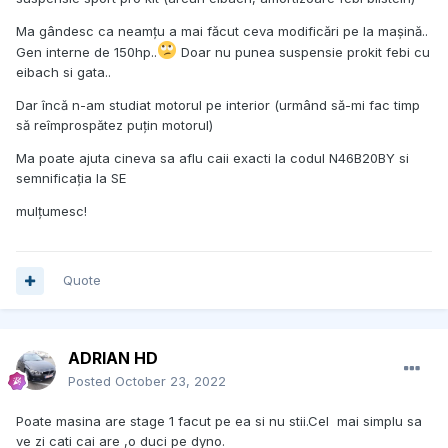
Ma gândesc ca neamțu a mai făcut ceva modificări pe la mașină..
Gen interne de 150hp..
Doar nu punea suspensie prokit febi cu
eibach si gata..
Dar încă n-am studiat motorul pe interior (urmând să-mi fac timp
să reîmprospătez puțin motorul)
Ma poate ajuta cineva sa aflu caii exacti la codul N46B20BY si
semnificația la SE
mulțumesc!
Quote
ADRIAN HD
Posted
October 23, 2022
Poate masina are stage 1 facut pe ea si nu stii.Cel mai simplu sa
ve zi cati cai are ,o duci pe dyno.