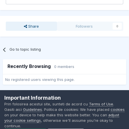
Share
Followers
0
Go to topic listing
Recently Browsing
0 members
No registered users viewing this page.
Important Information
Contact Us
Cookies
Prin folosirea acestui site, sunteti de acord cu
Terms of Use
.
BMW Club Romania
Gasiti aici
Guidelines
. Politica de cookies: We have placed
cookies
Powered by Invision Community
on your device to help make this website better. You can
adjust
your cookie settings
, otherwise we'll assume you're okay to
continue.