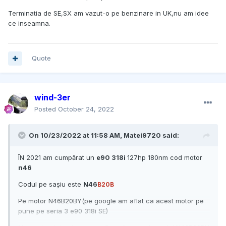
Terminatia de SE,SX am vazut-o pe benzinare in UK,nu am idee
ce inseamna.
Quote
wind-3er
Posted
October 24, 2022
On 10/23/2022 at 11:58 AM,
Matei9720
said:
ÎN 2021 am cumpărat un
e90 318i
127hp 180nm cod motor
n46
Codul pe sașiu este
N46
B20B
Pe motor N46B20BY(pe google am aflat ca acest motor pe
pune pe seria 3 e90 318i SE)