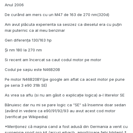
Anul 2006
De curând am mers cu un M47 de 163 de 270 nm(320d)
Am avut plăcuta experienta sa sesizez ca dieselul era cu puțin
mai puternic ca al meu benzinar
Gen diferența 130/163 hp
Și nm 180 la 270 nm
Si recent am încercat sa caut codul motor pe motor
Codul pe sașiu este N46B20B
Pe motor N46B20BY(pe google am aflat ca acest motor pe pune
pe seria 3 e90 318i SE)
As vrea sa aflu (si nu am găsit o explicație logica) a-l literelor SE
Bănuiesc dar nu mi se pare logic ca “SE“ să însemne doar sedan
(având in vedere ca e90/91/92/93 au avut acest cod motor
(verificat pe Wikipedia)
*Menționez că mașina cand a fost adusă din Germania a venit cu
suspensie sport pro kit (arcuri eibach, amortizoare febi bilstein) *