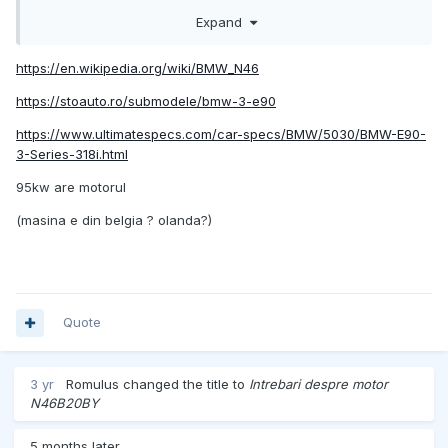
Ma poate ajuta cineva sa aflu caii exacti la codul N46B20BY
Expand
si semnificația la SE
mulțumesc!
https://en.wikipedia.org/wiki/BMW_N46
https://stoauto.ro/submodele/bmw-3-e90
https://www.ultimatespecs.com/car-specs/BMW/5030/BMW-E90-
3-Series-318i.html
95kw are motorul
(masina e din belgia ? olanda?)
Quote
3 yr
Romulus
changed the title to
Intrebari despre motor
N46B20BY
5 months later...