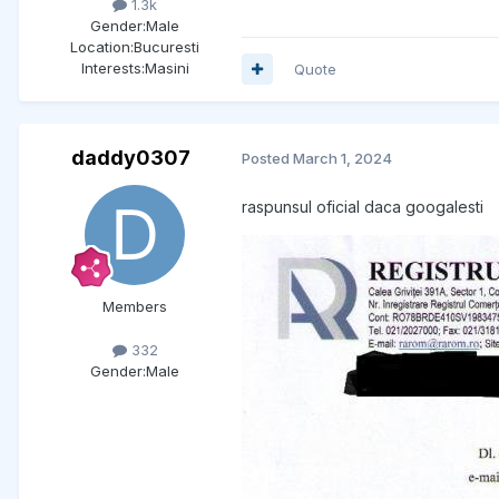
1.3k
Gender:
Male
Location:
Bucuresti
Interests:
Masini
Quote
daddy0307
Posted
March 1, 2024
raspunsul oficial daca googalesti
Members
332
Gender:
Male