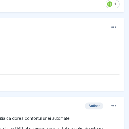
1
Author
tia ca dorea confortul unei automate.
tp-ul sau RAR-ul ca masina are alt fel de cutie de viteze.