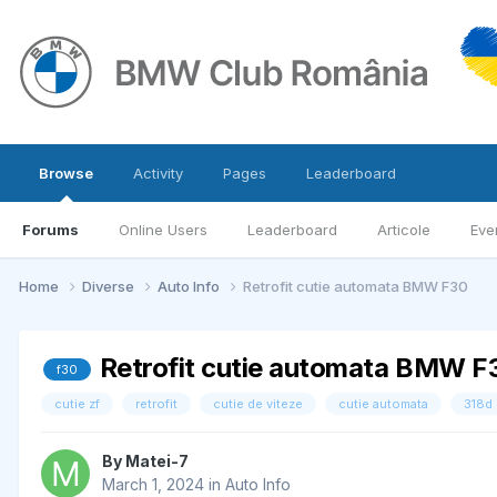
Browse
Activity
Pages
Leaderboard
Forums
Online Users
Leaderboard
Articole
Eve
Home
Diverse
Auto Info
Retrofit cutie automata BMW F30
Retrofit cutie automata BMW F
f30
cutie zf
retrofit
cutie de viteze
cutie automata
318d
By
Matei-7
March 1, 2024
in
Auto Info