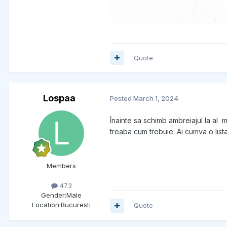
Quote
Lospaa
Posted
March 1, 2024
Înainte sa schimb ambreiajul la al m
treaba cum trebuie. Ai cumva o lis
Members
473
Gender:
Male
Location:
Bucuresti
Quote