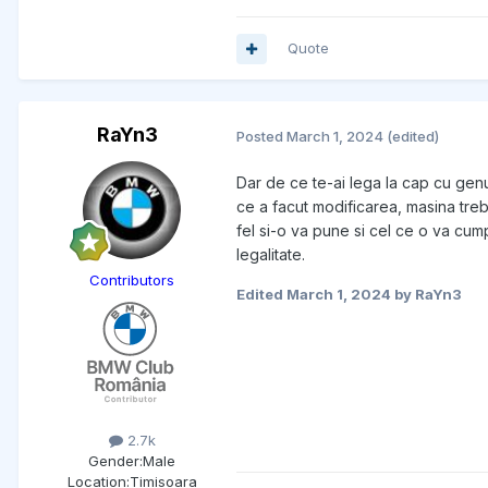
Quote
RaYn3
Posted
March 1, 2024
(edited)
Dar de ce te-ai lega la cap cu genu
ce a facut modificarea, masina treb
fel si-o va pune si cel ce o va cum
legalitate.
Contributors
Edited
March 1, 2024
by RaYn3
2.7k
Gender:
Male
Location:
Timisoara