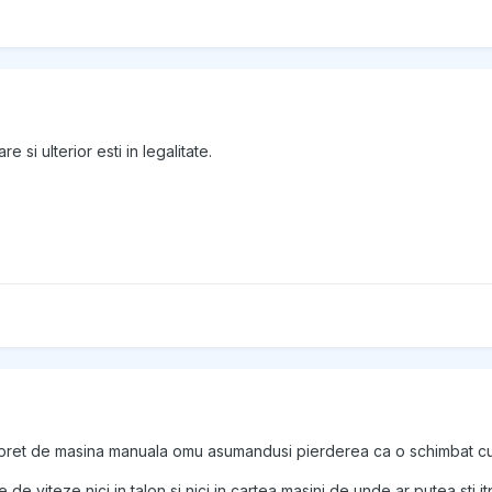
 si ulterior esti in legalitate.
n pret de masina manuala omu asumandusi pierderea ca o schimbat cu
 de viteze nici in talon si nici in cartea masini de unde ar putea sti i