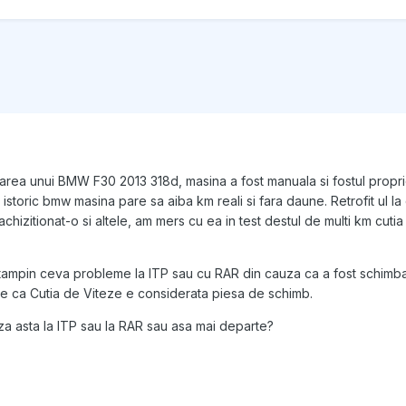
ionarea unui BMW F30 2013 318d, masina a fost manuala si fostul propri
i istoric bmw masina pare sa aiba km reali si fara daune. Retrofit ul la
achizitionat-o si altele, am mers cu ea in test destul de multi km cu
tampin ceva probleme la ITP sau cu RAR din cauza ca a fost schimbat
it e ca Cutia de Viteze e considerata piesa de schimb.
a asta la ITP sau la RAR sau asa mai departe?