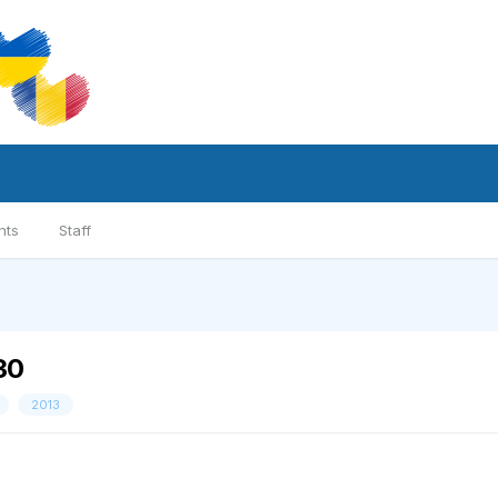
nts
Staff
30
2013