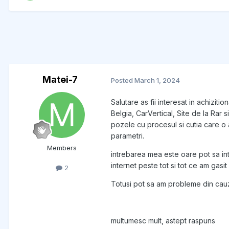
Matei-7
Posted
March 1, 2024
Salutare as fii interesat in achizit
Belgia, CarVertical, Site de la Rar s
pozele cu procesul si cutia care o 
parametri.
Members
intrebarea mea este oare pot sa in
internet peste tot si tot ce am gas
2
Totusi pot sa am probleme din cauz
multumesc mult, astept raspuns