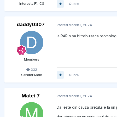
Interests:
F1, CS
Quote
daddy0307
Posted
March 1, 2024
la RAR o sa iti trebuiasca reomologare
Members
332
Gender:
Male
Quote
Matei-7
Posted
March 1, 2024
Da, este din cauza pretului e la u
dar observ ca nu scrie tipul de cutie