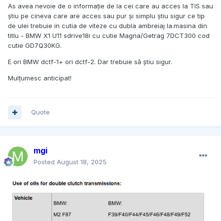
As avea nevoie de o informație de la cei care au acces la TIS sau
știu pe cineva care are acces sau pur și simplu știu sigur ce tip
de ulei trebuie in cutia de viteze cu dubla ambreiaj la.masina din
titlu - BMW X1 U11 sdrive18i cu cutie Magna/Getrag 7DCT300 cod
cutie GD7Q30KG.
E ori BMW dctf-1+ ori dctf-2. Dar trebuie să știu sigur.
Mulțumesc anticipat!
Quote
mgi
Posted
August 18, 2025