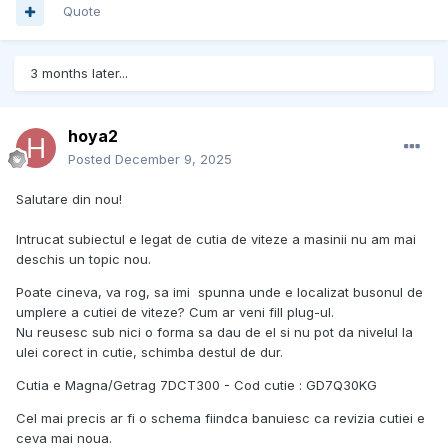
Quote
3 months later...
hoya2
Posted
December 9, 2025
Salutare din nou!
Intrucat subiectul e legat de cutia de viteze a masinii nu am mai
deschis un topic nou.
Poate cineva, va rog, sa imi spunna unde e localizat busonul de
umplere a cutiei de viteze? Cum ar veni fill plug-ul.
Nu reusesc sub nici o forma sa dau de el si nu pot da nivelul la
ulei corect in cutie, schimba destul de dur.
Cutia e Magna/Getrag 7DCT300 - Cod cutie : GD7Q30KG
Cel mai precis ar fi o schema fiindca banuiesc ca revizia cutiei e
ceva mai noua.