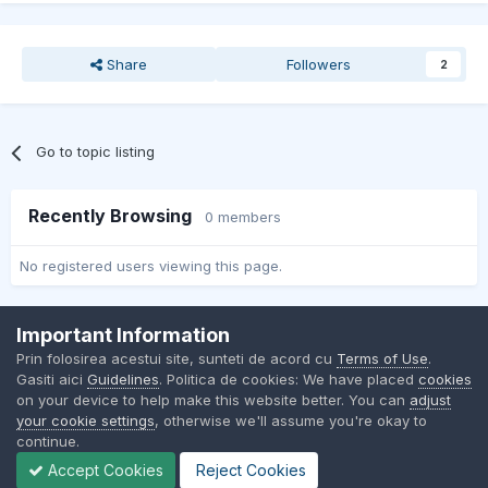
Share
Followers
2
Go to topic listing
Recently Browsing
0 members
No registered users viewing this page.
Important Information
Contact Us
Cookies
Prin folosirea acestui site, sunteti de acord cu
Terms of Use
.
BMW Club Romania
Gasiti aici
Guidelines
. Politica de cookies: We have placed
cookies
Powered by Invision Community
on your device to help make this website better. You can
adjust
your cookie settings
, otherwise we'll assume you're okay to
continue.
Accept Cookies
Reject Cookies