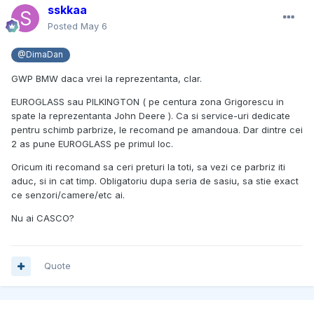
sskkaa
Posted
May 6
@DimaDan
GWP BMW daca vrei la reprezentanta, clar.
EUROGLASS sau PILKINGTON ( pe centura zona Grigorescu in
spate la reprezentanta John Deere ). Ca si service-uri dedicate
pentru schimb parbrize, le recomand pe amandoua. Dar dintre cei
2 as pune EUROGLASS pe primul loc.
Oricum iti recomand sa ceri preturi la toti, sa vezi ce parbriz iti
aduc, si in cat timp. Obligatoriu dupa seria de sasiu, sa stie exact
ce senzori/camere/etc ai.
Nu ai CASCO?
Quote