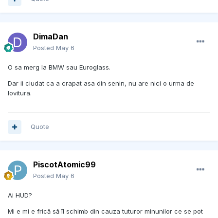
DimaDan
Posted
May 6
O sa merg la BMW sau Euroglass.
Dar ii ciudat ca a crapat asa din senin, nu are nici o urma de
lovitura.
Quote
PiscotAtomic99
Posted
May 6
Ai HUD?
Mi e mi e frică să îl schimb din cauza tuturor minunilor ce se pot