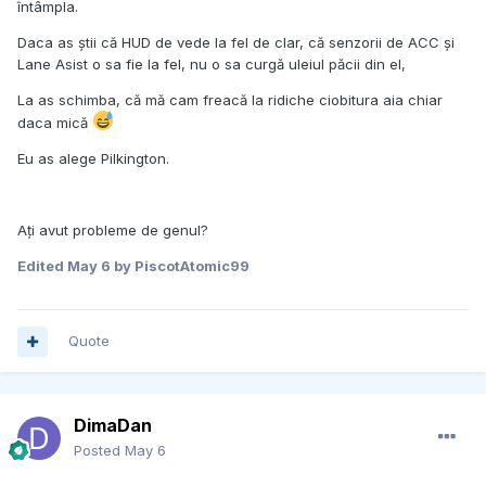
întâmpla.
Daca as știi că HUD de vede la fel de clar, că senzorii de ACC și
Lane Asist o sa fie la fel, nu o sa curgă uleiul păcii din el,
La as schimba, că mă cam freacă la ridiche ciobitura aia chiar
daca mică
Eu as alege Pilkington.
Ați avut probleme de genul?
Edited
May 6
by PiscotAtomic99
Quote
DimaDan
Posted
May 6