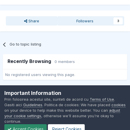
Share
Followers
3
Go to topic listing
Recently Browsing
0 members
No registered users viewing this page.
Important Information
Contact Us
Cookies
Prin folosirea acestui site, sunteti de acord cu
Terms of Use
.
BMW Club Romania
Gasiti aici
Guidelines
. Politica de cookies: We have placed
cookies
Powered by Invision Community
on your device to help make this website better. You can
adjust
your cookie settings
, otherwise we'll assume you're okay to
continue.
Accept Cookies
Reject Cookies