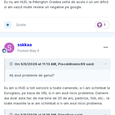
Eu nu am HUD, la Pilkington Oradea seful de acolo ii un om dificil
si am vazut multe review uri negative pe google.
Quote
1
sskkaa
Posted
May 6
On 5/6/2026 at 11:13 AM,
PiscotAtomic99
said:
Ați avut probleme de genul?
Eu am si HUD si toti senzorii si toate camerele, si l-am schimbat la
Euroglass, pe baza de VIN, si n-am avut nicio problema. Oamenii
aia doar asta fac de mai bine de 20 de ani, parbrize, folii, etc... la
toate masinile la ei am schimbat si n-am avut nicio problema.
On 5/6/2026 at 11:18 AM,
DimaDan
said: