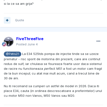
si la ce sa am grija?
Quote
FiveThreeFive
Posted
June 4
La E34 525tds pompa de injectie tinde sa se uzeze
@Petru21
prematur - risc sporit de motorina din prezent, care are continut
redus de sulf, iar chiulasa se fisureaza foarte usor daca sistemul
de racire nu functioneaza
perfect
. M51 a fost un motor cam fragil
de la bun inceput; cu atat mai mult acum, cand a trecut bine de
30 de ani.
Nu iti recomand sa cumperi un astfel de model in 2026. Daca iti
place E34, cauta (in ordinea descrescatoare a preferintelor) unul
cu motor M50 non-Vanos, M50 Vanos sau M20.