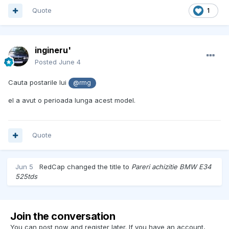
Quote
1
ingineru'
Posted
June 4
Cauta postarile lui
@rmg
el a avut o perioada lunga acest model.
Quote
Jun 5
RedCap
changed the title to
Pareri achizitie BMW E34
525tds
Join the conversation
You can post now and register later. If you have an account,