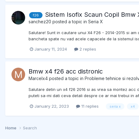
Sistem Isofix Scaun Copil Bmw
f26
sanchez20
posted a topic in
Seria X
Salutare! Sunt in cautare unui X4 F26 - 2014-2015 si am 
bancheta spate nu vad acele capacele de la sistemul isof
January 11, 2024
2 replies
Bmw x4 f26 acc distronic
Marcelx4
posted a topic in
Probleme tehnice si rezolv
Salutare detin un x4 f26 2016 si as vrea sa montez acc d
puteti sa-mi dati ceva detali despre ce ar mai trebui in 
January 22, 2023
11 replies
seria x
x4
Home
Search