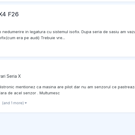
 X4 F26
o nedumerire in legatura cu sistemul isofix. Dupa seria de sasiu am vaz
ix(cum era pe audi) Trebuie vre...
ari Seria X
istronic mentionez ca masina are pilot dar nu am senzorul ce pastreaza 
afara de acel senzor . Multumesc
(and 1 more)