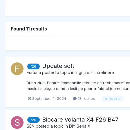
Found 11 results
Update soft
f26
Furtuna
posted a topic in
Ingrijire si intretinere
Buna ziua, Printre “campaniile tehnice de rechemare” 
masinii mele,de cand a iesit pe poarta fabricii(eu nu sunt 
September 1, 2024
18 replies
allmodels
Blocare volanta X4 F26 B47
f26
SEN
posted a topic in
DIY Seria X