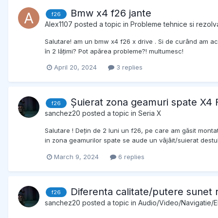
Bmw x4 f26 jante
f26
Alex1107
posted a topic in
Probleme tehnice si rezolva
Salutare! am un bmw x4 f26 x drive . Si de curând am achi
în 2 lățimi? Pot apărea probleme?! multumesc!
April 20, 2024
3 replies
Șuierat zona geamuri spate X4 
f26
sanchez20
posted a topic in
Seria X
Salutare ! Dețin de 2 luni un f26, pe care am găsit monta
in zona geamurilor spate se aude un vâjâit/suierat destul
March 9, 2024
6 replies
Diferenta calitate/putere sunet 
f26
sanchez20
posted a topic in
Audio/Video/Navigatie/E