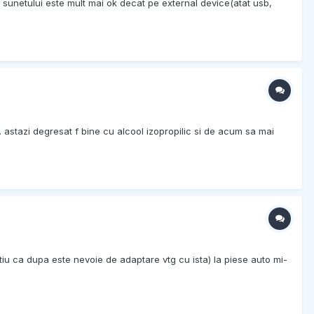
 sunetului este mult mai ok decat pe external device(atat usb,
. astazi degresat f bine cu alcool izopropilic si de acum sa mai
stiu ca dupa este nevoie de adaptare vtg cu ista) la piese auto mi-