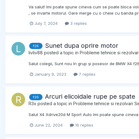
Va salut! Imi poate spune cineva cum se poate bloca vola
, se invarte motorul. Oare merge cu o cheie cu banda prin
July 7, 2024
3 replies
Sunet dupa oprire motor
f26
livliv88
posted a topic in
Probleme tehnice si rezolvar
Salut colegii, Sunt nou în grup și posesor de BMW X4 f26
January 9, 2023
7 replies
Arcuri elicoidale rupe pe spate
f26
R3x
posted a topic in
Probleme tehnice si rezolvari Se
Salut X4 Xdrive20d M Sport Auto Imi poate spune cineva 
June 22, 2024
16 replies