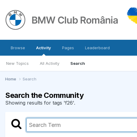
Browse
Activity
Pages
Leaderboard
New Topics
All Activity
Search
Home
Search
Search the Community
Showing results for tags 'f26'.