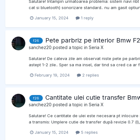
Salutare! Intampin urmatoarea problema: sistem navi nbt 
cat si bluetooth) sonorizare standard.. nu am gasit optiun
January 15, 2024
1 reply
Pete parbriz pe interior Bmw F
f26
sanchez20
posted a topic in
Seria X
Salutare! De cateva zile am observat niste pete pe parbri
astept 1-2 zile.. Sper sa ma insel, dar tind sa cred ca ar fi
February 19, 2024
2 replies
Cantitate ulei cutie transfer B
f26
sanchez20
posted a topic in
Seria X
Salutare! Ce cantitate de ulei este necesara pt inlocuire
a transmis: Umplere cutie de transfer după revizie 0.7 (l),
January 15, 2024
5 replies