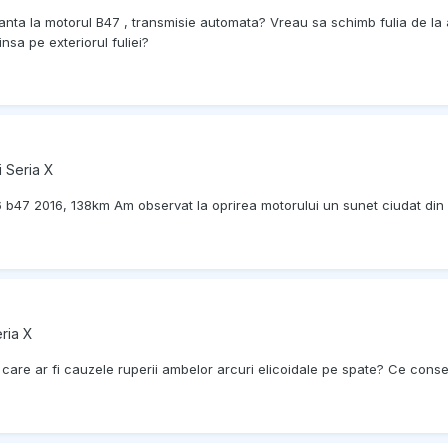
nta la motorul B47 , transmisie automata? Vreau sa schimb fulia de la a
sa pe exteriorul fuliei?
i Seria X
 b47 2016, 138km Am observat la oprirea motorului un sunet ciudat din z
ria X
care ar fi cauzele ruperii ambelor arcuri elicoidale pe spate? Ce conse