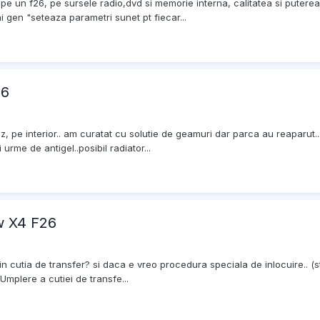
pe un f26, pe sursele radio,dvd si memorie interna, calitatea si puterea
i gen "seteaza parametri sunet pt fiecar...
26
z, pe interior.. am curatat cu solutie de geamuri dar parca au reaparut..
 urme de antigel..posibil radiator...
mw X4 F26
 in cutia de transfer? si daca e vreo procedura speciala de inlocuire.. (
Umplere a cutiei de transfe...