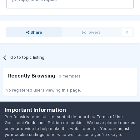
Share
Followers
0
Go to topic listing
Recently Browsing
0 members
No registered users viewing this page.
Important Information
Contact Us
Cookies
Prin folosirea acestui site, sunteti de acord cu
Terms of Use
.
BMW Club Romania
Gasiti aici
Guidelines
. Politica de cookies: We have placed
cookies
Powered by Invision Community
on your device to help make this website better. You can
adjust
your cookie settings
, otherwise we'll assume you're okay to