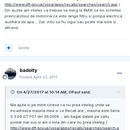
http://www.dft.gov.uk/vosa/apps/recalls/searches/search.asp
).
Din auzite am inteles ca trebuie sa merg la BMW sa imi schimbe
preincalzitoul de motorina ce este langa filtru si pompa electrica
auxiliara de apa ... Dar vreu sa fiu sigur sau poate mai este si
altceva.
Quote
badolty
Posted
April 27, 2017
On 4/27/2017 at 10:14 AM, OPaul said:
Ma ajuta si pe mine cineva ca nu prea inteleg unde se
incadreaza masina mea si ce Recall are , masina este Seria
5 3.0d GT F07 din 09.2009 ... am bagat datele pe saitu
postat mai sus si am o lista din care nu prea inteleg (
http://www.dft.gov.uk/vosa/apps/recalls/searches/search.a