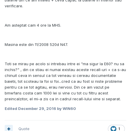
baterie din ce am inteles + ceva capac la baterie in interior sau
verificare.
Am asteptat cam 4 ore la MHS.
Masina este din 11/2008 520d N47.
Toti se mirau pe acolo si intrebau intre ei "ma sigur la E60? nu sa
inchis?" , din ce stiau ei numai existau aceste recall-uri + ca s-au
chinuit ceva in sensul ca tot veneau si cereau documentatie
baietii, tot scoteau la foi si foi...cred ca au fost si niste probleme
pentru ca se tot agitau, erau nervosi. Din ce am vazut pe
bmwfans costa cam 1000 lei si vine cu tot cu filtru acest
preincalzitor, el mi-a zis ca in cadrul recall-lului vine si separat.
Edited
December 29, 2016
by WIN60
Quote
1