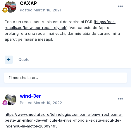
CAXAP
Posted
March 18, 2021
Exista un recall pentru sistemul de racire al EGR (
https://car-
recalls.eu/bmw-egr-recall-glycol/
). Vad ca este de fapt o
prelungire a unu recall mai vechi, dar mie abia de curand mi-a
aparut pe masina mesajul.
Quote
11 months later...
wind-3er
Posted
March 10, 2022
https://www.mediafax.ro/tehnologie/compania-bmw-recheama-
peste-un-milion-de-vehicule-la-nivel-mondial-exista-riscul-de-
incendiu-la-motor-20609493