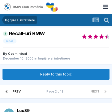
Ingrijire si intretinere
Recall-uri BMW
recall
By
Cosminbad
December 10, 2006
in
Ingrijire si intretinere
Reply to this topic
PREV
Page 2 of 2
NEXT
Luc89