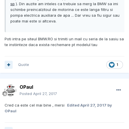
sp
). Din auzite am inteles ca trebuie sa merg la BMW sa imi
schimbe preincalzitoul de motorina ce este langa filtru si
pompa electrica auxiliara de apa ... Dar vreu sa fiu sigur sau
poate mai este si altceva.
Poti intra pe siteul BMW.RO si trimiti un mail cu seria de la sasiu sa
te instiinteze daca exista rechemare pt modelul tau
Quote
1
OPaul
Posted
April 27, 2017
Cred ca este cel mai bine , mersi
Edited
April 27, 2017
by
OPaul