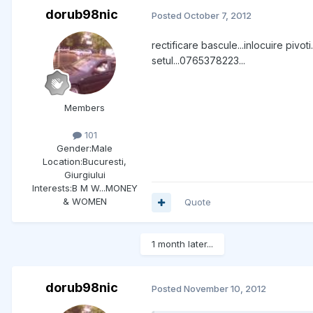
dorub98nic
Posted
October 7, 2012
rectificare bascule...inlocuire pivot
setul...0765378223...
Members
101
Gender:
Male
Location:
Bucuresti,
Giurgiului
Interests:
B M W...MONEY
& WOMEN
Quote
1 month later...
dorub98nic
Posted
November 10, 2012