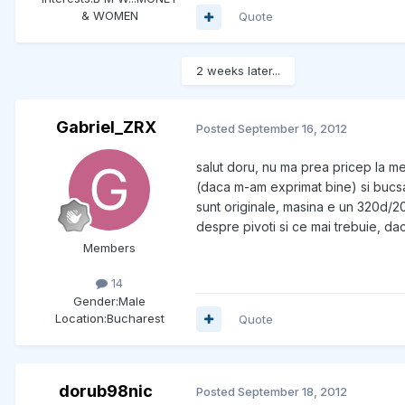
& WOMEN
Quote
2 weeks later...
Gabriel_ZRX
Posted
September 16, 2012
salut doru, nu ma prea pricep la me
(daca m-am exprimat bine) si bucsa
sunt originale, masina e un 320d/2
despre pivoti si ce mai trebuie, dac
Members
14
Gender:
Male
Location:
Bucharest
Quote
dorub98nic
Posted
September 18, 2012