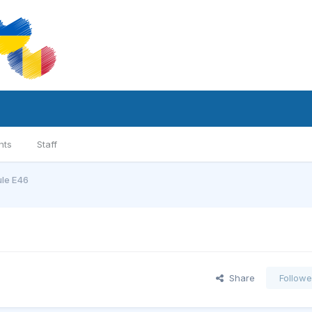
nts
Staff
ule E46
Share
Followe