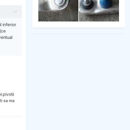
 inferior
(ce
ventual
.pivotii
ti sa ma