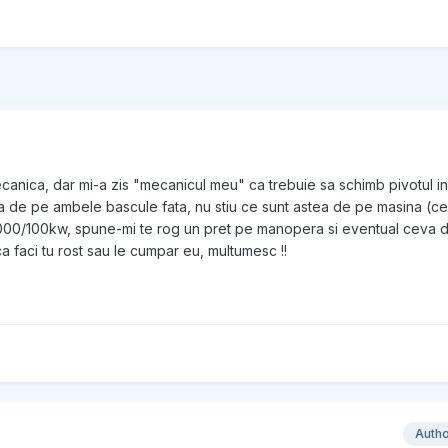
canica, dar mi-a zis "mecanicul meu" ca trebuie sa schimb pivotul in
 de pe ambele bascule fata, nu stiu ce sunt astea de pe masina (ce 
000/100kw, spune-mi te rog un pret pe manopera si eventual ceva de
a faci tu rost sau le cumpar eu, multumesc !!
Auth