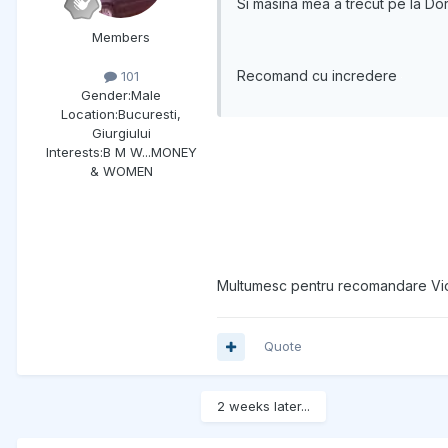
Si masina mea a trecut pe la Dor
Members
Recomand cu incredere
101
Gender:
Male
Location:
Bucuresti,
Giurgiului
Interests:
B M W...MONEY
& WOMEN
Multumesc pentru recomandare Vio...
Quote
2 weeks later...