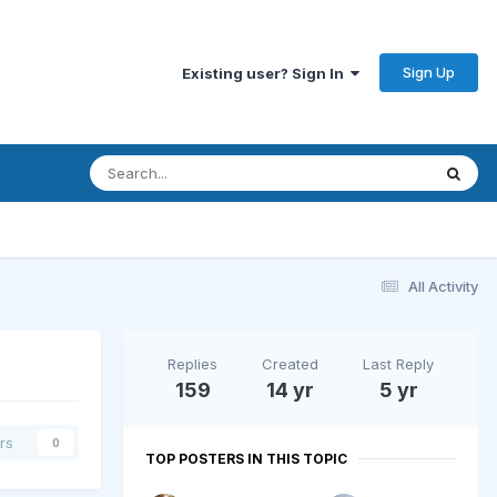
Sign Up
Existing user? Sign In
All Activity
Replies
Created
Last Reply
159
14 yr
5 yr
rs
0
TOP POSTERS IN THIS TOPIC