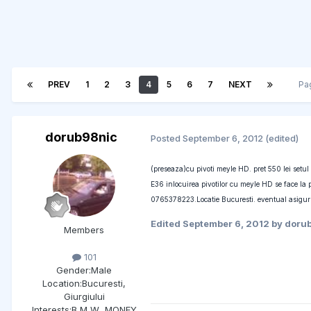
PREV
1
2
3
4
5
6
7
NEXT
Pa
dorub98nic
Posted
September 6, 2012
(edited)
(preseaza)cu pivoti meyle HD. pret 550 lei setul
E36 inlocuirea pivotilor cu meyle HD se face la pr
0765378223.Locatie Bucuresti. eventual asigur
Edited
September 6, 2012
by doru
Members
101
Gender:
Male
Location:
Bucuresti,
Giurgiului
Interests:
B M W...MONEY