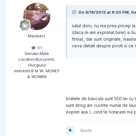
On 9/16/2012 at 6:20 PM, Ga
salut doru, nu ma prea pricep la
(daca m-am exprimat bine) si bu
Members
firma), dar sunt originale, mas
ceva detalii despre pivoti si ce 
101
Gender:
Male
Location:
Bucuresti,
Giurgiului
Interests:
B M W...MONEY
& WOMEN
bratele de bascula sunt 550 lei cu t
sunt strog am cuvinte numai de lauda
exprim asa
)...cind te hotarasti m
Quote