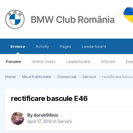
Browse
Activity
Pages
Leaderboard
Forums
Online Users
Leaderboard
Articole
Eve
Home
Mica Publicitate
Comercial
Servicii
rectificare basc
rectificare bascule E46
By
dorub98nic
April 17, 2012
in
Servicii