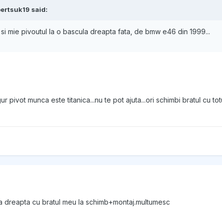
bertsuk19 said:
 si mie pivoutul la o bascula dreapta fata, de bmw e46 din 1999...
 pivot munca este titanica...nu te pot ajuta...ori schimbi bratul cu totu
ea dreapta cu bratul meu la schimb+montaj.multumesc