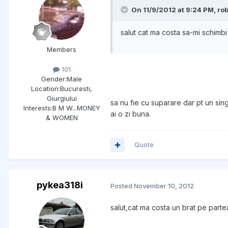
On 11/9/2012 at 9:24 PM, ro
salut cat ma costa sa-mi schimbi
Members
101
Gender:
Male
Location:
Bucuresti,
Giurgiului
sa nu fie cu suparare dar pt un singur
Interests:
B M W...MONEY
ai o zi buna.
& WOMEN
Quote
pykea318i
Posted
November 10, 2012
salut,cat ma costa un brat pe part