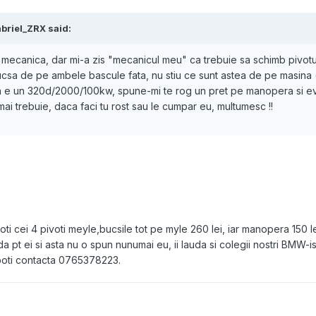
briel_ZRX said:
 mecanica, dar mi-a zis "mecanicul meu" ca trebuie sa schimb pivotul
csa de pe ambele bascule fata, nu stiu ce sunt astea de pe masina 
ina e un 320d/2000/100kw, spune-mi te rog un pret pe manopera si e
mai trebuie, daca faci tu rost sau le cumpar eu, multumesc !!
oti cei 4 pivoti meyle,bucsile tot pe myle 260 lei, iar manopera 150 lei
 pt ei si asta nu o spun nunumai eu, ii lauda si colegii nostri BMW-is
a poti contacta 0765378223.