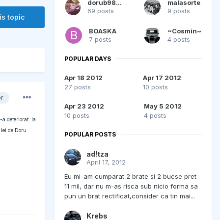
dorub98nic
malasorte
69 posts
9 posts
is topic
BOASKA
~Cosmin~
7 posts
4 posts
POPULAR DAYS
Apr 18 2012
Apr 17 2012
27 posts
10 posts
or
Apr 23 2012
May 5 2012
10 posts
4 posts
a deteriorat. la
 lei de Doru
POPULAR POSTS
ad!tza
April 17, 2012
Eu mi-am cumparat 2 brate si 2 bucse pret
11 mil, dar nu m-as risca sub nicio forma sa
pun un brat rectificat,consider ca tin mai...
Krebs