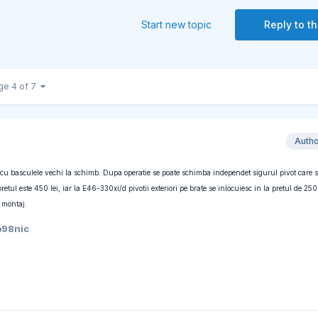
Start new topic
Reply to th
ge 4 of 7
Auth
 cu basculele vechi la schimb. Dupa operatie se poate schimba independet sigurul pivot care s-
etul este 450 lei, iar la E46-330xi/d pivotii exteriori pe brate se inlocuiesc in la pretul de 250
 montaj.
b98nic