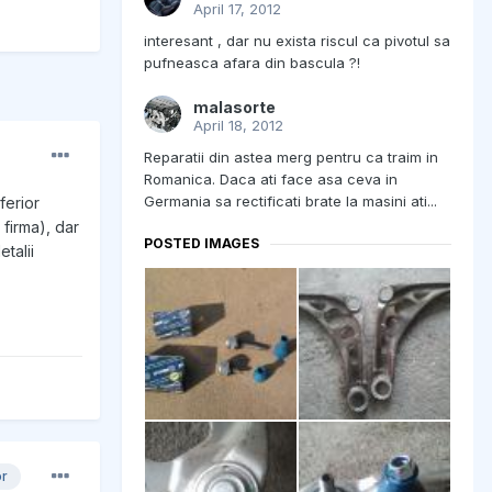
April 17, 2012
interesant , dar nu exista riscul ca pivotul sa
pufneasca afara din bascula ?!
malasorte
April 18, 2012
Reparatii din astea merg pentru ca traim in
Romanica. Daca ati face asa ceva in
Germania sa rectificati brate la masini ati...
ferior
firma), dar
POSTED IMAGES
talii
or