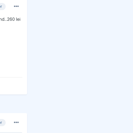
or
hd...260 lei
or