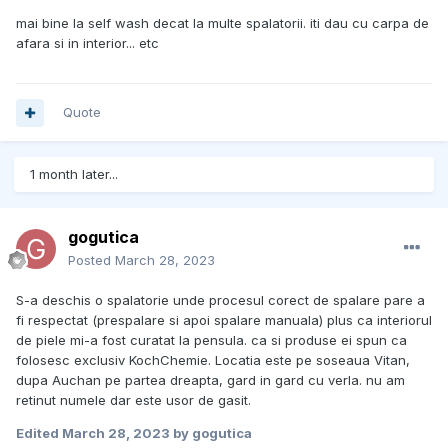
mai bine la self wash decat la multe spalatorii. iti dau cu carpa de
afara si in interior... etc
Quote
1 month later...
gogutica
Posted
March 28, 2023
S-a deschis o spalatorie unde procesul corect de spalare pare a
fi respectat (prespalare si apoi spalare manuala) plus ca interiorul
de piele mi-a fost curatat la pensula. ca si produse ei spun ca
folosesc exclusiv KochChemie. Locatia este pe soseaua Vitan,
dupa Auchan pe partea dreapta, gard in gard cu verla. nu am
retinut numele dar este usor de gasit.
Edited
March 28, 2023
by gogutica