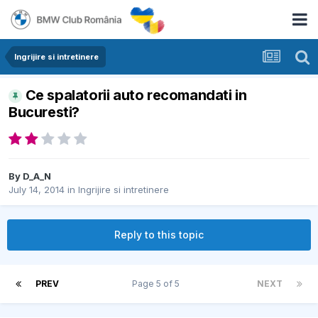
Ingrijire si intretinere
Ce spalatorii auto recomandati in
Bucuresti?
By
D_A_N
July 14, 2014
in
Ingrijire si intretinere
Reply to this topic
PREV
Page 5 of 5
NEXT