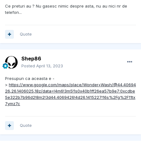
Ce preturi au ? Nu gasesc nimic despre asta, nu au nici nr de
telefon...
Quote
Shep86
Posted
April 13, 2023
Presupun ca aceasta e -
>
https://www.google.com/maps/place/Wonder+Wash/@44.40694
26,26.1406025,18z/data=!4m6!3m5!1s0x40b1ff26ea57b9e7:0xcdbe
5e322b7b96d2!8m2!3d44.4069426!4d26.1415227!16s%2Fg%2F11tx
7ymz7c
Quote