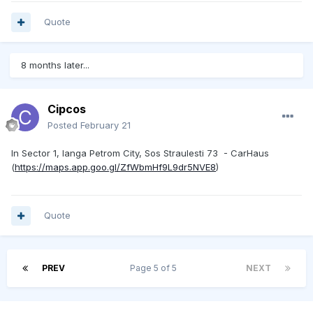
Quote
8 months later...
Cipcos
Posted
February 21
In Sector 1, langa Petrom City, Sos Straulesti 73 - CarHaus
(
https://maps.app.goo.gl/ZfWbmHf9L9dr5NVE8
)
Quote
PREV
Page 5 of 5
NEXT