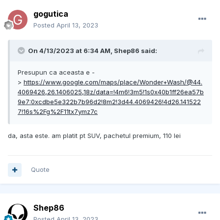
gogutica
Posted
April 13, 2023
On 4/13/2023 at 6:34 AM,
Shep86
said:
Presupun ca aceasta e -
>
https://www.google.com/maps/place/Wonder+Wash/@44.
4069426,26.1406025,18z/data=!4m6!3m5!1s0x40b1ff26ea57b
9e7:0xcdbe5e322b7b96d2!8m2!3d44.4069426!4d26.141522
7!16s%2Fg%2F11tx7ymz7c
da, asta este. am platit pt SUV, pachetul premium, 110 lei
Quote
Shep86
Posted
April 13, 2023