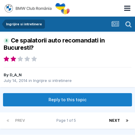
Ingrijire si intretinere
Ce spalatorii auto recomandati in
Bucuresti?
By
D_A_N
July 14, 2014
in
Ingrijire si intretinere
Reply to this topic
PREV
Page 1 of 5
NEXT