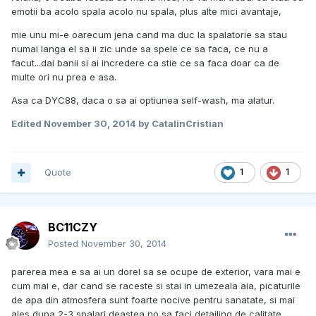
emotii ba acolo spala acolo nu spala, plus alte mici avantaje,
mie unu mi-e oarecum jena cand ma duc la spalatorie sa stau
numai langa el sa ii zic unde sa spele ce sa faca, ce nu a
facut...dai banii si ai incredere ca stie ce sa faca doar ca de
multe ori nu prea e asa.
Asa ca DYC88, daca o sa ai optiunea self-wash, ma alatur.
Edited
November 30, 2014
by CatalinCristian
Quote
1
1
BC11CZY
Posted
November 30, 2014
parerea mea e sa ai un dorel sa se ocupe de exterior, vara mai e
cum mai e, dar cand se raceste si stai in umezeala aia, picaturile
de apa din atmosfera sunt foarte nocive pentru sanatate, si mai
ales dupa 2-3 spalari deastea no sa faci detailing de calitate