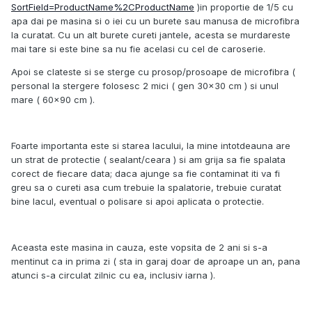
SortField=ProductName%2CProductName
)in proportie de 1/5 cu
apa dai pe masina si o iei cu un burete sau manusa de microfibra
la curatat. Cu un alt burete cureti jantele, acesta se murdareste
mai tare si este bine sa nu fie acelasi cu cel de caroserie.
Apoi se clateste si se sterge cu prosop/prosoape de microfibra (
personal la stergere folosesc 2 mici ( gen 30x30 cm ) si unul
mare ( 60x90 cm ).
Foarte importanta este si starea lacului, la mine intotdeauna are
un strat de protectie ( sealant/ceara ) si am grija sa fie spalata
corect de fiecare data; daca ajunge sa fie contaminat iti va fi
greu sa o cureti asa cum trebuie la spalatorie, trebuie curatat
bine lacul, eventual o polisare si apoi aplicata o protectie.
Aceasta este masina in cauza, este vopsita de 2 ani si s-a
mentinut ca in prima zi ( sta in garaj doar de aproape un an, pana
atunci s-a circulat zilnic cu ea, inclusiv iarna ).