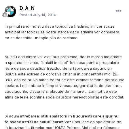
D_A_N
Posted
July 14, 2014
In primul rand, nu stiu daca topicul va fi admis, imi cer scuze
anticipat iar topicul se poate sterge daca adminii vor considera
ca se deschide un topic plin de reclame.
Nu stiu cati dintre voi v-ati pus problema, dar in marea majoritate
a spalatoriilor auto, "baietii in slapi" folosesc pentru prespalare
lesie de soda caustica (reziduu de la fabricarea sapunului).
Solutia este extrem de coroziva chiar si in concentratii mici (2-
3%), asa ca nu va mirati ca tot ce este cromat ramane patat dupa
spalare. Lesia ataca in timp si vopseaua, garniturile de etansare,
cauciucurile, discurile si placute de franare ... cam tot ce este
atins de lesie (contine soda caustica nereactionata) este corodat.
Si acum intrebarea:
stiti spalatorii in Bucuresti care
sigur
nu
folosesc astfel de solutii corozive?
Banuiesc ca spalatoriile de
la benzinariile firmelor mari (OMV, Petrom, Mol etc) nu folosesc