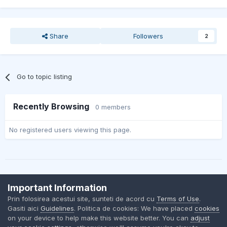
Share
Followers
2
Go to topic listing
Recently Browsing
0 members
No registered users viewing this page.
Important Information
Contact Us
Cookies
Prin folosirea acestui site, sunteti de acord cu
Terms of Use
.
BMW Club Romania
Gasiti aici
Guidelines
. Politica de cookies: We have placed
cookies
Powered by Invision Community
on your device to help make this website better. You can
adjust