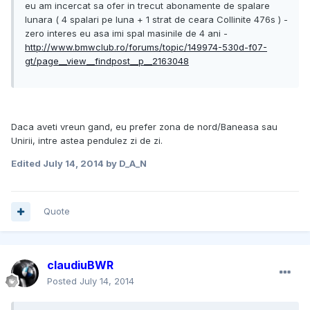
eu am incercat sa ofer in trecut abonamente de spalare
lunara ( 4 spalari pe luna + 1 strat de ceara Collinite 476s ) -
zero interes eu asa imi spal masinile de 4 ani -
http://www.bmwclub.ro/forums/topic/149974-530d-f07-
gt/page__view__findpost__p__2163048
Daca aveti vreun gand, eu prefer zona de nord/Baneasa sau
Unirii, intre astea pendulez zi de zi.
Edited
July 14, 2014
by D_A_N
Quote
claudiuBWR
Posted
July 14, 2014