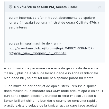
On 7/14/2014 at 4:38 PM, Acero99 said:
eu am incercat sa ofer in trecut abonamente de spalare
lunara ( 4 spalari pe luna + 1 strat de ceara Collinite 476s ) -
zero interes
eu asa imi spal masinile de 4 ani -
http://www.bmwclub.ro/forums/topic/149974-530d-f07-
gt/page__view__findpost__p__2163048
e un nr limitat de persoane care acorda genul asta de atentie
masinii , plus ca e vb si de locatie daca e in zona rezidentiala
bine daca nu , sa bati tot buc pt o spalare parca nu merita .
Eu de multe ori cer doar jet de apa si sters , renunt la spuma
daca masina nu e murdara sau OMV unde oricum apa e calda . F
bun Sonax quick detailer , aluneca mizeria imediat . Testat si
Sonax brilliant shine , e bun dar e scump se consuma rapid ,
practic exista o solutie de la kimicar activa care face acelasi