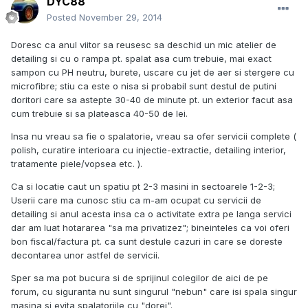
DYC88
Posted
November 29, 2014
Doresc ca anul viitor sa reusesc sa deschid un mic atelier de
detailing si cu o rampa pt. spalat asa cum trebuie, mai exact
sampon cu PH neutru, burete, uscare cu jet de aer si stergere cu
microfibre; stiu ca este o nisa si probabil sunt destul de putini
doritori care sa astepte 30-40 de minute pt. un exterior facut asa
cum trebuie si sa plateasca 40-50 de lei.
Insa nu vreau sa fie o spalatorie, vreau sa ofer servicii complete (
polish, curatire interioara cu injectie-extractie, detailing interior,
tratamente piele/vopsea etc. ).
Ca si locatie caut un spatiu pt 2-3 masini in sectoarele 1-2-3;
Userii care ma cunosc stiu ca m-am ocupat cu servicii de
detailing si anul acesta insa ca o activitate extra pe langa servici
dar am luat hotararea "sa ma privatizez"; bineinteles ca voi oferi
bon fiscal/factura pt. ca sunt destule cazuri in care se doreste
decontarea unor astfel de servicii.
Sper sa ma pot bucura si de sprijinul colegilor de aici de pe
forum, cu siguranta nu sunt singurul "nebun" care isi spala singur
masina si evita spalatoriile cu "dorei".