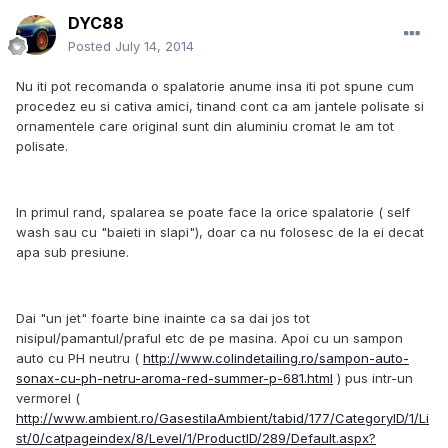
DYC88
Posted
July 14, 2014
Nu iti pot recomanda o spalatorie anume insa iti pot spune cum
procedez eu si cativa amici, tinand cont ca am jantele polisate si
ornamentele care original sunt din aluminiu cromat le am tot
polisate.
In primul rand, spalarea se poate face la orice spalatorie ( self
wash sau cu "baieti in slapi"), doar ca nu folosesc de la ei decat
apa sub presiune.
Dai "un jet" foarte bine inainte ca sa dai jos tot
nisipul/pamantul/praful etc de pe masina. Apoi cu un sampon
auto cu PH neutru (
http://www.colindetailing.ro/sampon-auto-
sonax-cu-ph-netru-aroma-red-summer-p-681.html
) pus intr-un
vermorel (
http://www.ambient.ro/GasestilaAmbient/tabid/177/CategoryID/1/Li
st/0/catpageindex/8/Level/1/ProductID/289/Default.aspx?