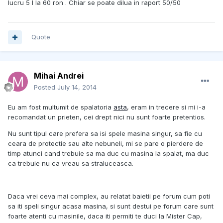
lucru 5 l la 60 ron . Chiar se poate dilua in raport 50/50
Quote
Mihai Andrei
Posted
July 14, 2014
Eu am fost multumit de spalatoria
asta
, eram in trecere si mi i-a
recomandat un prieten, cei drept nici nu sunt foarte pretentios.
Nu sunt tipul care prefera sa isi spele masina singur, sa fie cu
ceara de protectie sau alte nebuneli, mi se pare o pierdere de
timp atunci cand trebuie sa ma duc cu masina la spalat, ma duc
ca trebuie nu ca vreau sa straluceasca.
Daca vrei ceva mai complex, au relatat baietii pe forum cum poti
sa iti speli singur acasa masina, si sunt destui pe forum care sunt
foarte atenti cu masinile, daca iti permiti te duci la Mister Cap,