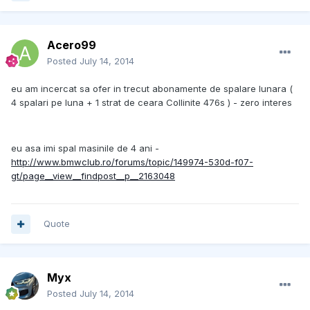
Acero99
Posted
July 14, 2014
eu am incercat sa ofer in trecut abonamente de spalare lunara (
4 spalari pe luna + 1 strat de ceara Collinite 476s ) - zero interes
eu asa imi spal masinile de 4 ani -
http://www.bmwclub.ro/forums/topic/149974-530d-f07-
gt/page__view__findpost__p__2163048
Quote
Myx
Posted
July 14, 2014