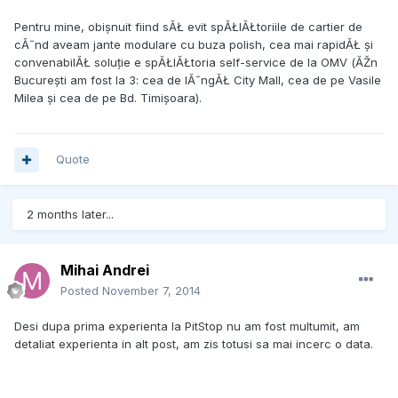
Pentru mine, obișnuit fiind sĂŁ evit spĂŁlĂŁtoriile de cartier de
cĂ˘nd aveam jante modulare cu buza polish, cea mai rapidĂŁ și
convenabilĂŁ soluție e spĂŁlĂŁtoria self-service de la OMV (ĂŽn
București am fost la 3: cea de lĂ˘ngĂŁ City Mall, cea de pe Vasile
Milea și cea de pe Bd. Timișoara).
Quote
2 months later...
Mihai Andrei
Posted
November 7, 2014
Desi dupa prima experienta la PitStop nu am fost multumit, am
detaliat experienta in alt post, am zis totusi sa mai incerc o data.