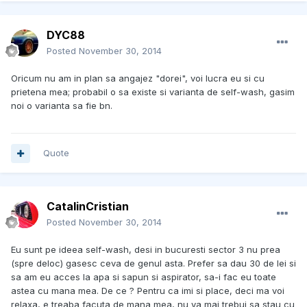
DYC88
Posted
November 30, 2014
Oricum nu am in plan sa angajez "dorei", voi lucra eu si cu
prietena mea; probabil o sa existe si varianta de self-wash, gasim
noi o varianta sa fie bn.
Quote
CatalinCristian
Posted
November 30, 2014
Eu sunt pe ideea self-wash, desi in bucuresti sector 3 nu prea
(spre deloc) gasesc ceva de genul asta. Prefer sa dau 30 de lei si
sa am eu acces la apa si sapun si aspirator, sa-i fac eu toate
astea cu mana mea. De ce ? Pentru ca imi si place, deci ma voi
relaxa, e treaba facuta de mana mea, nu va mai trebui sa stau cu