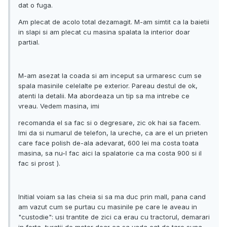
dat o fuga.
Am plecat de acolo total dezamagit. M-am simtit ca la baietii
in slapi si am plecat cu masina spalata la interior doar
partial.
M-am asezat la coada si am inceput sa urmaresc cum se
spala masinile celelalte pe exterior. Pareau destul de ok,
atenti la detalii. Ma abordeaza un tip sa ma intrebe ce
vreau. Vedem masina, imi
recomanda el sa fac si o degresare, zic ok hai sa facem.
Imi da si numarul de telefon, la ureche, ca are el un prieten
care face polish de-ala adevarat, 600 lei ma costa toata
masina, sa nu-l fac aici la spalatorie ca ma costa 900 si il
fac si prost
).
Initial voiam sa las cheia si sa ma duc prin mall, pana cand
am vazut cum se purtau cu masinile pe care le aveau in
"custodie": usi trantite de zici ca erau cu tractorul, demarari