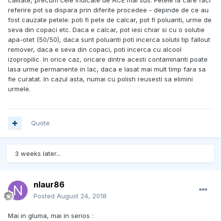
calitate, precum cele indicate de ACE mai sus. Petele la care faci
referire pot sa dispara prin diferite procedee - depinde de ce au
fost cauzate petele: poti fi pete de calcar, pot fi poluanti, urme de
seva din copaci etc. Daca e calcar, pot iesi chiar si cu o solutie
apa-otet (50/50), daca sunt poluanti poti incerca solutii tip fallout
remover, daca e seva din copaci, poti incerca cu alcool
izopropilic. In orice caz, oricare dintre acesti contaminanti poate
lasa urme permanente in lac, daca e lasat mai mult timp fara sa
fie curatat. In cazul asta, numai cu polish reusesti sa elimini
urmele.
Quote
3 weeks later...
nlaur86
Posted
August 24, 2018
Mai in gluma, mai in serios
: