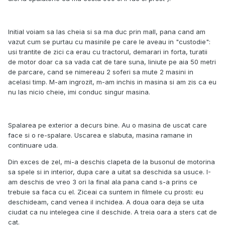
Initial voiam sa las cheia si sa ma duc prin mall, pana cand am
vazut cum se purtau cu masinile pe care le aveau in "custodie":
usi trantite de zici ca erau cu tractorul, demarari in forta, turatii
de motor doar ca sa vada cat de tare suna, liniute pe aia 50 metri
de parcare, cand se nimereau 2 soferi sa mute 2 masini in
acelasi timp. M-am ingrozit, m-am inchis in masina si am zis ca eu
nu las nicio cheie, imi conduc singur masina.
Spalarea pe exterior a decurs bine. Au o masina de uscat care
face si o re-spalare. Uscarea e slabuta, masina ramane in
continuare uda.
Din exces de zel, mi-a deschis clapeta de la busonul de motorina
sa spele si in interior, dupa care a uitat sa deschida sa usuce. I-
am deschis de vreo 3 ori la final ala pana cand s-a prins ce
trebuie sa faca cu el. Ziceai ca suntem in filmele cu prosti: eu
deschideam, cand venea il inchidea. A doua oara deja se uita
ciudat ca nu intelegea cine il deschide. A treia oara a sters cat de
cat.