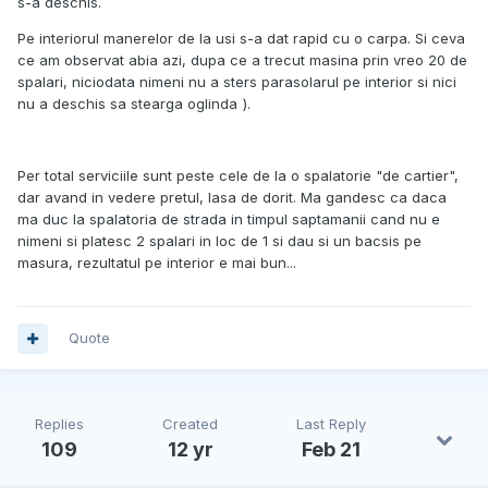
s-a deschis.
Pe interiorul manerelor de la usi s-a dat rapid cu o carpa. Si ceva
ce am observat abia azi, dupa ce a trecut masina prin vreo 20 de
spalari, niciodata nimeni nu a sters parasolarul pe interior si nici
nu a deschis sa stearga oglinda
).
Per total serviciile sunt peste cele de la o spalatorie "de cartier",
dar avand in vedere pretul, lasa de dorit. Ma gandesc ca daca
ma duc la spalatoria de strada in timpul saptamanii cand nu e
nimeni si platesc 2 spalari in loc de 1 si dau si un bacsis pe
masura, rezultatul pe interior e mai bun...
Quote
Replies
Created
Last Reply
109
12 yr
Feb 21