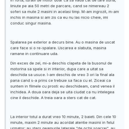
in forta, turatii de motor doar ca sa vada cat de tare suna,
liniute pe aia 50 metri de parcare, cand se nimereau 2
soferi sa mute 2 masini in acelasi timp. M-am ingrozit, m-am
inchis in masina si am zis ca eu nu las nicio cheie, imi
conduc singur masina.
Spalarea pe exterior a decurs bine. Au o masina de uscat
care face si o re-spalare. Uscarea e slabuta, masina
ramane in continuare uda.
Din exces de zel, mi-a deschis clapeta de la busonul de
motorina sa spele si in interior, dupa care a uitat sa
deschida sa usuce. I-am deschis de vreo 3 ori la final ala
pana cand s-a prins ce trebuie sa faca cu el. Ziceai ca
suntem in filmele cu prosti: eu deschideam, cand venea il
inchidea. A doua oara deja se uita ciudat ca nu intelegea
cine il deschide. A treia oara a sters cat de cat.
La interior totul a durat vreo 10 minute, 2 baieti. Din cele 10
minute, maxim 2 minute au acordat atentie masinii in felul
urmator: au sters geamurile laterale "de ochii soacrei", au