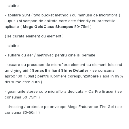
- clatire
- spalare 2BM ( two bucket method ) cu manusa de microfibra (
Lupus ) si sampon de calitate care este friendly cu protectiile
aplicate (
Megs GoldClass Shampoo
50-75ml )
( se curata element cu element )
- clatire
- suflare cu aer / metrovac pentru cine isi permite
- uscare cu prosoape de microfibra element cu element folosind
un drying aid (
Sonax Brilliant Shine Detailer
- se consuma
aprox 100-150ml ) pentru lubrifiere corespunzatoare ( apa in 99%
din surse este dura )
- geamurile sterse cu o microfibra dedicata + CarPro Eraser ( se
consuma 50-75ml )
- dressing / protectie pe anvelope Megs Endurance Tire Gel ( se
consuma 30-50ml )