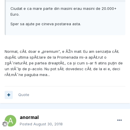
Ciudat e ca mare parte din masini erau masini de 20.000+
Euro.
Sper sa ajute pe cineva postarea asta.
Normal, cĂŁ doar e „premium”, e ĂŽn mall. Eu am senzația cĂŁ
dupĂŁ ultima spĂŁlare de la Promenada mi-a apĂŁrut o
zgĂ˘rieturĂŁ pe partea dreaptĂŁ, ca și cum s-ar fi atins puțin de
un stĂ˘lp de p-acolo. Nu pot sĂŁ dovedesc cĂŁ de la ei e, deci
rĂŁmĂ˘ne paguba mea...
Quote
anormal
Posted
August 30, 2018