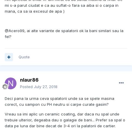
mi s-a parut ciudat e ca au suflat-o fara sa aiba si o carpa in
mana, ca sa ia excesul de apa
)
@Acero99, ai alte variante de spalatorii ok la bani similari sau la
fel?
Quote
nlaur86
Posted
July 27, 2018
Deci pana la urma ceva spalatorii unde sa se spele masina
corect, cu sampon cu PH neutru si carpe curate gasim?
Vreau sa imi aplic un ceramic coating, dar daca nu spal unde
trebuie ulterior, degeaba dau o galagie de bani... Prefer sa spal o
data pe luna dar bine decat de 3-4 ori la palatorii de cartier.