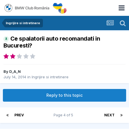
Ingrijire si intretinere
Ce spalatorii auto recomandati in
Bucuresti?
By
D_A_N
July 14, 2014
in
Ingrijire si intretinere
Reply to this topic
PREV
Page 4 of 5
NEXT