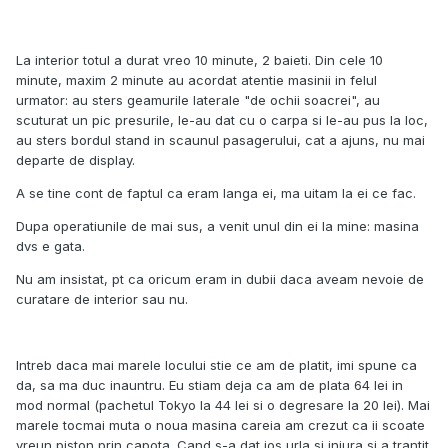
La interior totul a durat vreo 10 minute, 2 baieti. Din cele 10
minute, maxim 2 minute au acordat atentie masinii in felul
urmator: au sters geamurile laterale "de ochii soacrei", au
scuturat un pic presurile, le-au dat cu o carpa si le-au pus la loc,
au sters bordul stand in scaunul pasagerului, cat a ajuns, nu mai
departe de display.
A se tine cont de faptul ca eram langa ei, ma uitam la ei ce fac.
Dupa operatiunile de mai sus, a venit unul din ei la mine: masina
dvs e gata.
Nu am insistat, pt ca oricum eram in dubii daca aveam nevoie de
curatare de interior sau nu.
Intreb daca mai marele locului stie ce am de platit, imi spune ca
da, sa ma duc inauntru. Eu stiam deja ca am de plata 64 lei in
mod normal (pachetul Tokyo la 44 lei si o degresare la 20 lei). Mai
marele tocmai muta o noua masina careia am crezut ca ii scoate
vreun piston prin capota. Cand s-a dat jos urla si injura si a trantit