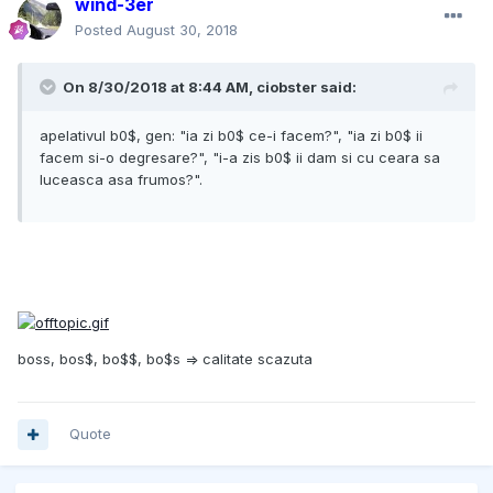
wind-3er
Posted
August 30, 2018
On 8/30/2018 at 8:44 AM, ciobster said:
apelativul b0$, gen: "ia zi b0$ ce-i facem?", "ia zi b0$ ii
facem si-o degresare?", "i-a zis b0$ ii dam si cu ceara sa
luceasca asa frumos?".
boss, bos$, bo$$, bo$s => calitate scazuta
Quote