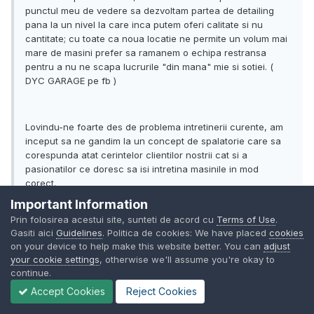
punctul meu de vedere sa dezvoltam partea de detailing
pana la un nivel la care inca putem oferi calitate si nu
cantitate; cu toate ca noua locatie ne permite un volum mai
mare de masini prefer sa ramanem o echipa restransa
pentru a nu ne scapa lucrurile "din mana" mie si sotiei. (
DYC GARAGE pe fb )
Lovindu-ne foarte des de problema intretinerii curente, am
inceput sa ne gandim la un concept de spalatorie care sa
corespunda atat cerintelor clientilor nostrii cat si a
pasionatilor ce doresc sa isi intretina masinile in mod
corect.
Important Information
As dori cateva opinii referitoare la:
Prin folosirea acestui site, sunteti de acord cu
Terms of Use
.
1. Concept de self wash cu rezervarea unei rampe complet
Gasiti aici
Guidelines
. Politica de cookies: We have placed
cookies
echipate pentru o perioada de timp / spalarea executata de
on your device to help make this website better. You can
adjust
un personal bine instruit si platit / ambele variante in funtie
your cookie settings
, otherwise we'll assume you're okay to
de necesitate dar cu costuri mai mari pentru a doua
continue.
varianta ( cu personal );
Accept Cookies
Reject Cookies
2. Zona preferata