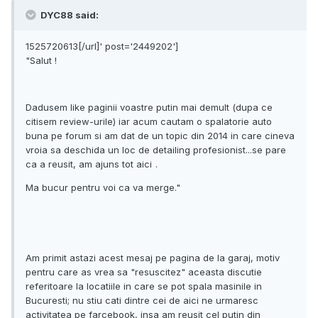
DYC88 said:
1525720613[/url]' post='2449202']
"Salut !
Dadusem like paginii voastre putin mai demult (dupa ce
citisem review-urile) iar acum cautam o spalatorie auto
buna pe forum si am dat de un topic din 2014 in care cineva
vroia sa deschida un loc de detailing profesionist...se pare
ca a reusit, am ajuns tot aici
.
Ma bucur pentru voi ca va merge."
Am primit astazi acest mesaj pe pagina de la garaj, motiv
pentru care as vrea sa "resuscitez" aceasta discutie
referitoare la locatiile in care se pot spala masinile in
Bucuresti; nu stiu cati dintre cei de aici ne urmaresc
activitatea pe farcebook, insa am reusit cel putin din