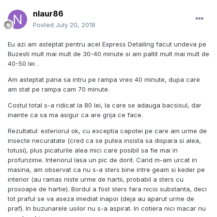
nlaur86
Posted
July 20, 2018
Eu azi am asteptat pentru acel Express Detailing facut undeva pe
Buzesti mult mai mult de 30-40 minute si am paltit mult mai mult de
40-50 lei
.
Am asteptat pana sa intru pe rampa vreo 40 minute, dupa care
am stat pe rampa cam 70 minute.
Costul total s-a ridicat la 80 lei, la care se adauga bacsisul, dar
inainte ca sa ma asigur ca are grija ce face.
Rezultatul: exteriorul ok, cu exceptia capotei pe care am urme de
insecte necuratate (cred ca se putea insista sa dispara si alea,
totusi), plus picaturile alea mici care posibil sa fie mai in
profunzime. Interiorul lasa un pic de dorit. Cand m-am urcat in
masina, am observat ca nu s-a sters bine intre geam si keder pe
interior (au ramas niste urme de hartii, probabil a sters cu
prosoape de hartie). Bordul a fost sters fara nicio substanta, deci
tot praful se va aseza imediat inapoi (deja au aparut urme de
praf). In buzunarele usilor nu s-a aspirat. In cotiera nici macar nu