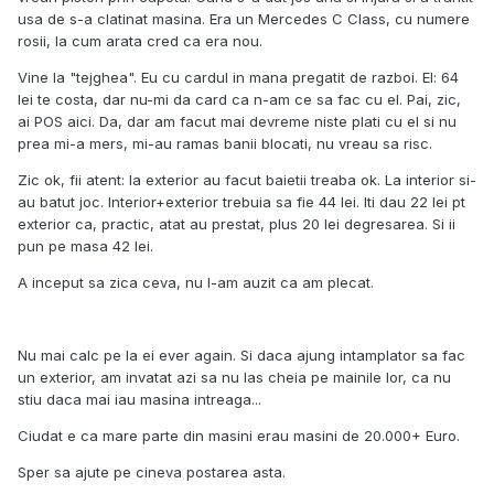
usa de s-a clatinat masina. Era un Mercedes C Class, cu numere
rosii, la cum arata cred ca era nou.
Vine la "tejghea". Eu cu cardul in mana pregatit de razboi. El: 64
lei te costa, dar nu-mi da card ca n-am ce sa fac cu el. Pai, zic,
ai POS aici. Da, dar am facut mai devreme niste plati cu el si nu
prea mi-a mers, mi-au ramas banii blocati, nu vreau sa risc.
Zic ok, fii atent: la exterior au facut baietii treaba ok. La interior si-
au batut joc. Interior+exterior trebuia sa fie 44 lei. Iti dau 22 lei pt
exterior ca, practic, atat au prestat, plus 20 lei degresarea. Si ii
pun pe masa 42 lei.
A inceput sa zica ceva, nu l-am auzit ca am plecat.
Nu mai calc pe la ei ever again. Si daca ajung intamplator sa fac
un exterior, am invatat azi sa nu las cheia pe mainile lor, ca nu
stiu daca mai iau masina intreaga...
Ciudat e ca mare parte din masini erau masini de 20.000+ Euro.
Sper sa ajute pe cineva postarea asta.