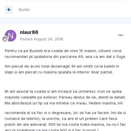
Quote
nlaur86
Posted
August 24, 2018
Pentru ca pe Buzesti era coada de vreo 10 masini, citisem ceva
recomandari pt spalatoria din parcarea Afi, asa ca am dat o fuga.
Am plecat de acolo total dezamagit. M-am simtit ca la baietii in
slapi si am plecat cu masina spalata la interior doar partial.
M-am asezat la coada si am inceput sa urmaresc cum se spala
masinile celelalte pe exterior. Pareau destul de ok, atenti la detalii.
Ma abordeaza un tip sa ma intrebe ce vreau. Vedem masina, imi
recomanda el sa fac si o degresare, zic ok hai sa facem. Imi da si
numarul de telefon, la ureche, ca are el un prieten care face
polish de-ala adevarat, 600 lei ma costa toata masina, sa nu-l fac
aici la spalatorie ca ma costa 900 si il fac si prost
).