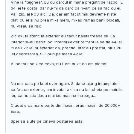
Vine la "tejghea". Eu cu cardul in mana pregatit de razboi. El:
64 lei te costa, dar nu-mi da card ca n-am ce sa fac cu el.
Pai, zic, ai POS aici. Da, dar am facut mai devreme niste
plati cu el si nu prea mi-a mers, mi-au ramas banii blocati,
nu vreau sa risc.
Zic ok, fii atent: la exterior au facut baietii treaba ok. La
interior si-au batut joc. Interior+exterior trebuia sa fie 44 lei.
Iti dau 22 lei pt exterior ca, practic, atat au prestat, plus 20
lei degresarea. Si ii pun pe masa 42 lei.
A inceput sa zica ceva, nu l-am auzit ca am plecat.
Nu mai calc pe la ei ever again. Si daca ajung intamplator
sa fac un exterior, am invatat azi sa nu las cheia pe mainile
lor, ca nu stiu daca mai iau masina intreaga...
Ciudat e ca mare parte din masini erau masini de 20.000+
Euro.
Sper sa ajute pe cineva postarea asta.