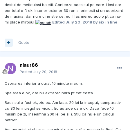
destul de meticulosi baietii. Conteaza bacsisul pe care-l lasi dar
per total e ft ok. Interior exterior 30 ron si primesti si un odorizant
de masina, dar nu e cine stie ce, eu il las mereu acolo pt ca nu-
mi place mirosul
Edited
July 20, 2018
by six in line
Quote
nlaur86
Posted
July 20, 2018
Ozonarea interior a durat 10 minute maxim.
Spalarea e ok, dar nu extraordinara pt cat costa.
Bacsisul a fost ok, zic eu. Am lasat 20 lei la inceput, comparativ
cu 80 lei intregul serviciu... Eu as zice ca e ok. Daca face 10
masini pe zi, inseamna 200 lei pe zi
). Stiu ca nu e un calcul
potrivit
.
Am apreciat si chiar m-am mirat ca au suflat masina la final. Ce