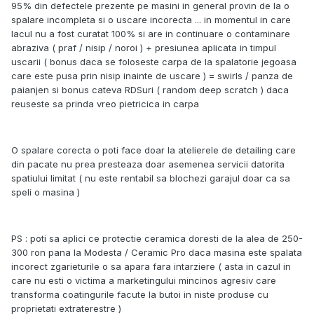
95% din defectele prezente pe masini in general provin de la o
spalare incompleta si o uscare incorecta ... in momentul in care
lacul nu a fost curatat 100% si are in continuare o contaminare
abraziva ( praf / nisip / noroi ) + presiunea aplicata in timpul
uscarii ( bonus daca se foloseste carpa de la spalatorie jegoasa
care este pusa prin nisip inainte de uscare ) = swirls / panza de
paianjen si bonus cateva RDSuri ( random deep scratch ) daca
reuseste sa prinda vreo pietricica in carpa
O spalare corecta o poti face doar la atelierele de detailing care
din pacate nu prea presteaza doar asemenea servicii datorita
spatiului limitat ( nu este rentabil sa blochezi garajul doar ca sa
speli o masina )
PS : poti sa aplici ce protectie ceramica doresti de la alea de 250-
300 ron pana la Modesta / Ceramic Pro daca masina este spalata
incorect zgarieturile o sa apara fara intarziere ( asta in cazul in
care nu esti o victima a marketingului mincinos agresiv care
transforma coatingurile facute la butoi in niste produse cu
proprietati extraterestre )