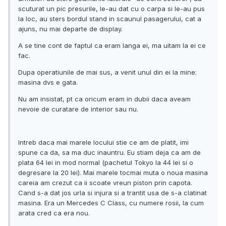
scuturat un pic presurile, le-au dat cu o carpa si le-au pus
la loc, au sters bordul stand in scaunul pasagerului, cat a
ajuns, nu mai departe de display.
A se tine cont de faptul ca eram langa ei, ma uitam la ei ce
fac.
Dupa operatiunile de mai sus, a venit unul din ei la mine:
masina dvs e gata.
Nu am insistat, pt ca oricum eram in dubii daca aveam
nevoie de curatare de interior sau nu.
Intreb daca mai marele locului stie ce am de platit, imi
spune ca da, sa ma duc inauntru. Eu stiam deja ca am de
plata 64 lei in mod normal (pachetul Tokyo la 44 lei si o
degresare la 20 lei). Mai marele tocmai muta o noua masina
careia am crezut ca ii scoate vreun piston prin capota.
Cand s-a dat jos urla si injura si a trantit usa de s-a clatinat
masina. Era un Mercedes C Class, cu numere rosii, la cum
arata cred ca era nou.