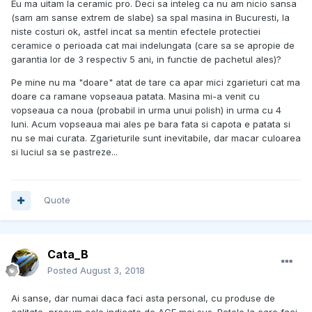
Eu ma uitam la ceramic pro. Deci sa inteleg ca nu am nicio sansa
(sam am sanse extrem de slabe) sa spal masina in Bucuresti, la
niste costuri ok, astfel incat sa mentin efectele protectiei
ceramice o perioada cat mai indelungata (care sa se apropie de
garantia lor de 3 respectiv 5 ani, in functie de pachetul ales)?
Pe mine nu ma "doare" atat de tare ca apar mici zgarieturi cat ma
doare ca ramane vopseaua patata. Masina mi-a venit cu
vopseaua ca noua (probabil in urma unui polish) in urma cu 4
luni. Acum vopseaua mai ales pe bara fata si capota e patata si
nu se mai curata. Zgarieturile sunt inevitabile, dar macar culoarea
si luciul sa se pastreze...
Quote
Cata_B
Posted
August 3, 2018
Ai sanse, dar numai daca faci asta personal, cu produse de