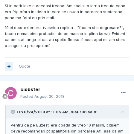
Si in park lake e aceeasi treaba. Am spalat-o iarna trecuta cand
era frig afara in ideea in care se usuca in parcarea subterana
pana ma fatai eu prin mall.
19lei doar exteriorul (vesnica replica - "facem si o degresare?",
facea numai bine protectiei de pe masina in plina iarna). Evident
ca am stat langa ei cat au spoito fleosc-fleosc apoi mi-am sters-
o singur cu prosopul mf.
Quote
ciobster
Posted
August 30, 2018
On 8/24/2018 at 11:05 AM, nlaur86 said:
Pentru ca pe Buzesti era coada de vreo 10 masini, citisem
ceva recomandari pt spalatoria din parcarea Afi, asa ca am