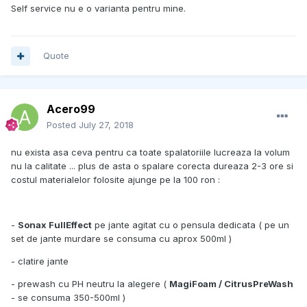
Self service nu e o varianta pentru mine.
Quote
Acero99
Posted
July 27, 2018
nu exista asa ceva pentru ca toate spalatoriile lucreaza la volum
nu la calitate ... plus de asta o spalare corecta dureaza 2-3 ore si
costul materialelor folosite ajunge pe la 100 ron :
-
Sonax FullEffect
pe jante agitat cu o pensula dedicata ( pe un
set de jante murdare se consuma cu aprox 500ml )
- clatire jante
- prewash cu PH neutru la alegere (
MagiFoam / CitrusPreWash
- se consuma 350-500ml )