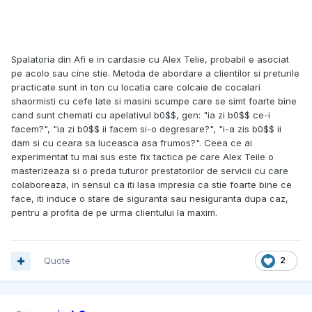
Spalatoria din Afi e in cardasie cu Alex Telie, probabil e asociat
pe acolo sau cine stie. Metoda de abordare a clientilor si preturile
practicate sunt in ton cu locatia care colcaie de cocalari
shaormisti cu cefe late si masini scumpe care se simt foarte bine
cand sunt chemati cu apelativul b0$$, gen: "ia zi b0$$ ce-i
facem?", "ia zi b0$$ ii facem si-o degresare?", "i-a zis b0$$ ii
dam si cu ceara sa luceasca asa frumos?". Ceea ce ai
experimentat tu mai sus este fix tactica pe care Alex Teile o
masterizeaza si o preda tuturor prestatorilor de servicii cu care
colaboreaza, in sensul ca iti lasa impresia ca stie foarte bine ce
face, iti induce o stare de siguranta sau nesiguranta dupa caz,
pentru a profita de pe urma clientului la maxim.
Quote
2