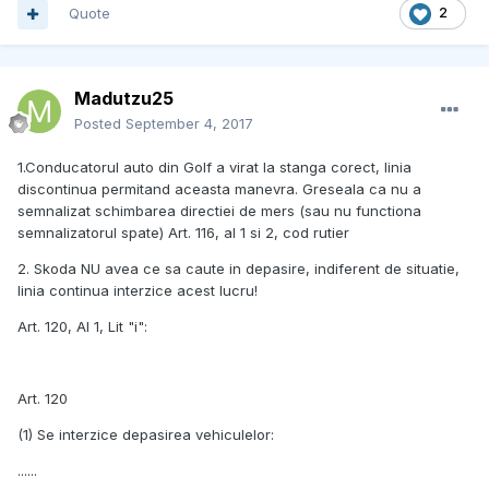
Quote
2
Madutzu25
Posted
September 4, 2017
1.Conducatorul auto din Golf a virat la stanga corect, linia
discontinua permitand aceasta manevra. Greseala ca nu a
semnalizat schimbarea directiei de mers (sau nu functiona
semnalizatorul spate) Art. 116, al 1 si 2, cod rutier
2. Skoda NU avea ce sa caute in depasire, indiferent de situatie,
linia continua interzice acest lucru!
Art. 120, Al 1, Lit "i":
Art. 120
(1) Se interzice depasirea vehiculelor:
......