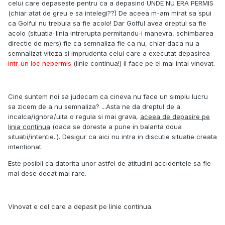
celui care depaseste pentru ca a depasind UNDE NU ERA PERMIS
(chiar atat de greu e sa intelegi??) De aceea m-am mirat sa spui
ca Golful nu trebuia sa fie acolo! Dar Golful avea dreptul sa fie
acolo (situatia-linia intrerupta permitandu-i manevra, schimbarea
directie de mers) fie ca semnaliza fie ca nu, chiar daca nu a
semnalizat viteza si imprudenta celui care a executat depasirea
intr-un loc nepermis
(linie continua!) il face pe el mai intai vinovat.
Cine suntem noi sa judecam ca cineva nu face un simplu lucru
sa zicem de a nu semnaliza? ...Asta ne da dreptul de a
incalca/ignora/uita o regula si mai grava,
aceea de depasire pe
linia continua
(daca se doreste a pune in balanta doua
situatii/intentie..). Desigur ca aici nu intra in discutie situatie creata
intentionat.
Este posibil ca datorita unor astfel de atitudini accidentele sa fie
mai dese decat mai rare.
Vinovat e cel care a depasit pe linie continua.