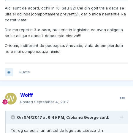
Aici sunt de acord, ochii in 16! Sau 32! Cel din golf traia daca se
uita si oglinda(comportament preventiv), dar o mica neatentie l-a
costat viata!
Dar ma repet a 3-a oara, nu scrie in legislatie ca avea obligatia
sa se asigure daca il depaseste cineva!!!
Oricum, indiferent de pedeapsa/vinovatie, viata de om pierduta
nu o mai compenseaza nimic!
Quote
Wolff
Posted
September 4, 2017
On 9/4/2017 at 6:49 PM, Ciobanu George said:
Te rog sa pui si un articol de lege sau citeaza din