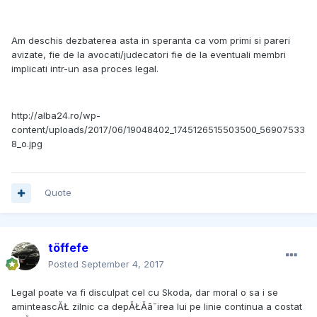
Am deschis dezbaterea asta in speranta ca vom primi si pareri
avizate, fie de la avocati/judecatori fie de la eventuali membri
implicati intr-un asa proces legal.
http://alba24.ro/wp-
content/uploads/2017/06/19048402_1745126515503500_56907533
8_o.jpg
Quote
töffefe
Posted
September 4, 2017
Legal poate va fi disculpat cel cu Skoda, dar moral o sa i se
aminteascĂŁ zilnic ca depĂŁĂâ˘irea lui pe linie continua a costat