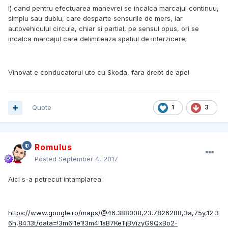
i) cand pentru efectuarea manevrei se incalca marcajul continuu,
simplu sau dublu, care desparte sensurile de mers, iar
autovehiculul circula, chiar si partial, pe sensul opus, ori se
incalca marcajul care delimiteaza spatiul de interzicere;
Vinovat e conducatorul uto cu Skoda, fara drept de apel
Quote
1
3
Romulus
Posted
September 4, 2017
Aici s-a petrecut intamplarea:
https://www.google.ro/maps/@46.388008,23.7826288,3a,75y,12.3
6h,84.13t/data=!3m6!1e1!3m4!1sB7KeTjBVizyG9QxBo2-