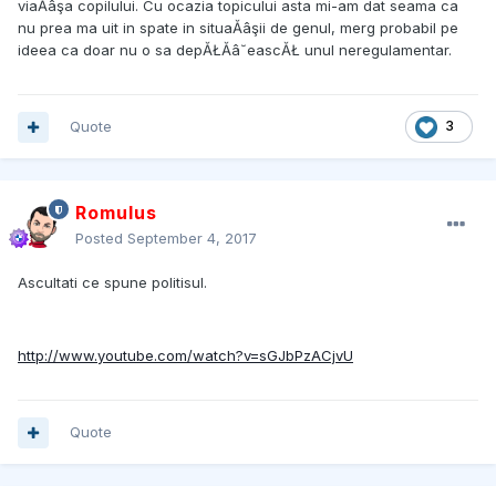
viaĂâşa copilului. Cu ocazia topicului asta mi-am dat seama ca
nu prea ma uit in spate in situaĂâşii de genul, merg probabil pe
ideea ca doar nu o sa depĂŁĂâ˘eascĂŁ unul neregulamentar.
Quote
3
Romulus
Posted
September 4, 2017
Ascultati ce spune politisul.
http://www.youtube.com/watch?v=sGJbPzACjvU
Quote