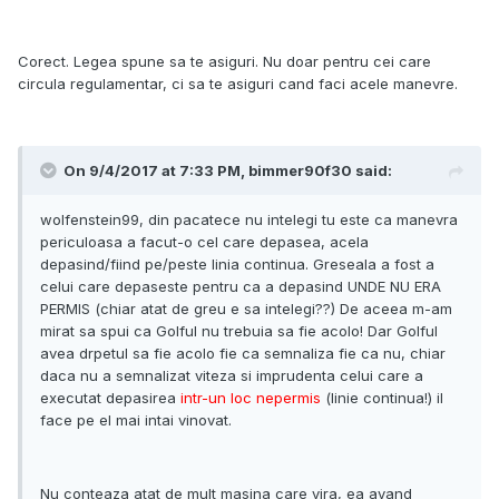
Corect. Legea spune sa te asiguri. Nu doar pentru cei care
circula regulamentar, ci sa te asiguri cand faci acele manevre.
On 9/4/2017 at 7:33 PM, bimmer90f30 said:
wolfenstein99, din pacatece nu intelegi tu este ca manevra
periculoasa a facut-o cel care depasea, acela
depasind/fiind pe/peste linia continua. Greseala a fost a
celui care depaseste pentru ca a depasind UNDE NU ERA
PERMIS (chiar atat de greu e sa intelegi??) De aceea m-am
mirat sa spui ca Golful nu trebuia sa fie acolo! Dar Golful
avea drpetul sa fie acolo fie ca semnaliza fie ca nu, chiar
daca nu a semnalizat viteza si imprudenta celui care a
executat depasirea
intr-un loc nepermis
(linie continua!) il
face pe el mai intai vinovat.
Nu conteaza atat de mult masina care vira, ea avand