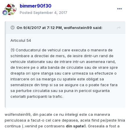
bimmer90f30
Posted
September 4, 2017
On 9/4/2017 at 7:12 PM, wolfenstein99 said:
Articolul 54
(1) Conducatorul de vehicul care executa o manevra de
schimbare a directiei de mers, de iesire dintr-un rand de
vehicule stationate sau de intrare intr-un asemenea rand,
de trecere pe o alta banda de circulatie sau de virare spre
dreapta ori spre stanga sau care urmeaza sa efectueze o
intoarcere ori sa mearga cu spatele este obligat sa
semnalizeze din timp si sa se asigure ca o poate face fara
sa perturbe circulatia sau sa puna in pericol siguranta
celorlalti participanti la trafic.
wolfenstein99, din pacate ce nu intelegi este ca manevra
periculoasa a facut-o cel care depasea, acela fiind pe/peste linia
continua (..venind pe contrasens
din spate
!). Greseala a fost a