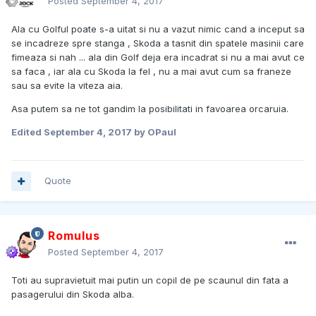
Posted
September 4, 2017
Ala cu Golful poate s-a uitat si nu a vazut nimic cand a inceput sa
se incadreze spre stanga , Skoda a tasnit din spatele masinii care
fimeaza si nah ... ala din Golf deja era incadrat si nu a mai avut ce
sa faca , iar ala cu Skoda la fel , nu a mai avut cum sa franeze
sau sa evite la viteza aia.
Asa putem sa ne tot gandim la posibilitati in favoarea orcaruia.
Edited
September 4, 2017
by OPaul
Quote
Romulus
Posted
September 4, 2017
Toti au supravietuit mai putin un copil de pe scaunul din fata a
pasagerului din Skoda alba.