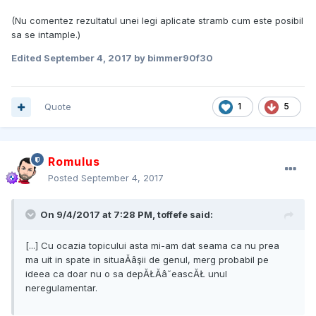
(Nu comentez rezultatul unei legi aplicate stramb cum este posibil
sa se intample.)
Edited
September 4, 2017
by bimmer90f30
Quote
1
5
Romulus
Posted
September 4, 2017
On 9/4/2017 at 7:28 PM, toffefe said:
[...] Cu ocazia topicului asta mi-am dat seama ca nu prea
ma uit in spate in situaĂâşii de genul, merg probabil pe
ideea ca doar nu o sa depĂŁĂâ˘eascĂŁ unul
neregulamentar.