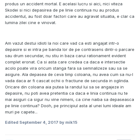
produs un accident mortal. E acelasi lucru si aici, nici viteza
Skodei si nici depasirea de pe linie continua nu au produs
accidentul, au fost doar factori care au agravat situatia, e clar ca
lumina zilei cine e vinovat.
Am vazut destui idioti la noi care vad ca esti angajat intr-o
depasire si ei intra pe banda lor de pe contrasens dintr-o parcare
sau drum secundar, nu stiu in baza carui rationament evident
complet eronat. Ca si asta care credea ca daca e intersectie
acolo poate vira oricum stanga fara sa semnalizeze sau sa se
asigure. Ala depasea de ceva timp coloana, nu avea cum sa nu-l
vada daca ar fi cascat ochii o fractiune de secunda in oglinda.
Oricare din coloana aia putea la randul lui sa se angajeze in
depasire, nu poti avea pretentia ca daca e linia continua nu te
mai asiguri ca sigur nu vine nimeni, ca cine naiba sa depaseasca
pe linie continua? Dooh, pe principiul asta al unei lumi ideale am
muri pe capete...
Edited
September 4, 2017
by mik15