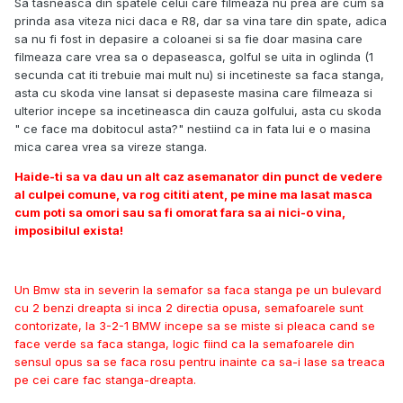
Sa tasneasca din spatele celui care filmeaza nu prea are cum sa
prinda asa viteza nici daca e R8, dar sa vina tare din spate, adica
sa nu fi fost in depasire a coloanei si sa fie doar masina care
filmeaza care vrea sa o depaseasca, golful se uita in oglinda (1
secunda cat iti trebuie mai mult nu) si incetineste sa faca stanga,
asta cu skoda vine lansat si depaseste masina care filmeaza si
ulterior incepe sa incetineasca din cauza golfului, asta cu skoda
" ce face ma dobitocul asta?" nestiind ca in fata lui e o masina
mica carea vrea sa vireze stanga.
Haide-ti sa va dau un alt caz asemanator din punct de vedere
al culpei comune, va rog cititi atent, pe mine ma lasat masca
cum poti sa omori sau sa fi omorat fara sa ai nici-o vina,
imposibilul exista!
Un Bmw sta in severin la semafor sa faca stanga pe un bulevard
cu 2 benzi dreapta si inca 2 directia opusa, semafoarele sunt
contorizate, la 3-2-1 BMW incepe sa se miste si pleaca cand se
face verde sa faca stanga, logic fiind ca la semafoarele din
sensul opus sa se faca rosu pentru inainte ca sa-i lase sa treaca
pe cei care fac stanga-dreapta.