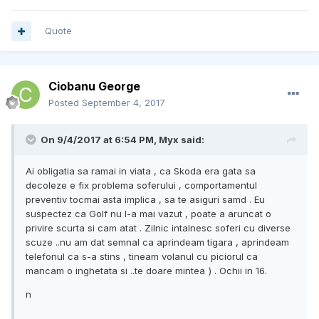
Quote
Ciobanu George
Posted
September 4, 2017
On 9/4/2017 at 6:54 PM, Myx said:
Ai obligatia sa ramai in viata , ca Skoda era gata sa
decoleze e fix problema soferului , comportamentul
preventiv tocmai asta implica , sa te asiguri samd . Eu
suspectez ca Golf nu l-a mai vazut , poate a aruncat o
privire scurta si cam atat . Zilnic intalnesc soferi cu diverse
scuze ..nu am dat semnal ca aprindeam tigara , aprindeam
telefonul ca s-a stins , tineam volanul cu piciorul ca
mancam o inghetata si ..te doare mintea
) . Ochii in 16.
n