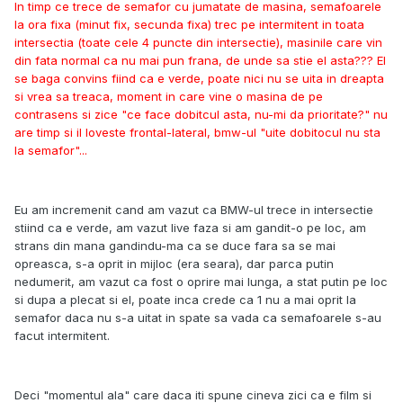
In timp ce trece de semafor cu jumatate de masina, semafoarele
la ora fixa (minut fix, secunda fixa) trec pe intermitent in toata
intersectia (toate cele 4 puncte din intersectie), masinile care vin
din fata normal ca nu mai pun frana, de unde sa stie el asta??? El
se baga convins fiind ca e verde, poate nici nu se uita in dreapta
si vrea sa treaca, moment in care vine o masina de pe
contrasens si zice "ce face dobitcul asta, nu-mi da prioritate?" nu
are timp si il loveste frontal-lateral, bmw-ul "uite dobitocul nu sta
la semafor"...
Eu am incremenit cand am vazut ca BMW-ul trece in intersectie
stiind ca e verde, am vazut live faza si am gandit-o pe loc, am
strans din mana gandindu-ma ca se duce fara sa se mai
opreasca, s-a oprit in mijloc (era seara), dar parca putin
nedumerit, am vazut ca fost o oprire mai lunga, a stat putin pe loc
si dupa a plecat si el, poate inca crede ca 1 nu a mai oprit la
semafor daca nu s-a uitat in spate sa vada ca semafoarele s-au
facut intermitent.
Deci "momentul ala" care daca iti spune cineva zici ca e film si