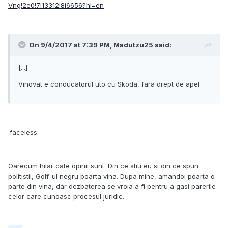
Vng!2e0!7i13312!8i6656?hl=en
On 9/4/2017 at 7:39 PM, Madutzu25 said:
[...]
Vinovat e conducatorul uto cu Skoda, fara drept de apel
:faceless:
Oarecum hilar cate opinii sunt. Din ce stiu eu si din ce spun
politistii, Golf-ul negru poarta vina. Dupa mine, amandoi poarta o
parte din vina, dar dezbaterea se vroia a fi pentru a gasi parerile
celor care cunoasc procesul juridic.