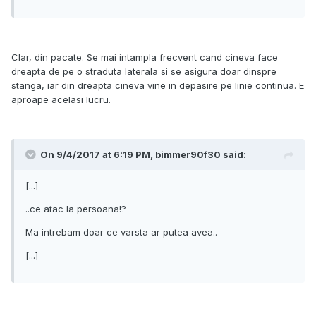
Clar, din pacate. Se mai intampla frecvent cand cineva face
dreapta de pe o straduta laterala si se asigura doar dinspre
stanga, iar din dreapta cineva vine in depasire pe linie continua. E
aproape acelasi lucru.
On 9/4/2017 at 6:19 PM, bimmer90f30 said:
[...]
..ce atac la persoana!?
Ma intrebam doar ce varsta ar putea avea..
[...]