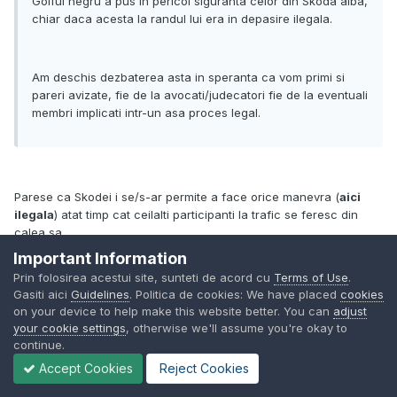
Golful negru a pus in pericol siguranta celor din Skoda alba,
chiar daca acesta la randul lui era in depasire ilegala.
Am deschis dezbaterea asta in speranta ca vom primi si
pareri avizate, fie de la avocati/judecatori fie de la eventuali
membri implicati intr-un asa proces legal.
Parese ca Skodei i se/s-ar permite a face orice manevra (
aici
ilegala
) atat timp cat ceilalti participanti la trafic se feresc din
calea sa.
Important Information
Prin folosirea acestui site, sunteti de acord cu
Terms of Use
.
..De ce nu ar fi catalogat drept iresponsabil si ca atare imputabil
Gasiti aici
Guidelines
. Politica de cookies: We have placed
cookies
gestul de a depasi pe linie continua?
on your device to help make this website better. You can
adjust
your cookie settings
, otherwise we'll assume you're okay to
continue.
Sa speram ca vor veni si avocati/judecatori echilibrati sa
Accept Cookies
Reject Cookies
analizeze situatia echitabil!