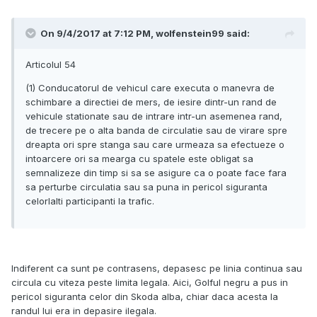
On 9/4/2017 at 7:12 PM, wolfenstein99 said:
Articolul 54
(1) Conducatorul de vehicul care executa o manevra de
schimbare a directiei de mers, de iesire dintr-un rand de
vehicule stationate sau de intrare intr-un asemenea rand,
de trecere pe o alta banda de circulatie sau de virare spre
dreapta ori spre stanga sau care urmeaza sa efectueze o
intoarcere ori sa mearga cu spatele este obligat sa
semnalizeze din timp si sa se asigure ca o poate face fara
sa perturbe circulatia sau sa puna in pericol siguranta
celorlalti participanti la trafic.
Indiferent ca sunt pe contrasens, depasesc pe linia continua sau
circula cu viteza peste limita legala. Aici, Golful negru a pus in
pericol siguranta celor din Skoda alba, chiar daca acesta la
randul lui era in depasire ilegala.