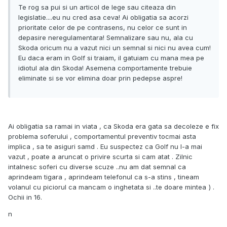
Te rog sa pui si un articol de lege sau citeaza din
legislatie....eu nu cred asa ceva! Ai obligatia sa acorzi
prioritate celor de pe contrasens, nu celor ce sunt in
depasire neregulamentara! Semnalizare sau nu, ala cu
Skoda oricum nu a vazut nici un semnal si nici nu avea cum!
Eu daca eram in Golf si traiam, il gatuiam cu mana mea pe
idiotul ala din Skoda! Asemena comportamente trebuie
eliminate si se vor elimina doar prin pedepse aspre!
Ai obligatia sa ramai in viata , ca Skoda era gata sa decoleze e fix
problema soferului , comportamentul preventiv tocmai asta
implica , sa te asiguri samd . Eu suspectez ca Golf nu l-a mai
vazut , poate a aruncat o privire scurta si cam atat . Zilnic
intalnesc soferi cu diverse scuze ..nu am dat semnal ca
aprindeam tigara , aprindeam telefonul ca s-a stins , tineam
volanul cu piciorul ca mancam o inghetata si ..te doare mintea
) .
Ochii in 16.
n