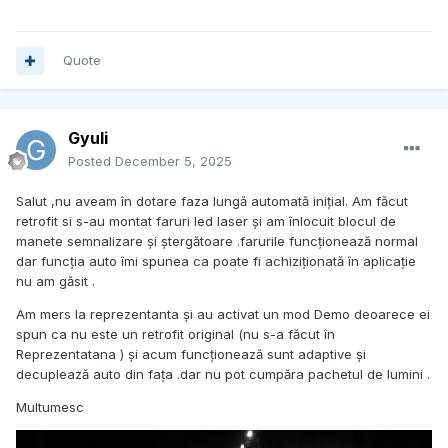
Quote
Gyuli
Posted
December 5, 2025
Salut ,nu aveam în dotare faza lungă automată inițial. Am făcut
retrofit si s-au montat faruri led laser și am înlocuit blocul de
manete semnalizare și ștergătoare .farurile funcționează normal
dar funcția auto îmi spunea ca poate fi achiziționată în aplicație
nu am găsit .
Am mers la reprezentanta și au activat un mod Demo deoarece ei
spun ca nu este un retrofit original (nu s-a făcut în
Reprezentatana ) și acum funcționează sunt adaptive și
decuplează auto din fața .dar nu pot cumpăra pachetul de lumini .
Multumesc