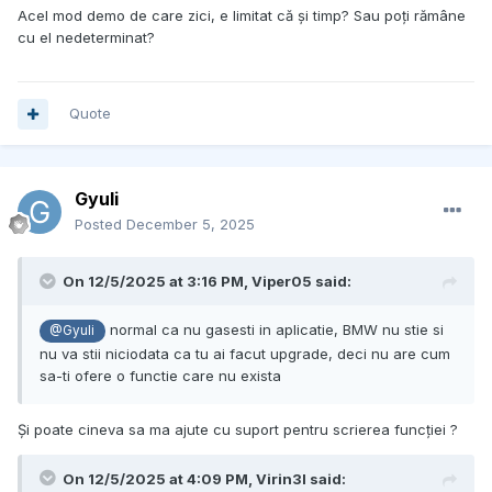
Acel mod demo de care zici, e limitat că și timp? Sau poți rămâne
cu el nedeterminat?
Quote
Gyuli
Posted
December 5, 2025
On 12/5/2025 at 3:16 PM,
Viper05
said:
normal ca nu gasesti in aplicatie, BMW nu stie si
@Gyuli
nu va stii niciodata ca tu ai facut upgrade, deci nu are cum
sa-ti ofere o functie care nu exista
Și poate cineva sa ma ajute cu suport pentru scrierea funcției ?
On 12/5/2025 at 4:09 PM,
Virin3l
said: