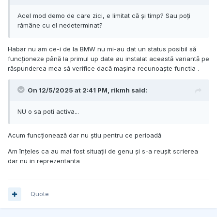
Acel mod demo de care zici, e limitat că și timp? Sau poți
rămâne cu el nedeterminat?
Habar nu am ce-i de la BMW nu mi-au dat un status posibil să
funcționeze până la primul up date au instalat această variantă pe
răspunderea mea să verifice dacă mașina recunoaște functia .
On 12/5/2025 at 2:41 PM,
rikmh
said:
NU o sa poti activa...
Acum funcționează dar nu știu pentru ce perioadă
Am înțeles ca au mai fost situații de genu și s-a reușit scrierea
dar nu in reprezentanta
Quote