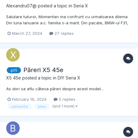
Alexandru07@
posted a topic in
Seria X
Salutare tuturor, Momentan ma confrunt cu urmatoarea dilema.
Din luna Ianuarie a.c. familia s-a marit. Din pacate, BMW-ul F31,
2.0d nu mai este de ajuns in ceea ce priveste spatiul pentru
March 27, 2024
27 replies
calatorii cu toata familia (2 adulti si 3 copii), si de aceea am
ajuns in momentul in care trebuie sa...
Păreri X5 45e
g05
X5 45e
posted a topic in
DIY Seria X
As dori sa aflu câteva păreri despre acest model...
February 19, 2024
5 replies
(and 1 more)
xdrive45e
phev