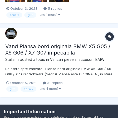
October 3, 2023
5 replies
(and 1 more)
seria x
g05
Vand Plansa bord originala BMW X5 G05 /
X6 G06 / X7 G07 impecabila
Stefann
posted a topic in
Vanzari piese si accesorii BMW
Se ofera spre vanzare : Plansa bord originala BMW X5 G05 / X6
G06 / X7 G07 Schwarz (Negru). Plansa este ORIGINALA , in stare
excelenta , nu este reconditionata. Plansa este completa , cu
October 5, 2021
31 replies
plastice/prinderi/torpedou/clipsuri. Cod OE : 51459471871. Se
(and 4 more)
g05
seria x
ofera factura. Pret : 2499 LEI. Contact...
Important Information
Contact Us
Cookies
Prin folosirea acestui site, sunteti de acord cu
Terms of Use
.