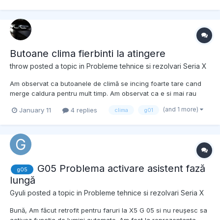
Butoane clima fierbinti la atingere
throw
posted a topic in
Probleme tehnice si rezolvari Seria X
Am observat ca butoanele de climă se incing foarte tare cand
merge caldura pentru mult timp. Am observat ca e si mai rau
cand inchizi ventilatia spate de la rotită (ramane pornita).
(and 1 more)
January 11
4 replies
clima
g01
Aparent e ceva comun la G uri dar cat de comun e totusi? Nu
stiu daca e chiar o problemă de garantie sau de proie...
G05 Problema activare asistent fază
g05
lungă
Gyuli
posted a topic in
Probleme tehnice si rezolvari Seria X
Bună, Am făcut retrofit pentru faruri la X5 G 05 si nu reușesc sa