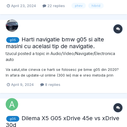
pornit, pentru ca sa ziceam, opresc sa platesc parcarea sau
April 23, 2024
22 replies
phev
hibrid
intru pana la un magazin si raman persoane in masina cu aerul
pornit! Multumesc!
Harti navigatie bmw g05 si alte
g05
masini cu acelasi tip de navigatie.
tzucul
posted a topic in
Audio/Video/Navigatie/Electronica
auto
Va salut,stie cineva ce harti se folosesc pe bmw g05 din 2020?
In afara de update-ul online (300 lei) mai e vreo metoda prin
care se pot updata hartile?La G05 exista mai multe tipuri de
April 9, 2024
8 replies
navigatie?
Dilema X5 G05 xDrive 45e vs xDrive
g05
30d