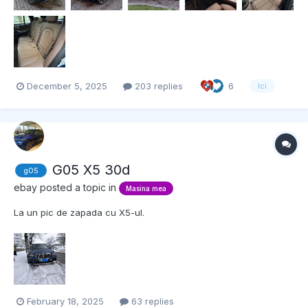
December 5, 2025
203 replies
6
lci
G05 X5 30d
g05
ebay
posted a topic in
Masina mea
La un pic de zapada cu X5-ul.
February 18, 2025
63 replies