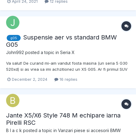
April 24, 2021
12 replies
Atasari: Sent from my iPhone using Tapatalk
Suspensie aer vs standard BMW
g05
G05
John992
posted a topic in
Seria X
Va salut! De curand mi-am vandut fosta masina (un seria 5 G30
520xd) si as vrea sa imi achzitionez un X5 G05. Ar fi primul SUV
pentru mine si vin aici cu intrebarea daca suspensia standard
December 2, 2024
16 replies
este atat de slaba in comparatie cu cea pe aer !? Cunoscutii mei
spun toti ca ar trebui sa iau o...
Jante X5/X6 Style 748 M echipare iarna
Pirelli RSC
B l a c k
posted a topic in
Vanzari piese si accesorii BMW