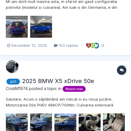
Mi-am dorit mult masina asta, in sfarsit am gasit configuratia
potrivita (modelul si culoarea). Am luat-o din Germania, e din
2024 si are 10500 km. Cam asa arata optiunile: DOTARE
EXTERIOARĂ Jante M din aliaj uşor Y-spoke de 21”, tip 741 M,
bicolore, c...
December 12, 2025
153 replies
11
2025 BMW X5 xDrive 50e
g05
CristiM1974
posted a topic in
Masina mea
Salutare, Acum o săptămână am ridicat si eu noua jucărie.
Motorizarea 50e PHEV 489CP/700Nm. Culoarea exterioară
Tanzanite Blue si interioară Merino Coffee. Are cam toate
opțiunile cu excepția audio B&W și al pachetului cu suport
pahare încălzit/răcit. Autonomia electrică se...