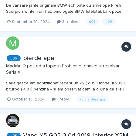
De vanzare jante originale BMW echipate cu anvelope Pirelli
Scorpion winter run flat, omologate BMW (steluta). Link poze:
https://imgur.com/a/Nzp0Ewd 275/45 R20 110 V M+S DOT
September 19, 2024
3 replies
g05
g06
saptamana 35 2021 Rulate foarte putin Tinute in depozit in
extrasezon Pret 1950 euro Telef...
pierde apa
g05
Madalin D
posted a topic in
Probleme tehnice si rezolvari
Seria X
Salut gasca am achizitionat recent un x5 ( g05 ) modelul 2020
biturbo ( 4.0 i) benzina - si am observat cam la o luna de zile (
primel 4 saptamani efectiv nu lam condus , si anume ca la aprox
October 13, 2024
1 reply
x5 pierdere apa
1000km pierd 1- 1.5 litri apa am ajuns la reprezentanta efctiv mi a
u spus ca nu au gasit proble...
Vand X5 G05 3.0d 2019 Interior X5M
g05