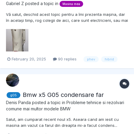
Gabriel Z
posted a topic in
Masina mea
Vă salut, deschid acest topic pentru a îmi prezenta mașina, dar
în același timp, rog colegii de aici, care sunt electricieni, sau mai
pricepuți decât mine să mă îndrume pe partea de încărcare
electrică a mașinii. Menționez ca mașina vine doar cu cablu
Type 2 la Type 2. Oare pot achiziționa...
February 20, 2025
90 replies
phev
hibrid
Bmw x5 G05 condensare far
g05
Denis Panda
posted a topic in
Probleme tehnice si rezolvari
comune mai multor modele BMW
Salut, am cumparat recent noul x5. Aseara cand am iesit cu
masina am vazut ca farul din dreapta mi-a facut condens...
Sincer nu mi se pare deloc normal...ce sa fac acum? Multumesc!