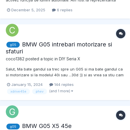
activez funcția de lumini automate. Am fost la reprezentanta
BMW și acum funcționează cu un pachet Demo dar pentru o
December 5, 2025
6 replies
perioadă limită. Daca a mai întâlnit cineva situația . Multumesc.
BMW G05 intrebari motorizare si
g05
sfaturi
coco1382
posted a topic in
DIY Seria X
Salut, Ma bate gandul sa trec spre un G05 si ma bate gandul ca
si motorizare si la modelul 40i sau ...30d :)) si as vrea sa stiu cam
ce probleme sunt la acest model, ma refer la cele comune.
January 15, 2024
144 replies
Daca sunt colegi cu 40i si ma pot ajuta cu ceva info legate de
(and 1 more)
xdrive45e
phev
acest model, consum urban( 9...
BMW G05 X5 45e
g05