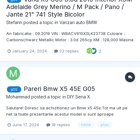
Adelaide Grey Merino / M Pack / Pano /
Jante 21" 741 Style Bicolor
Stefann
posted a topic in
Vanzari auto BMW
An fabricatie : 09.2019 VIN : WBACV610X0LK23738 Culoare :
Carbonschwarz Metallic Motor : 3.0d 265cp KM : 128,000 Masina
personala , km reali , service facut DOAR la dealer autorizat
January 24, 2024
23 replies
2
(pana la 100 000 doar reprezentanta si dupa la service autorizat
BMW cu notare in sistem si...
Pareri Bmw X5 45E G05
g05
Mohammad
posted a topic in
DIY Seria X
Salutare! Doresc sa achizitionez un Bmw x5 45e.Tot ma uit pe
net la toate prezentarile acestui model si sunt aproape
convins.As vrea totusi sa vad si parerea unor proprietar,daca
June 17, 2024
18 replies
hibrid
phev
exista. Se merita sa iau aceasta motorizare? (eu merg doar in
oras,f putin pe exterior) Este adevarat ca...