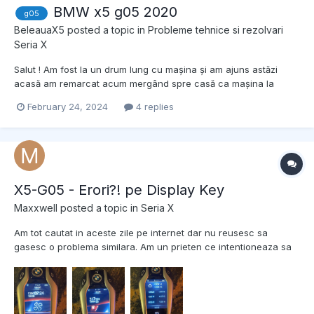
BMW x5 g05 2020
g05
BeleauaX5
posted a topic in
Probleme tehnice si rezolvari
Seria X
Salut ! Am fost la un drum lung cu mașina și am ajuns astăzi
acasă am remarcat acum mergând spre casă ca mașina la
plecarea de pe loc după nu mai face (la viteză mică) scoate un
February 24, 2024
4 replies
râcâit din partea stângă față , nu știu dacă e de la roata sau
altundeva ce ar putea fi?
X5-G05 - Erori?! pe Display Key
Maxxwell
posted a topic in
Seria X
Am tot cautat in aceste zile pe internet dar nu reusesc sa
gasesc o problema similara. Am un prieten ce intentioneaza sa
cumpere o masina iar proprietarul i-a trimis urmatoarele poze cu
display key-ul. Din ce-mi dau seama cifrele din poza reprezinta
ceva ID-uri mapate in soft pt diversi parametri de...