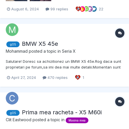
August 6, 2024
99 replies
22
BMW X5 45e
g05
Mohammad
posted a topic in
Seria X
Salutare! Doresc sa achizitionez un BMW X5 45e.Rog daca sunt
proprietari pe forum,sa imi dea mai multe detalii.Momentan sunt
posesor de BMW 520xd G30 . -fiabilitate motor benzina 3.0i -
April 27, 2024
470 replies
1
fiabilitate baterie -se merita daca folosesc masina doar in oras
si care este range-ul,pe elect...
Prima mea racheta - X5 M60i
g05
Clit Eastwood
posted a topic in
Masina mea