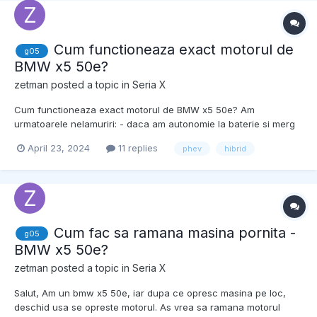
Cum functioneaza exact motorul de
g05
BMW x5 50e?
zetman
posted a topic in
Seria X
Cum functioneaza exact motorul de BMW x5 50e? Am
urmatoarele nelamuriri: - daca am autonomie la baterie si merg
in mod Hybrid - in afara orasului - imi da toata putea de 489 cp?
April 23, 2024
11 replies
phev
hibrid
daca nu mai am autonomie, am aceeasi putere la accelerare? -
daca o trec in modul sport si cutia la fel din...
Cum fac sa ramana masina pornita -
g05
BMW x5 50e?
zetman
posted a topic in
Seria X
Salut, Am un bmw x5 50e, iar dupa ce opresc masina pe loc,
deschid usa se opreste motorul. As vrea sa ramana motorul