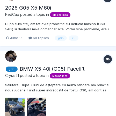
2026 G05 X5 M60i
RedCap
posted a topic in
Masina mea
Dupa cum stiti, am tot avut probleme cu actuala masina (G60
540i) si dealerul mi-a comandat alta. Vorba vine probleme, erau
la sistemul de condus asistat iar eu nu am vrut sa dau reset la
June 15
68 replies
g05
x5
iDrive cand aparaeau, am zis ca trebuie rezolvata sa nu mai
apara. Doar ca, desi ne-am inteles sa fie cam schim...
BMW X5 40i (G05) Facelift
g05
Crysis21
posted a topic in
Masina mea
Salutare, Dupa 7 luni de așteptare cu multa rabdare am primit si
noua jucarie. Fiind super îndrăgostit de fostul G30, am dorit sa
am acelasi feeling, doar ca intr-un pachet mai mare pentru ca
familia s-a marit. Desi initial imi doream tare mult noul Porsche
Cayenne, dupa o vizita la Stuttgart...