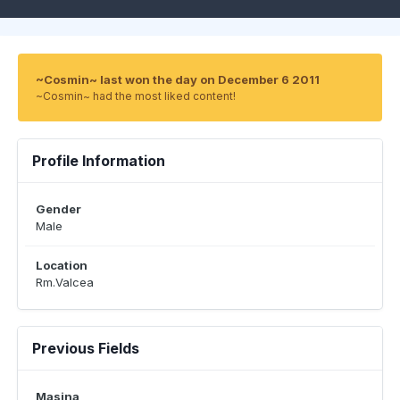
~Cosmin~ last won the day on December 6 2011
~Cosmin~ had the most liked content!
Profile Information
Gender
Male
Location
Rm.Valcea
Previous Fields
Masina