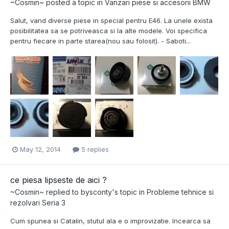
~Cosmin~
posted a topic in
Vanzari piese si accesorii BMW
Salut, vand diverse piese in special pentru E46. La unele exista
posibilitatea sa se potriveasca si la alte modele. Voi specifica
pentru fiecare in parte starea(nou sau folosit). - Saboti...
May 12, 2014
5 replies
ce piesa lipseste de aici ?
~Cosmin~
replied to
bysconty
's topic in
Probleme tehnice si
rezolvari Seria 3
Cum spunea si Catalin, stutul ala e o improvizatie. Incearca sa