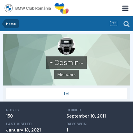
Home
~Cosmin~
Members
POSTS
JOINED
150
September 10, 2011
LAST VISITED
DAYS WON
January 18, 2021
1