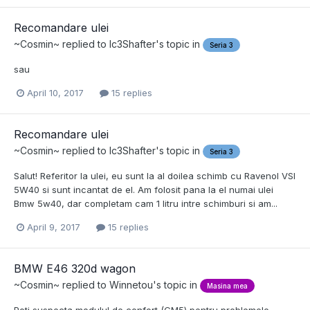
Recomandare ulei
~Cosmin~
replied to
Ic3Shafter
's topic in
Seria 3
sau
April 10, 2017
15 replies
Recomandare ulei
~Cosmin~
replied to
Ic3Shafter
's topic in
Seria 3
Salut! Referitor la ulei, eu sunt la al doilea schimb cu Ravenol VSI
5W40 si sunt incantat de el. Am folosit pana la el numai ulei
Bmw 5w40, dar completam cam 1 litru intre schimburi si am...
April 9, 2017
15 replies
BMW E46 320d wagon
~Cosmin~
replied to
Winnetou
's topic in
Masina mea