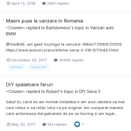
April 13, 2018
2841 replies
Masini puse la vanzare in Romania
~Cosmin~
replied to
Bartolomeus
's topic in
Vanzari auto
BMW
@VladE46...am gasit touringul la vanzare: WBAUT31060F213019
https://www.autovit.ro/anunt/bmw-seria-3-318-ID7GnE57.html
December 29, 2017
30406 replies
vanzari
frauda km
DIY spalatoare faruri
~Cosmin~
replied to
Robert
's topic in
DIY Seria 3
Salut! Eu cand mi-am montat instalatia n-am avut rabdare sa mai
caut releul si sa refac totul ca pe original. Am cumparat maneta
care actioneaza stergatoarele de pe un touring si am legat...
May 20, 2017
143 replies
1