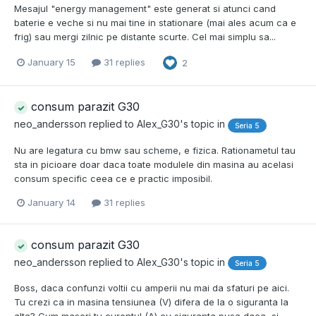
Mesajul "energy management" este generat si atunci cand
baterie e veche si nu mai tine in stationare (mai ales acum ca e
frig) sau mergi zilnic pe distante scurte. Cel mai simplu sa...
January 15
31 replies
2
consum parazit G30
neo_andersson
replied to
Alex_G30
's topic in
Seria 5
Nu are legatura cu bmw sau scheme, e fizica. Rationametul tau
sta in picioare doar daca toate modulele din masina au acelasi
consum specific ceea ce e practic imposibil.
January 14
31 replies
consum parazit G30
neo_andersson
replied to
Alex_G30
's topic in
Seria 5
Boss, daca confunzi voltii cu amperii nu mai da sfaturi pe aici.
Tu crezi ca in masina tensiunea (V) difera de la o siguranta la