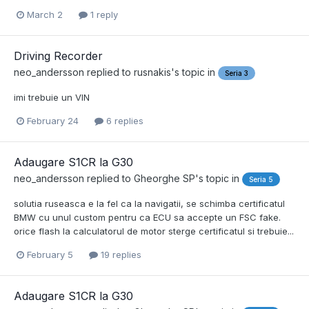
March 2
1 reply
Driving Recorder
neo_andersson
replied to
rusnakis
's topic in
Seria 3
imi trebuie un VIN
February 24
6 replies
Adaugare S1CR la G30
neo_andersson
replied to
Gheorghe SP
's topic in
Seria 5
solutia ruseasca e la fel ca la navigatii, se schimba certificatul
BMW cu unul custom pentru ca ECU sa accepte un FSC fake.
orice flash la calculatorul de motor sterge certificatul si trebuie...
February 5
19 replies
Adaugare S1CR la G30