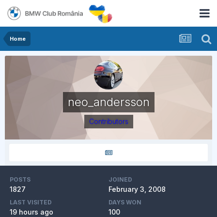
Home
neo_andersson
Contributors
POSTS
JOINED
1827
February 3, 2008
LAST VISITED
DAYS WON
19 hours ago
100