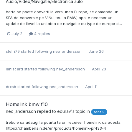
Audio/Video/Navigatie/Electronica auto
harta se poate converti la versiunea Europa, se comanda un
SFA de conversie pe VINul tau la BMW, apoi e necesar un
update de ilevel la unitatea de navigatie cu type de europa si...
July 2
4 replies
stel_i79
started following
neo_andersson
June 26
laniscard
started following
neo_andersson
April 23
drxsb
started following
neo_andersson
April 11
Homelink bmw f10
neo_andersson
replied to
edurav
's topic in
Seria 5
trebuie sa adaugi la poarta ta un receiver homelink ca acesta:
https://chamberlain.de/en/products/homelink-pr433-4