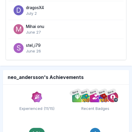
dragosX4
July 2
Mihai onu
June 27
stel_i79
June 26
neo_andersson's Achievements
Rare
Rare
Rare
Rare
Rare
Experienced (11/15)
Recent Badges