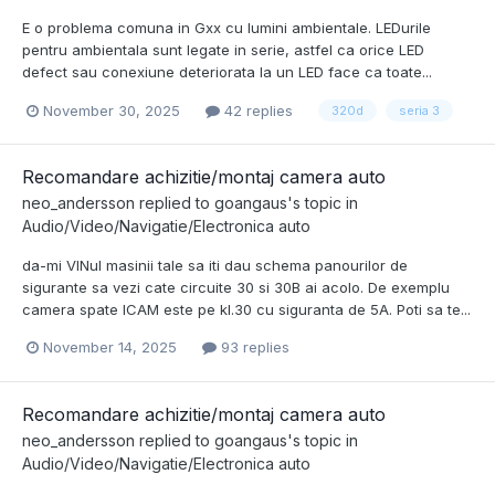
E o problema comuna in Gxx cu lumini ambientale. LEDurile
pentru ambientala sunt legate in serie, astfel ca orice LED
defect sau conexiune deteriorata la un LED face ca toate...
November 30, 2025
42 replies
320d
seria 3
Recomandare achizitie/montaj camera auto
neo_andersson
replied to
goangaus
's topic in
Audio/Video/Navigatie/Electronica auto
da-mi VINul masinii tale sa iti dau schema panourilor de
sigurante sa vezi cate circuite 30 si 30B ai acolo. De exemplu
camera spate ICAM este pe kl.30 cu siguranta de 5A. Poti sa te...
November 14, 2025
93 replies
Recomandare achizitie/montaj camera auto
neo_andersson
replied to
goangaus
's topic in
Audio/Video/Navigatie/Electronica auto