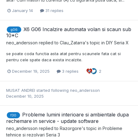
alta? Cum masori tu curentul (A) cu siguranta pusa daca, si...
January 14
31 replies
X6 G06 Incalzire automata volan si scaun sub
g06
10*C
neo_andersson
replied to
Clau_Zatarra
's topic in
DIY Seria X
se poate coda functia asta atat pentru scaunele fata cat si
pentru cele spate daca exista incalzite.
December 19, 2025
3 replies
2
MUSAT ANDREI
started following
neo_andersson
December 10, 2025
Probleme lumini interioare si ambientale dupa
f30
rechemare in service - update software
neo_andersson
replied to
Razorgore
's topic in
Probleme
tehnice si rezolvari Seria 3