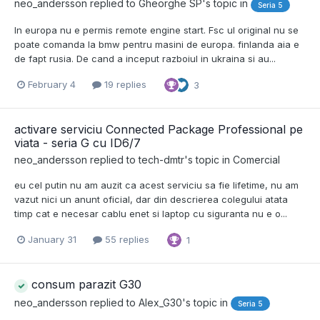
neo_andersson
replied to
Gheorghe SP
's topic in
Seria 5
In europa nu e permis remote engine start. Fsc ul original nu se
poate comanda la bmw pentru masini de europa. finlanda aia e
de fapt rusia. De cand a inceput razboiul in ukraina si au...
February 4
19 replies
3
activare serviciu Connected Package Professional pe
viata - seria G cu ID6/7
neo_andersson
replied to
tech-dmtr
's topic in
Comercial
eu cel putin nu am auzit ca acest serviciu sa fie lifetime, nu am
vazut nici un anunt oficial, dar din descrierea colegului atata
timp cat e necesar cablu enet si laptop cu siguranta nu e o...
January 31
55 replies
1
consum parazit G30
neo_andersson
replied to
Alex_G30
's topic in
Seria 5