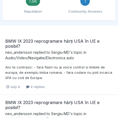
1.9k
1
Reputation
Community Answers
BMW IX 2023 reprogramare hărți USA în UE e
posibil?
neo_andersson
replied to
Sergiu-MD
's topic in
Audio/Video/Navigatie/Electronica auto
Aici te contrazic: - fara flash nu ai voice control si limbile de
europa, de exemplu limba romana. - fara codare nu poti incarca
SFA cu cod de Europa.
July 4
4 replies
BMW IX 2023 reprogramare hărți USA în UE e
posibil?
neo_andersson
replied to
Sergiu-MD
's topic in