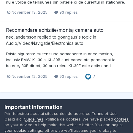
nu e vorba de tensiunea din baterie ci de curentul in stationare.
November 13, 2025
93 replies
Recomandare achizitie/montaj camera auto
neo_andersson
replied to
goangaus
's topic in
Audio/Video/Navigatie/Electronica auto
Exista sigurante cu tensiune permanenta in orice masina,
inclusiv BMW. KL.30 si KL.30B sunt conectate permanent la
baterie, 30B direct, 30 prin releu. KL.30F este activ cand...
November 12, 2025
93 replies
3
Important Information
Contact Us
Cookies
Prin folosirea acestui site, sunteti de acord cu
Terms of Use
.
BMW Club Romania
Gasiti aici
Guidelines
. Politica de cookies: We have placed
cookies
Powered by Invision Community
on your device to help make this website better. You can
adjust
your cookie settings
, otherwise we'll assume you're okay to