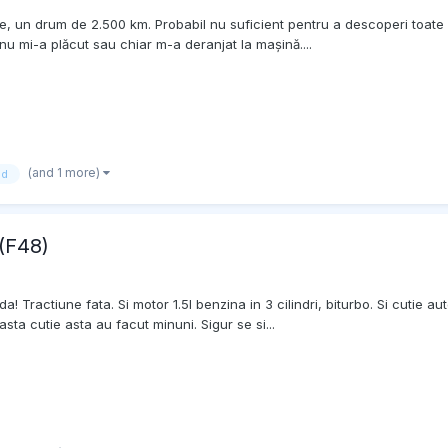
 un drum de 2.500 km. Probabil nu suficient pentru a descoperi toate d
u mi-a plăcut sau chiar m-a deranjat la mașină....
(and 1 more)
id
 (F48)
a! Tractiune fata. Si motor 1.5l benzina in 3 cilindri, biturbo. Si cutie
ta cutie asta au facut minuni. Sigur se si...