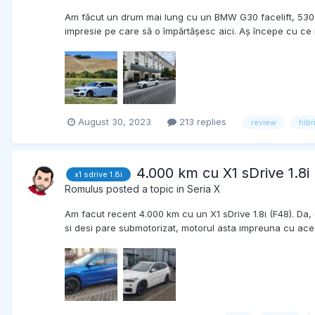
Am făcut un drum mai lung cu un BMW G30 facelift, 530e,
impresie pe care să o împărtășesc aici. Aș începe cu ce n
August 30, 2023
213 replies
review
hibr
4.000 km cu X1 sDrive 1.8i
x1 sdrive 1.8i
Romulus
posted a topic in
Seria X
Am facut recent 4.000 km cu un X1 sDrive 1.8i (F48). Da, d
si desi pare submotorizat, motorul asta impreuna cu aceas