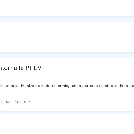
interna la PHEV
tiu cum se incalzeste motorul termic, adica pornesc electric si daca a
(and 1 more)