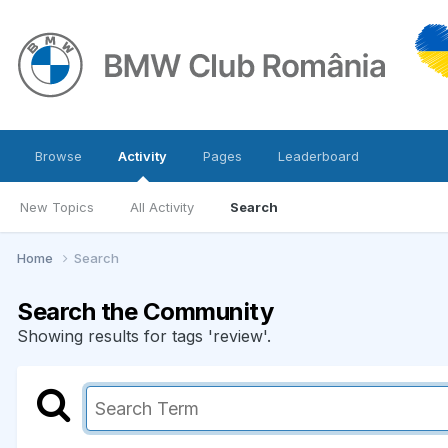
Browse
Activity
Pages
Leaderboard
New Topics
All Activity
Search
Home
Search
Search the Community
Showing results for tags 'review'.