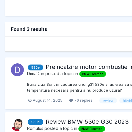
Found 3 results
Preincalzire motor combustie 
530e
DimaDan
posted a topic in
BMW Electrice
Buna ziua Sunt in cautarea unui g31 530e si as vrea sa s
temperatura necesara pentru a nu produce uzura?
August 14, 2025
76 replies
review
hibrid
Review BMW 530e G30 2023
530e
Romulus
posted a topic in
BMW Electrice