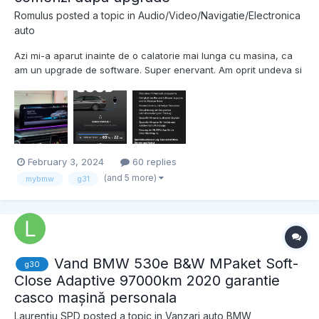
Romulus
posted a topic in
Audio/Video/Navigatie/Electronica
auto
Azi mi-a aparut inainte de o calatorie mai lunga cu masina, ca
am un upgrade de software. Super enervant. Am oprit undeva si
a spus sa ma conectez la masina ca sa faca download pe
telefon. Ca vrea si bluetooth si wifi. Si cand s-a conectat a spus
ca trebuie sa fie masina in mers. What the fuck...
February 3, 2024
60 replies
(and 5 more)
mybmw
g31
Vand BMW 530e B&W MPaket Soft-
g30
Close Adaptive 97000km 2020 garantie
casco mașină personala
Laurențiu SPD
posted a topic in
Vanzari auto BMW