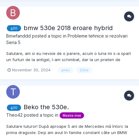
bmw 530e 2018 eroare hybrid
g30
Bmwfanddd
posted a topic in
Probleme tehnice si rezolvari
Seria 5
Salutare, am si eu nevoie de o parere, acum o luna mi s-a spart
un furtun de la antigel, l-am schimbat, dar la un prieten de
familie si el nu a stiut ca trebuie pus antigel in 2 vase de
November 30, 2024
phev
530e
exapansiune, si a pus doar in unul, in acela care raceste
motorul din fata, dar cel care raceste modulul de la bat...
Beko the 530e.
g30
Theo42
posted a topic in
Masina mea
Salutare tuturor! După aproape 5 ani de Mercedes mǎ întorc la
prima dragoste. Deși am avut în familie constant câte un BMW
ca mașina personală nu am mai luat niciunul de la vechiul e90