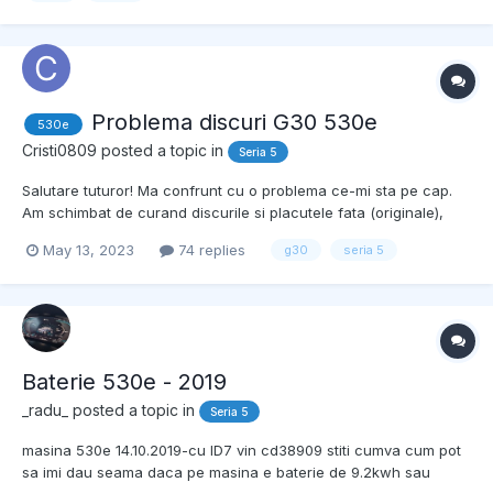
Problema discuri G30 530e
530e
Cristi0809
posted a topic in
Seria 5
Salutare tuturor! Ma confrunt cu o problema ce-mi sta pe cap.
Am schimbat de curand discurile si placutele fata (originale),
mai exact de 500km. Pe cele vechi le-am schimbat pentru ca
May 13, 2023
74 replies
g30
seria 5
erau deformate si la franare aveai impresia ca se rupe masina
in 2. Pe cele noi le-am menajat in primii 500km. Azi d...
Baterie 530e - 2019
_radu_
posted a topic in
Seria 5
masina 530e 14.10.2019-cu ID7 vin cd38909 stiti cumva cum pot
sa imi dau seama daca pe masina e baterie de 9.2kwh sau