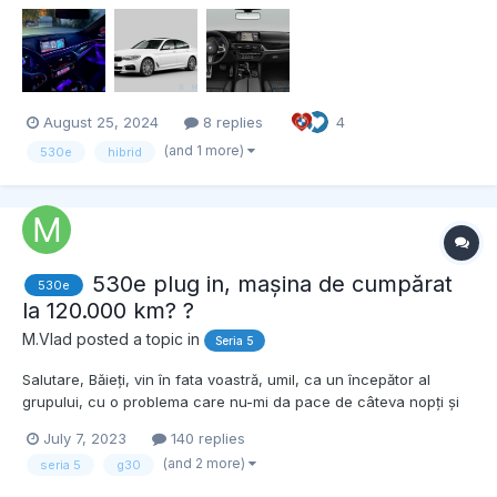
care a stat ceva ani la mine. Proaspăt posesor de g30 530e,
destul de încântat de mașină și bucuros ca am...
August 25, 2024
8 replies
4
(and 1 more)
530e
hibrid
530e plug in, mașina de cumpărat
530e
la 120.000 km? ?
M.Vlad
posted a topic in
Seria 5
Salutare, Băieți, vin în fata voastră, umil, ca un începător al
grupului, cu o problema care nu-mi da pace de câteva nopți și
zile: sa ma orientez sau nu spre un 530e plug in? Exista membrii
July 7, 2023
140 replies
care au mașina, îmi pot da ceva date referitoare la fiabilitate,
(and 2 more)
seria 5
g30
mentenanță, baterii?...