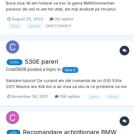
Buna ziua. M-am hotarat sa trec la gama BMW(momentan
posesor de vw) m-am tot uitat, am mai analizat pe forumul
acesta si pe diferite forumuri, am cautat anunturi si am ajuns la
August 25, 2023
29 replies
anunturile de mai jos https://www.mobile.de/ro/Automobil/BMW-
(and 2 more)
530e
seria 5
530e-M-SPORT-HUD-H-K-SOFT-LIVE-CP-KAM-
KEY/vhc:car,ms1:350...
530E pareri
530e
Cristi0809
posted a topic in
Seria 5
Salutare tuturor! De curand am dat comanda de un G30 530e
2017. Masina are 82k km si as vrea sa stiu la ce probleme sa ma
astept de la ea. Si ma mai intereseaza la km ce-i are acum daca
November 28, 2021
108 replies
phev
hibrid
am ceva de investit in ea? Masina tre sa soseasca in 2
saptamani. Multumesc! Sent from my iPhone using Tapatal...
Recomandare achizitionare BMW
g30