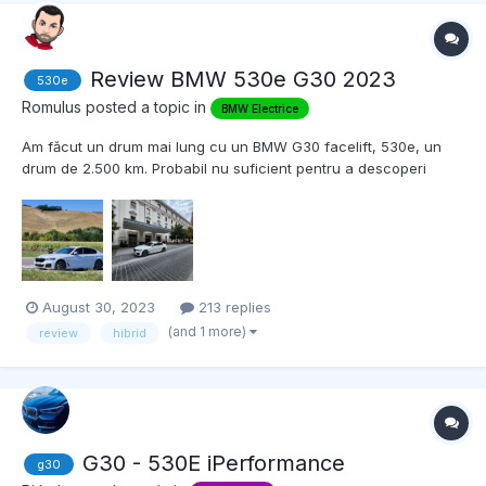
Review BMW 530e G30 2023
530e
Romulus
posted a topic in
BMW Electrice
Am făcut un drum mai lung cu un BMW G30 facelift, 530e, un
drum de 2.500 km. Probabil nu suficient pentru a descoperi
toate despre o așa mașină, dar desigur, suficient ca să îmi fac o
impresie pe care să o împărtășesc aici. Aș începe cu ce nu mi-a
plăcut sau chiar m-a deranjat la mașină....
August 30, 2023
213 replies
(and 1 more)
review
hibrid
G30 - 530E iPerformance
g30