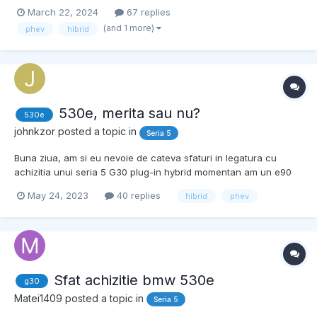
de la 104k km deci de aproximativ 15k km. Acum la ultimul
March 22, 2024
67 replies
schimb facut sapt trecuta, mecanicul a gasit pilitura in filtrul de
(and 1 more)
phev
hibrid
ulei. Am fost de fata si mi-a aratat si...
530e, merita sau nu?
530e
johnkzor
posted a topic in
Seria 5
Buna ziua, am si eu nevoie de cateva sfaturi in legatura cu
achizitia unui seria 5 G30 plug-in hybrid momentan am un e90
automat cu consum de 6.3-6.5. locuiesc intr-un oras mic si fac
May 24, 2023
40 replies
hibrid
phev
naveta 120km (total, tur retur) As dori sa trec la G30 hybrid in
viitorul apropiat, si as dori sa sti...
Sfat achizitie bmw 530e
g30
Matei1409
posted a topic in
Seria 5