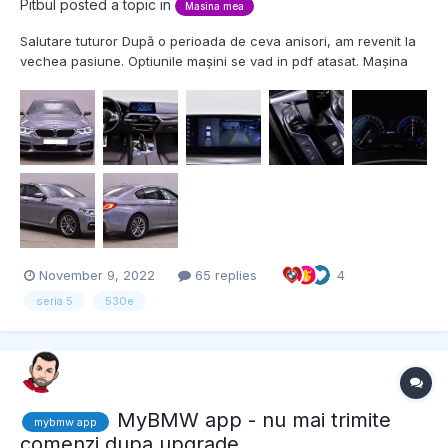
Pitbul
posted a topic in
Masina mea
Salutare tuturor După o perioada de ceva anisori, am revenit la
vechea pasiune. Optiunile mașini se vad in pdf atasat. Mașina
am luat-o la 68.900 km si intr-o luna am facut cam 1.500 km. Este
o masina care uimeste pe zi ce trece, as conduce non stop.
Pana acum mi se pare o m...
November 9, 2022
65 replies
4
seria 5
530e
MyBMW app - nu mai trimite
mybmw app
comenzi dupa upgrade