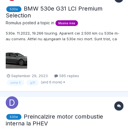
BMW 530e G31 LCI Premium
530e
Selection
Romulus
posted a topic in
Masina mea
530e. 11.2022, 19.266 touring. Aparent cei 2.500 km cu 530e m-
au convins. Altfel nu ajungeam la 530e nici mort. Sunt trist, ca
vroiam sedan, dar a prevalat natura logica si practica inaintea
pasiunii si a inimii.
September 29, 2023
585 replies
(and 6 more)
seria 5
g31
Preincalzire motor combustie
530e
interna la PHEV