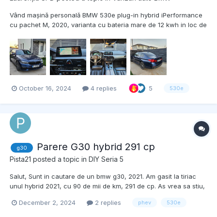
Vând mașină personală BMW 530e plug-in hybrid iPerformance
cu pachet M, 2020, varianta cu bateria mare de 12 kwh in loc de
9kwh (range 35-55km reali in funcție de trafic și temperaturi
exterioare), culoare Mediteranean Blue. PRET NEG 35550 EURO
Motor benzina 2 Litri + electric de 114cp....
October 16, 2024
4 replies
5
530e
Parere G30 hybrid 291 cp
g30
Pista21
posted a topic in
DIY Seria 5
Salut, Sunt in cautare de un bmw g30, 2021. Am gasit la tiriac
unul hybrid 2021, cu 90 de mii de km, 291 de cp. As vrea sa stiu,
dintre posesori daca ar trebui sa ma astept la ceva, rau, bine?
December 2, 2024
2 replies
phev
530e
pretul este undeva la 33.900. Si aici va puteti da cu parerea.
Mersi anti...