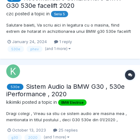
G30 530e facelift 2020
czc
posted a topic in
Seria 5
Salutare baieti, Va scriu aici in legatura cu o masina, fiind
extrem de hotarat in achizitionarea unui BMW g30 530e facelift
2020.. As avea nevoie daca se poate de niste pareri despre
January 24, 2024
1 reply
acest model de masina.. per total cum se descurca.. fiabilitate
(and 1 more)
530e
phev
etc.. Mai jos v-am lasat un link cu masina si o...
Sistem Audio la BMW G30 , 530e
530e
iPerformance , 2020
kikimiki
posted a topic in
BMW Electrice
Dragi colegi , Vreau sa stiu ce sistem audio are masina mea ,
mentionata in titlul postului , deci G30 530e din 01/2020 ,
fabricatie 12/2019 . Prin sistem audio nu ma refer la cunoscutele
October 13, 2023
25 replies
bazic/hifi/surround/individual ci la sistemul classic anterior sau
(and 1 more)
g30
2020
sistemul nou cu RAM (Receiver Audio...