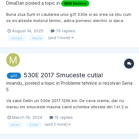
DimaDan
posted a topic in
BMW Electrice
Buna ziua Sunt in cautarea unui g31 530e si as vrea sa stiu cum
se incalzeste motorul termic, adica pornesc electric si daca
accelerez mai brusc ma ajuta cel termic? Motorul termic are
August 14, 2025
76 replies
temperatura necesara pentru a nu produce uzura?
(and 1 more)
review
hibrid
530E 2017 Smuceste cutia!
g30
msandu_
posted a topic in
Probleme tehnice si rezolvari Seria
5
Va salut Detin un 530e 2017 125k km. De ceva vreme, dar nu
mereu imi smuceste masina cand schimba vitezele din 1 in 2 si
putin 3 iar cand este pe liber si trebuie sa dea din 3 in 2 la fel
March 19, 2024
15 replies
parca schimba greu si se simte ca ceva nu e bine, problema
(and 2 more)
phev
530e
persista doar cand e motorul pornit! pe e...