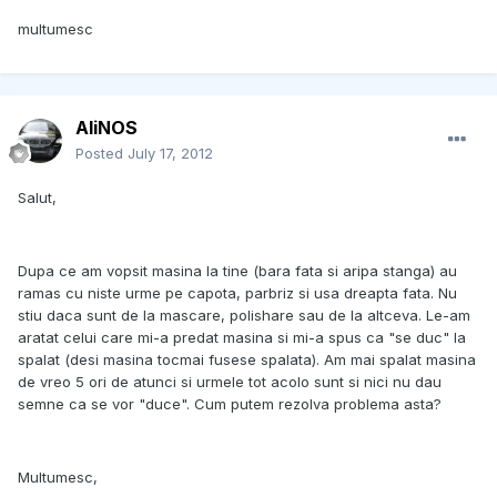
multumesc
AliNOS
Posted
July 17, 2012
Salut,
Dupa ce am vopsit masina la tine (bara fata si aripa stanga) au
ramas cu niste urme pe capota, parbriz si usa dreapta fata. Nu
stiu daca sunt de la mascare, polishare sau de la altceva. Le-am
aratat celui care mi-a predat masina si mi-a spus ca "se duc" la
spalat (desi masina tocmai fusese spalata). Am mai spalat masina
de vreo 5 ori de atunci si urmele tot acolo sunt si nici nu dau
semne ca se vor "duce". Cum putem rezolva problema asta?
Multumesc,