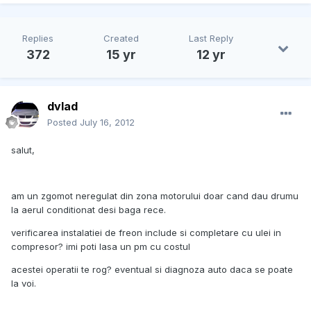
Replies
Created
Last Reply
372
15 yr
12 yr
dvlad
Posted
July 16, 2012
salut,
am un zgomot neregulat din zona motorului doar cand dau drumu
la aerul conditionat desi baga rece.
verificarea instalatiei de freon include si completare cu ulei in
compresor? imi poti lasa un pm cu costul
acestei operatii te rog? eventual si diagnoza auto daca se poate
la voi.