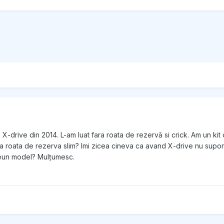
drive din 2014. L-am luat fara roata de rezervă si crick. Am un ki
 roata de rezerva slim? Imi zicea cineva ca avand X-drive nu suporta d
vreun model? Mulțumesc.