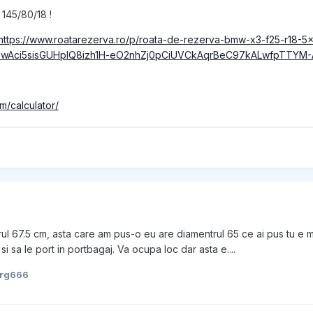
145/80/18 !
https://www.roatarezerva.ro/p/roata-de-rezerva-bmw-x3-f25-r18-5
EiwAci5sisGUHpIQ8izh1H-eO2nhZj0pCiUVCkAqrBeC97kALwfpTTYM
om/calculator/
ul 67.5 cm, asta care am pus-o eu are diamentrul
65 ce ai pus tu e ma
i sa le port in portbagaj. Va ocupa loc dar asta e....
org666