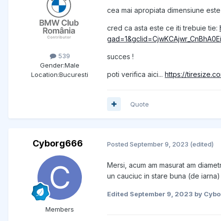
cea mai apropiata dimensiune este 
cred ca asta este ce iti trebuie tie:
gad=1&gclid=CjwKCAjwr_CnBhA0
539
succes !
Gender:
Male
poti verifica aici...
https://tiresize.c
Location:
Bucuresti
Quote
Cyborg666
Posted
September 9, 2023
(edited)
Mersi, acum am masurat am diametr
un cauciuc in stare buna (de iarna) s
Edited
September 9, 2023
by Cyb
Members