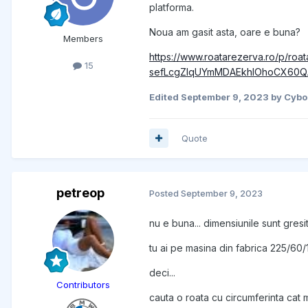
platforma.
Noua am gasit asta, oare e buna?
Members
https://www.roatarezerva.ro/p/
15
sefLcgZlqUYmMDAEkhlOhoCX60Q
Edited
September 9, 2023
by Cyb
Quote
petreop
Posted
September 9, 2023
nu e buna... dimensiunile sunt gresit
tu ai pe masina din fabrica 225/60/
deci...
Contributors
cauta o roata cu circumferinta cat