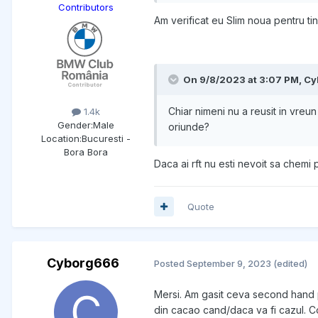
Contributors
Am verificat eu Slim noua pentru tin
On 9/8/2023 at 3:07 PM,
Cy
Chiar nimeni nu a reusit in vreu
1.4k
Gender:
Male
oriunde?
Location:
Bucuresti -
Bora Bora
Daca ai rft nu esti nevoit sa chemi 
Quote
Cyborg666
Posted
September 9, 2023
(edited)
Mersi. Am gasit ceva second hand 
din cacao cand/daca va fi cazul. Co