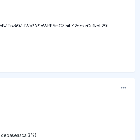
unBhB4EiwA94JWsBNSoWIfB5mCZIniLX2oqszGu1knL29L-
 sa depaseasca 3%)