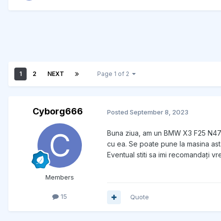
1
2
NEXT
Page 1 of 2
Cyborg666
Posted
September 8, 2023
Buna ziua, am un BMW X3 F25 N47 X-
cu ea. Se poate pune la masina asta
Eventual stiti sa imi recomandați 
Members
15
Quote