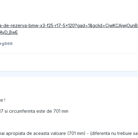
roata-de-rezerva-bmw-x3-f25-r17-5x120?gad=1&gclid=CjwKCAjwjO
AvD_BwE
org666
e !
17 si circumferinta este de 701 mm
 mai apropiata de aceasta valoare (701 mm) - (diferenta nu trebuie