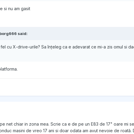
e si nu am gasit
borg666
said:
n fel cu X-drive-urile? Sa înțeleg ca e adevarat ce mi-a zis omul si d
platforma.
pe net chiar in zona mea. Scrie ca e de pe un E83 de 17" oare mi s
nduc masini de vreo 17 ani si doar odata am avut nevoie de roată. Dar