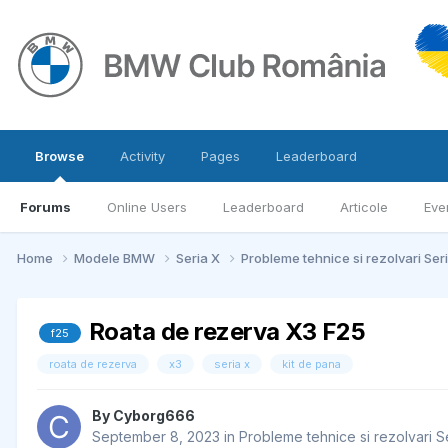
Browse
Activity
Pages
Leaderboard
Forums
Online Users
Leaderboard
Articole
Eve
Home
Modele BMW
Seria X
Probleme tehnice si rezolvari Ser
Roata de rezerva X3 F25
f25
roata de rezerva
x3
seria x
kit de pana
By
Cyborg666
September 8, 2023
in
Probleme tehnice si rezolvari S