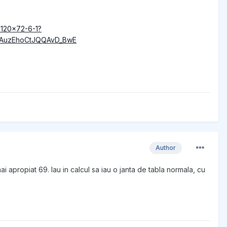
x120x72-6-1?
-AuzEhoCtJQQAvD_BwE
Author
i apropiat 69. Iau in calcul sa iau o janta de tabla normala, cu