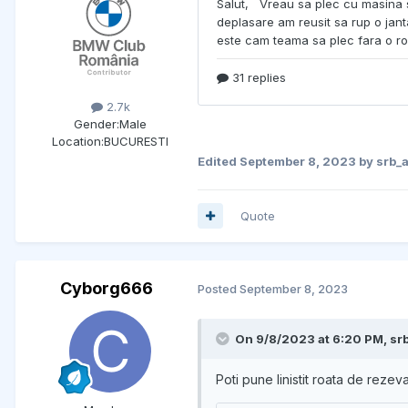
2.7k
Gender:
Male
Location:
BUCURESTI
Edited
September 8, 2023
by srb_a
Quote
Cyborg666
Posted
September 8, 2023
On 9/8/2023 at 6:20 PM,
sr
Poti pune linistit roata de reze