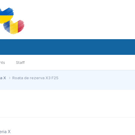
nts
Staff
ia X
Roata de rezerva X3 F25
eria X