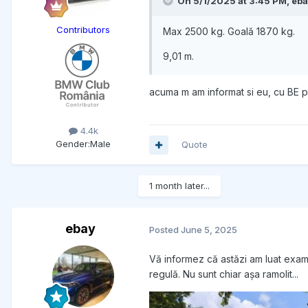
On 5/1/2025 at 3:45 PM,
eba
Contributors
Max 2500 kg. Goală 1870 kg.
9,01 m.
acuma m am informat si eu, cu BE po
4.4k
Gender:
Male
Quote
1 month later...
ebay
Posted
June 5, 2025
Vă informez că astăzi am luat examen
regulă. Nu sunt chiar așa ramolit...