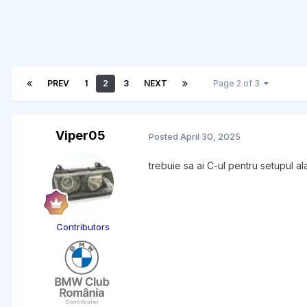
PREV
1
2
3
NEXT
Page 2 of 3
Viper05
Posted
April 30, 2025
trebuie sa ai C-ul pentru setupul a
Contributors