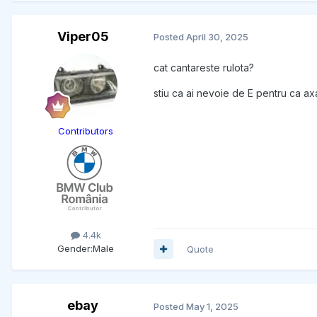
Viper05
Posted
April 30, 2025
cat cantareste rulota?
stiu ca ai nevoie de E pentru ca ax
Contributors
4.4k
Gender:
Male
Quote
ebay
Posted
May 1, 2025