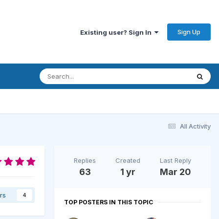
Sign Up
Existing user? Sign In
All Activity
Replies
Created
Last Reply
63
1 yr
Mar 20
rs
4
TOP POSTERS IN THIS TOPIC