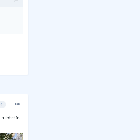
or
ulotist în