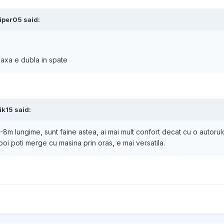
iper05
said:
 axa e dubla in spate
ik15
said:
7-8m lungime, sunt faine astea, ai mai mult confort decat cu o autorul
poi poti merge cu masina prin oras, e mai versatila.