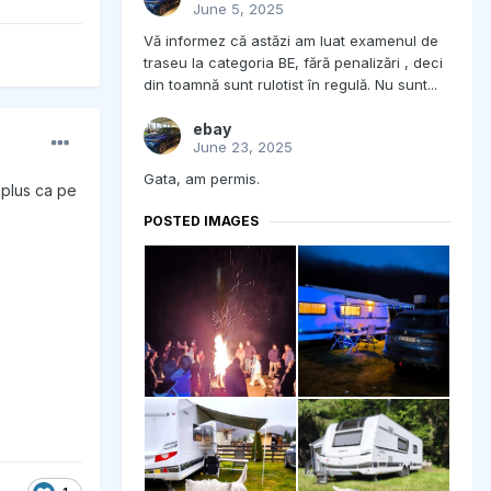
June 5, 2025
Vă informez că astăzi am luat examenul de
traseu la categoria BE, fără penalizări , deci
din toamnă sunt rulotist în regulă. Nu sunt...
ebay
June 23, 2025
Gata, am permis.
 plus ca pe
POSTED IMAGES