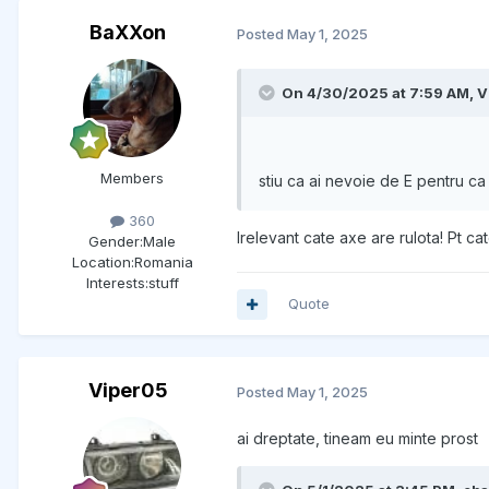
BaXXon
Posted
May 1, 2025
On 4/30/2025 at 7:59 AM,
V
Members
stiu ca ai nevoie de E pentru ca
360
Irelevant cate axe are rulota! Pt c
Gender:
Male
Location:
Romania
Interests:
stuff
Quote
Viper05
Posted
May 1, 2025
ai dreptate, tineam eu minte prost