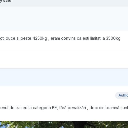
y
said:
ti duce si peste 4250kg , eram convins ca esti limitat la 3500kg
Auth
ul de traseu la categoria BE, fără penalizări , deci din toamnă sunt r