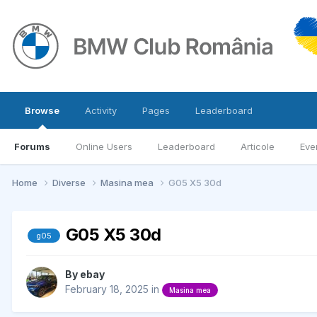
Browse
Activity
Pages
Leaderboard
Forums
Online Users
Leaderboard
Articole
Eve
Home
Diverse
Masina mea
G05 X5 30d
G05 X5 30d
g05
By
ebay
February 18, 2025
in
Masina mea