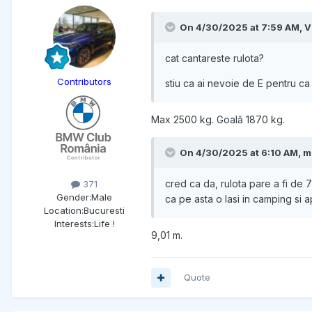
On 4/30/2025 at 7:59 AM,
V
cat cantareste rulota?
Contributors
stiu ca ai nevoie de E pentru ca
Max 2500 kg. Goală 1870 kg.
On 4/30/2025 at 6:10 AM,
m
cred ca da, rulota pare a fi de 
371
Gender:
Male
ca pe asta o lasi in camping si a
Location:
Bucuresti
Interests:
Life !
9,01 m.
Quote