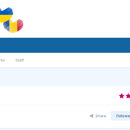
nts
Staff
Share
Followe