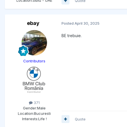
Location:
Sibiu - UAE
Quote
ebay
Posted
April 30, 2025
BE trebuie.
Contributors
371
Gender:
Male
Location:
Bucuresti
Interests:
Life !
Quote