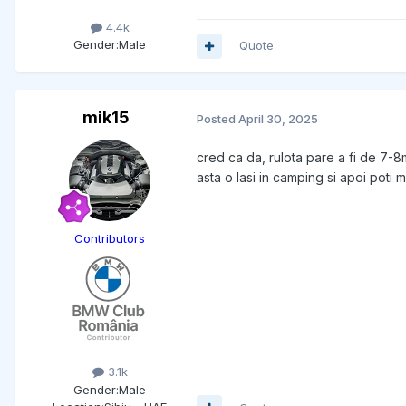
4.4k
Gender:
Male
Quote
mik15
Posted
April 30, 2025
cred ca da, rulota pare a fi de 7-8
asta o lasi in camping si apoi poti 
Contributors
3.1k
Gender:
Male