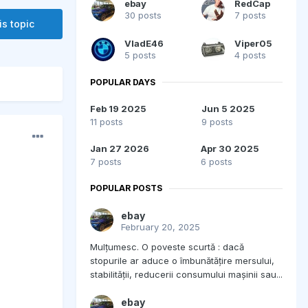
ebay
RedCap
30 posts
7 posts
is topic
VladE46
Viper05
5 posts
4 posts
POPULAR DAYS
Feb 19 2025
Jun 5 2025
11 posts
9 posts
Jan 27 2026
Apr 30 2025
7 posts
6 posts
POPULAR POSTS
ebay
February 20, 2025
Mulțumesc. O poveste scurtă : dacă
stopurile ar aduce o îmbunătățire mersului,
stabilității, reducerii consumului mașinii sau...
ebay