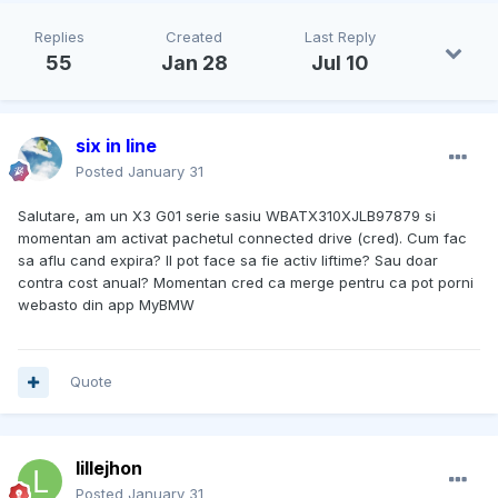
Replies
Created
Last Reply
55
Jan 28
Jul 10
six in line
Posted
January 31
Salutare, am un X3 G01 serie sasiu WBATX310XJLB97879 si
momentan am activat pachetul connected drive (cred). Cum fac
sa aflu cand expira? Il pot face sa fie activ liftime? Sau doar
contra cost anual? Momentan cred ca merge pentru ca pot porni
webasto din app MyBMW
Quote
lillejhon
Posted
January 31