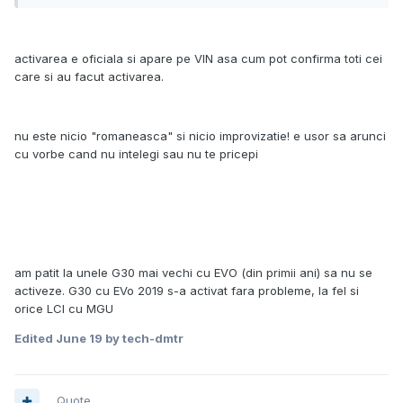
activarea e oficiala si apare pe VIN asa cum pot confirma toti cei
care si au facut activarea.
nu este nicio "romaneasca" si nicio improvizatie! e usor sa arunci
cu vorbe cand nu intelegi sau nu te pricepi
am patit la unele G30 mai vechi cu EVO (din primii ani) sa nu se
activeze. G30 cu EVo 2019 s-a activat fara probleme, la fel si
orice LCI cu MGU
Edited
June 19
by tech-dmtr
Quote