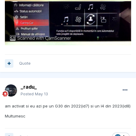
Quote
_radu_
Posted
May 13
am activat si eu azi pe un G30 din 2022(id7) si un I4 din 2023(id8)
Multumesc