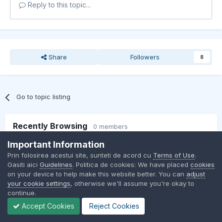
Reply to this topic...
Share
Followers
8
Go to topic listing
Recently Browsing
0 members
Important Information
No registered users viewing this page.
Prin folosirea acestui site, sunteti de acord cu
Terms of Use
.
Gasiti aici
Guidelines
. Politica de cookies: We have placed
cookies
on your device to help make this website better. You can
adjust
your cookie settings
, otherwise we'll assume you're okay to
continue.
Accept Cookies
Reject Cookies
Contact Us
Cookies
BMW Club Romania