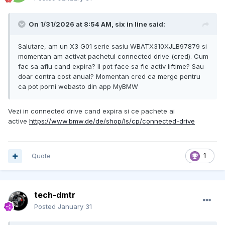
On 1/31/2026 at 8:54 AM,
six in line
said:
Salutare, am un X3 G01 serie sasiu WBATX310XJLB97879 si
momentan am activat pachetul connected drive (cred). Cum
fac sa aflu cand expira? Il pot face sa fie activ liftime? Sau
doar contra cost anual? Momentan cred ca merge pentru
ca pot porni webasto din app MyBMW
Vezi in connected drive cand expira si ce pachete ai
active
https://www.bmw.de/de/shop/ls/cp/connected-drive
Quote
1
tech-dmtr
Posted
January 31