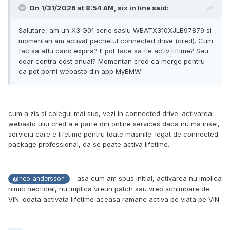
On 1/31/2026 at 8:54 AM,
six in line
said:
Salutare, am un X3 G01 serie sasiu WBATX310XJLB97879 si
momentan am activat pachetul connected drive (cred). Cum
fac sa aflu cand expira? Il pot face sa fie activ liftime? Sau
doar contra cost anual? Momentan cred ca merge pentru
ca pot porni webasto din app MyBMW
cum a zis si colegul mai sus, vezi in connected drive. activarea
webasto ului cred a e parte din online services daca nu ma insel,
serviciu care e lifetime pentru toate masinile. legat de connected
package professional, da se poate activa lifetime.
- asa cum am spus initial, activarea nu implica
@neo_andersson
nimic neoficial, nu implica vreun patch sau vreo schimbare de
VIN. odata activata lifetime aceasa ramane activa pe viata pe VIN