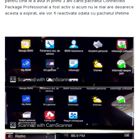
pentru cine le a avut in primii 3 ani cand pachetul Connected
Package Professional a fost activ si acum nu le mai are deoarece
acesta a expirat, ele vor fi reactivate odata cu pachetul lifetime