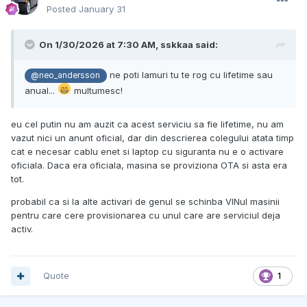
Posted
January 31
On 1/30/2026 at 7:30 AM,
sskkaa
said:
ne poti lamuri tu te rog cu lifetime sau
@neo_andersson
anual...
multumesc!
eu cel putin nu am auzit ca acest serviciu sa fie lifetime, nu am
vazut nici un anunt oficial, dar din descrierea colegului atata timp
cat e necesar cablu enet si laptop cu siguranta nu e o activare
oficiala. Daca era oficiala, masina se proviziona OTA si asta era
tot.
probabil ca si la alte activari de genul se schinba VINul masinii
pentru care cere provisionarea cu unul care are serviciul deja
activ.
Quote
1