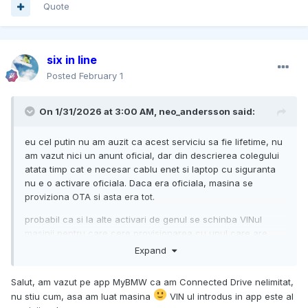
Quote
six in line
Posted
February 1
On 1/31/2026 at 3:00 AM,
neo_andersson
said:
eu cel putin nu am auzit ca acest serviciu sa fie lifetime, nu
am vazut nici un anunt oficial, dar din descrierea colegului
atata timp cat e necesar cablu enet si laptop cu siguranta
nu e o activare oficiala. Daca era oficiala, masina se
proviziona OTA si asta era tot.
probabil ca si la alte activari de genul se schinba VINul
masinii pentru care cere provisionarea cu unul care are
serviciul deja activ.
Expand
Salut, am vazut pe app MyBMW ca am Connected Drive nelimitat,
nu stiu cum, asa am luat masina
VIN ul introdus in app este al