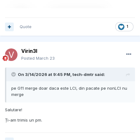
Quote
1
Virin3l
Posted
March 23
On 3/14/2026 at 9:45 PM,
tech-dmtr
said:
pe G11 merge doar daca este LCI, din pacate pe nonLCI nu
merge
Salutare!
Ți-am trimis un pm.