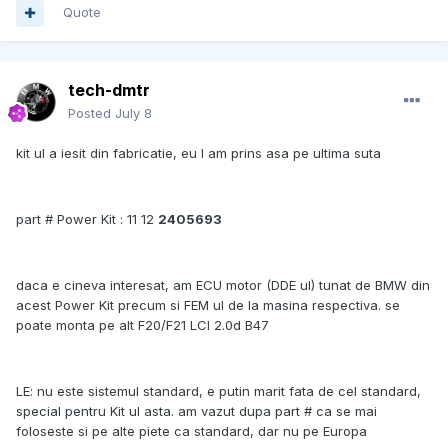
Quote
tech-dmtr
Posted
July 8
kit ul a iesit din fabricatie, eu l am prins asa pe ultima suta
part # Power Kit : 11 12
2405693
daca e cineva interesat, am ECU motor (DDE ul) tunat de BMW din
acest Power Kit precum si FEM ul de la masina respectiva. se
poate monta pe alt F20/F21 LCI 2.0d B47
LE: nu este sistemul standard, e putin marit fata de cel standard,
special pentru Kit ul asta. am vazut dupa part # ca se mai
foloseste si pe alte piete ca standard, dar nu pe Europa