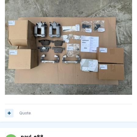
Quote
paul_e88