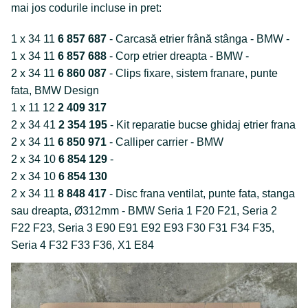
mai jos codurile incluse in pret:
1 x 34 11
6 857 687
- Carcasă etrier frână stânga - BMW -
1 x 34 11
6 857 688
- Corp etrier dreapta - BMW -
2 x 34 11
6 860 087
- Clips fixare, sistem franare, punte
fata, BMW Design
1 x 11 12
2 409 317
2 x 34 41
2 354 195
- Kit reparatie bucse ghidaj etrier frana
2 x 34 11
6 850 971
- Calliper carrier - BMW
2 x 34 10
6 854 129
-
2 x 34 10
6 854 130
2 x 34 11
8 848 417
- Disc frana ventilat, punte fata, stanga
sau dreapta, Ø312mm - BMW Seria 1 F20 F21, Seria 2
F22 F23, Seria 3 E90 E91 E92 E93 F30 F31 F34 F35,
Seria 4 F32 F33 F36, X1 E84