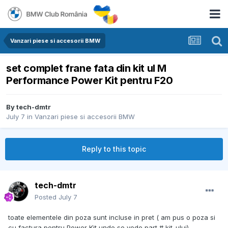
Vanzari piese si accesorii BMW
set complet frane fata din kit ul M
Performance Power Kit pentru F20
By
tech-dmtr
July 7
in
Vanzari piese si accesorii BMW
Reply to this topic
tech-dmtr
Posted
July 7
toate elementele din poza sunt incluse in pret ( am pus o poza si
cu factura pentru Power Kit unde se vede part # kit-ului)