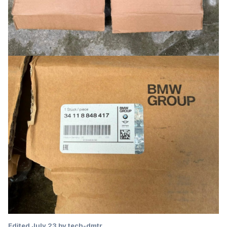
Edited
July 23
by tech-dmtr