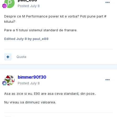
Posted
July 8
Despre ce M Performance power kit e vorba? Poti pune part #
kitului?
Pare a fi totusi sistemul standard de franare.
Edited
July 8
by paul_e88
Quote
bimmer90f30
Posted
July 8
Asa as zice si eu. E90 are asa ceva standard, din poze..
Nu vreau sa diminuez valoarea.