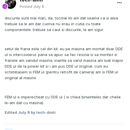
Posted
July 8
discurile sunt mai mari, da, tocmai mi am dat seama ca si alea
trebuie sa le am dar cumva nu erau in cutia cu toate
componentele. trebuie sa caut si discurile, le am sigur
setul de frana este cel din kit. eu pe masina am montat doar DDE
ul si intercoolerul. pana sa apuc sa fac revizia si sa montez si
franele am vandut masina. inainte sa vand masina am luat inapoi
DDE ul de la power kit si i am pus DDE ul original. cum eu
schimbasem si FEM ul (pentru retrofit de camera) am si FEM ul
original al masinii
FEM ul e imperecheat cu DDE ul ( si cheia bineinteles dar cheile
le-am dat cu masina)
Edited
July 8
by tech-dmtr