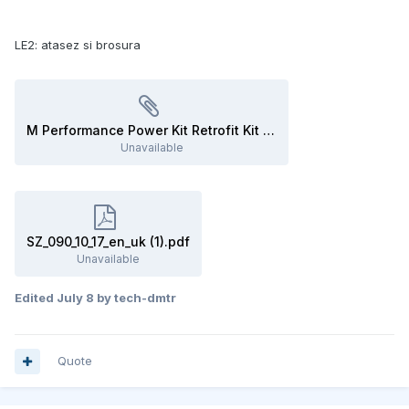
LE2: atasez si brosura
M Performance Power Kit Retrofit Kit F20.PDF
Unavailable
SZ_090_10_17_en_uk (1).pdf
Unavailable
Edited
July 8
by tech-dmtr
Quote