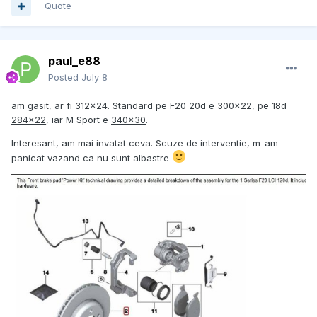
Quote
paul_e88
Posted
July 8
am gasit, ar fi
312x24
. Standard pe F20 20d e
300x22
, pe 18d
284x22
, iar M Sport e
340x30
.
Interesant, am mai invatat ceva. Scuze de interventie, m-am
panicat vazand ca nu sunt albastre