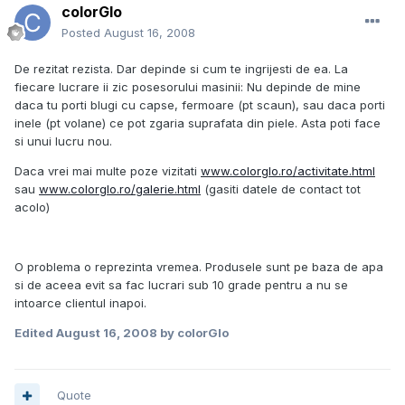
colorGlo
Posted
August 16, 2008
De rezitat rezista. Dar depinde si cum te ingrijesti de ea. La
fiecare lucrare ii zic posesorului masinii: Nu depinde de mine
daca tu porti blugi cu capse, fermoare (pt scaun), sau daca porti
inele (pt volane) ce pot zgaria suprafata din piele. Asta poti face
si unui lucru nou.
Daca vrei mai multe poze vizitati
www.colorglo.ro/activitate.html
sau
www.colorglo.ro/galerie.html
(gasiti datele de contact tot
acolo)
O problema o reprezinta vremea. Produsele sunt pe baza de apa
si de aceea evit sa fac lucrari sub 10 grade pentru a nu se
intoarce clientul inapoi.
Edited
August 16, 2008
by colorGlo
Quote