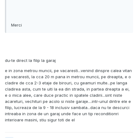
Merci
du-te direct la filip la garaj
e in zona metrou muncii, pe vacaresti...venind dinspre calea vitan
pe vacaresti, la cca 20 m pana in metrou muncii, pe dreapta, e o
cladire de cca 2-3 etaje de birouri, cu geamuri multe...pe langa
cladirea asta, cum te uiti la ea din strada, in partea dreapta a ei,
e o mica alee, care duce practic in spatele cladirii...sint niste
acareturi, vechituri pe acolo si niste garaje....intr-unul dintre ele e
filip, lucreaza de la 9 - 18 inclusiv sambata...daca nu te descurci
intreaba in zona de un garaj unde face un tip reconditionri
interioare masini, stiu sigur toti de el