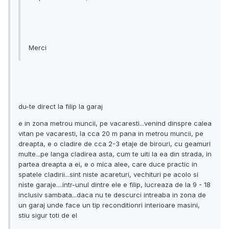
Merci
du-te direct la filip la garaj
e in zona metrou muncii, pe vacaresti...venind dinspre calea
vitan pe vacaresti, la cca 20 m pana in metrou muncii, pe
dreapta, e o cladire de cca 2-3 etaje de birouri, cu geamuri
multe...pe langa cladirea asta, cum te uiti la ea din strada, in
partea dreapta a ei, e o mica alee, care duce practic in
spatele cladirii...sint niste acareturi, vechituri pe acolo si
niste garaje....intr-unul dintre ele e filip, lucreaza de la 9 - 18
inclusiv sambata...daca nu te descurci intreaba in zona de
un garaj unde face un tip reconditionri interioare masini,
stiu sigur toti de el