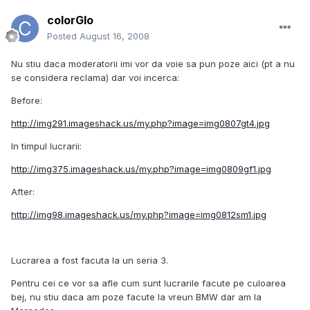
colorGlo
Posted
August 16, 2008
Nu stiu daca moderatorii imi vor da voie sa pun poze aici (pt a nu
se considera reclama) dar voi incerca:
Before:
http://img291.imageshack.us/my.php?image=img0807gt4.jpg
In timpul lucrarii:
http://img375.imageshack.us/my.php?image=img0809gf1.jpg
After:
http://img98.imageshack.us/my.php?image=img0812sm1.jpg
Lucrarea a fost facuta la un seria 3.
Pentru cei ce vor sa afle cum sunt lucrarile facute pe culoarea
bej, nu stiu daca am poze facute la vreun BMW dar am la