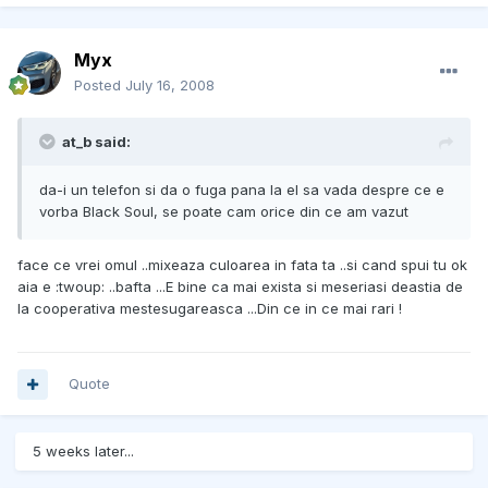
Myx
Posted
July 16, 2008
at_b said:
da-i un telefon si da o fuga pana la el sa vada despre ce e
vorba Black Soul, se poate cam orice din ce am vazut
face ce vrei omul ..mixeaza culoarea in fata ta ..si cand spui tu ok
aia e :twoup: ..bafta ...E bine ca mai exista si meseriasi deastia de
la cooperativa mestesugareasca ...Din ce in ce mai rari !
Quote
5 weeks later...