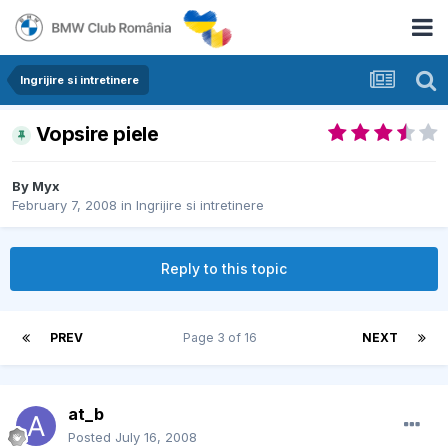
Ingrijire si intretinere
Vopsire piele
By
Myx
February 7, 2008
in
Ingrijire si intretinere
Reply to this topic
PREV
Page 3 of 16
NEXT
at_b
Posted
July 16, 2008