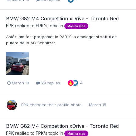
BMW G82 M4 Competition xDrive - Toronto Red
FPK
replied to
FPK
's topic in
Masina mea
Astăzi am fost programat la RAR. S-a omologat și softul de
putere de la AC Schnitzer.
March 18
29 replies
4
FPK
changed their profile photo
March 15
BMW G82 M4 Competition xDrive - Toronto Red
FPK
replied to
FPK
's topic in
Masina mea