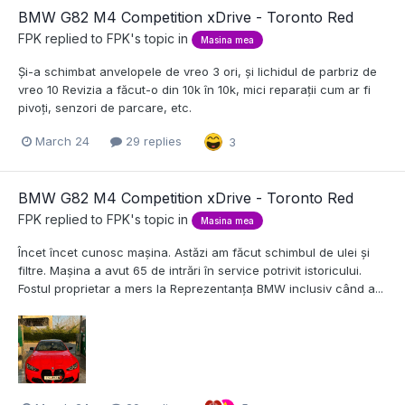
BMW G82 M4 Competition xDrive - Toronto Red
FPK
replied to
FPK
's topic in
Masina mea
Și-a schimbat anvelopele de vreo 3 ori, și lichidul de parbriz de
vreo 10 Revizia a făcut-o din 10k în 10k, mici reparații cum ar fi
pivoți, senzori de parcare, etc.
March 24
29 replies
3
BMW G82 M4 Competition xDrive - Toronto Red
FPK
replied to
FPK
's topic in
Masina mea
Încet încet cunosc mașina. Astăzi am făcut schimbul de ulei și
filtre. Mașina a avut 65 de intrări în service potrivit istoricului.
Fostul proprietar a mers la Reprezentanța BMW inclusiv când a...