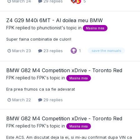
March 24
29 replies
5
Z4 G29 M40i 6MT - Al doilea meu BMW
FPK
replied to
phunctionist
's topic in
Masina mea
Super faina combinatia de culori!
March 23
23 replies
1
save the manuals
BMW G82 M4 Competition xDrive - Toronto Red
FPK
replied to
FPK
's topic in
Masina mea
Era prea frumos ca sa fie adevarat
March 22
29 replies
BMW G82 M4 Competition xDrive - Toronto Red
FPK
replied to
FPK
's topic in
Masina mea
Este ACS. Am discutat deja la ei, si mi-au confirmat dupa VIN ca