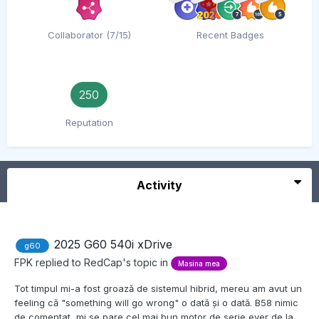
Collaborator (7/15)
Recent Badges
250
Reputation
Activity
2025 G60 540i xDrive
g60
FPK
replied to
RedCap
's topic in
Masina mea
Tot timpul mi-a fost groază de sistemul hibrid, mereu am avut un
feeling că "something will go wrong" o dată și o dată. B58 nimic
de comentat, mi se pare cel mai bun motor de serie ever de la...