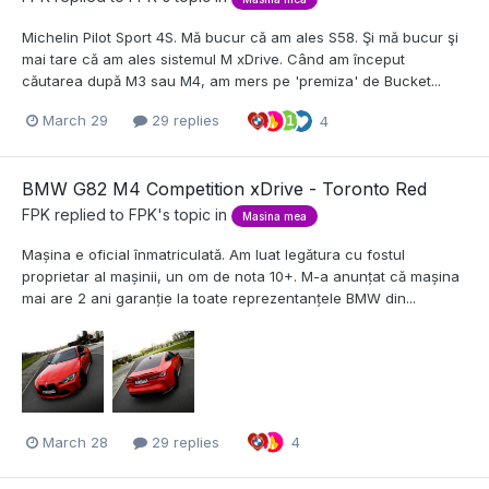
Michelin Pilot Sport 4S. Mă bucur că am ales S58. Şi mă bucur şi
mai tare că am ales sistemul M xDrive. Când am început
căutarea după M3 sau M4, am mers pe 'premiza' de Bucket...
March 29
29 replies
4
BMW G82 M4 Competition xDrive - Toronto Red
FPK
replied to
FPK
's topic in
Masina mea
Mașina e oficial înmatriculată. Am luat legătura cu fostul
proprietar al mașinii, un om de nota 10+. M-a anunțat că mașina
mai are 2 ani garanție la toate reprezentanțele BMW din...
March 28
29 replies
4