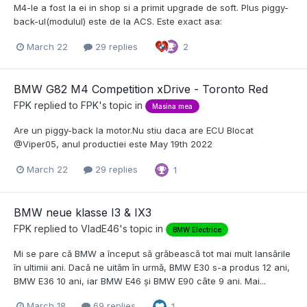
M4-le a fost la ei in shop si a primit upgrade de soft. Plus piggy-
back-ul(modulul) este de la ACS. Este exact asa:
March 22
29 replies
2
BMW G82 M4 Competition xDrive - Toronto Red
FPK
replied to
FPK
's topic in
Masina mea
Are un piggy-back la motor.Nu stiu daca are ECU Blocat
@Viper05, anul productiei este May 19th 2022
March 22
29 replies
1
BMW neue klasse I3 & IX3
FPK
replied to
VladE46
's topic in
BMW Electrice
Mi se pare că BMW a început să grăbească tot mai mult lansările
în ultimii ani. Dacă ne uităm în urmă, BMW E30 s-a produs 12 ani,
BMW E36 10 ani, iar BMW E46 și BMW E90 câte 9 ani. Mai...
March 18
69 replies
1