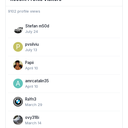
9102 profile views
Stefan m50d
July 24
pvsilviu
July 13
Papii
April 10
amrcatalin35
April 10
RaYn3
March 29
ovy318i
March 14