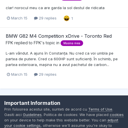
clar! norocul meu ca are garda la sol destul de ridicata
March 15
29 replies
1
BMW G82 M4 Competition xDrive - Toronto Red
FPK
replied to
FPK
's topic in
Masina mea
L-am vândut. A ajuns în Constanța. Nu cred ca voi umbla pe
partea de putere. Cred ca 600HP sunt suficienți. În schimb, pe
partea exterioara, mașina nu a avut pachetul de carbon...
March 15
29 replies
Important Information
Contact Us
Cookies
Prin folosirea acestui site, sunteti de acord cu
Terms of Use
.
BMW Club Romania
Gasiti aici
Guidelines
. Politica de cookies: We have placed
cookies
Powered by Invision Community
on your device to help make this website better. You can
adjust
your cookie settings
, otherwise we'll assume you're okay to