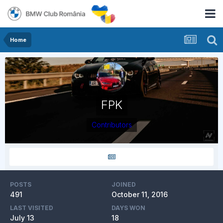
Home
FPK
Contributors
POSTS
JOINED
491
October 11, 2016
LAST VISITED
DAYS WON
July 13
18