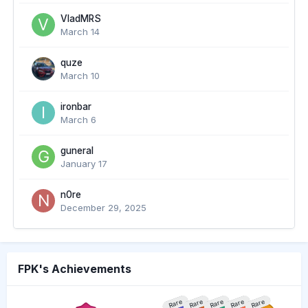
VladMRS
March 14
quze
March 10
ironbar
March 6
guneral
January 17
n0re
December 29, 2025
FPK's Achievements
Rare
Rare
Rare
Rare
Rare