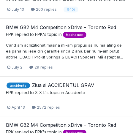
July 13
200 replies
540i
BMW G82 M4 Competition xDrive - Toronto Red
FPK
replied to
FPK
's topic in
Masina mea
Cand am achizitionat masina mi-am propus sa nu ma ating de
ea pana nu iese din garantie (inca 2 ani). Dar nu m-am putut
abtine. EIBACH ProKit Springs & EIBACH Spacers. Mă aștept la...
July 2
29 replies
Ziua si ACCIDENTUL GRAV
accidente
FPK
replied to
X X L
's topic in
Accidente
April 13
2572 replies
BMW G82 M4 Competition xDrive - Toronto Red
FPK
replied to
FPK
's topic in
Masina mea