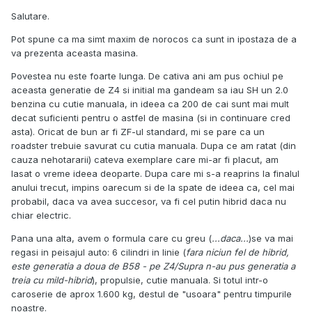
Salutare.
Pot spune ca ma simt maxim de norocos ca sunt in ipostaza de a
va prezenta aceasta masina.
Povestea nu este foarte lunga. De cativa ani am pus ochiul pe
aceasta generatie de Z4 si initial ma gandeam sa iau SH un 2.0
benzina cu cutie manuala, in ideea ca 200 de cai sunt mai mult
decat suficienti pentru o astfel de masina (si in continuare cred
asta). Oricat de bun ar fi ZF-ul standard, mi se pare ca un
roadster trebuie savurat cu cutia manuala. Dupa ce am ratat (din
cauza nehotararii) cateva exemplare care mi-ar fi placut, am
lasat o vreme ideea deoparte. Dupa care mi s-a reaprins la finalul
anului trecut, impins oarecum si de la spate de ideea ca, cel mai
probabil, daca va avea succesor, va fi cel putin hibrid daca nu
chiar electric.
Pana una alta, avem o formula care cu greu (
...daca...
)se va mai
regasi in peisajul auto: 6 cilindri in linie (
fara niciun fel de hibrid,
este generatia a doua de B58 - pe Z4/Supra n-au pus generatia a
treia cu mild-hibrid
), propulsie, cutie manuala. Si totul intr-o
caroserie de aprox 1.600 kg, destul de "usoara" pentru timpurile
noastre.