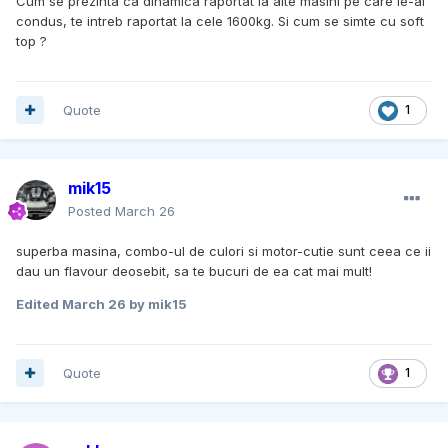
Cum se prezinta ca dinamica raportat la alte masini pe care le-ai
condus, te intreb raportat la cele 1600kg. Si cum se simte cu soft
top ?
Quote
1
mik15
Posted
March 26
superba masina, combo-ul de culori si motor-cutie sunt ceea ce ii
dau un flavour deosebit, sa te bucuri de ea cat mai mult!
Edited
March 26
by mik15
Quote
1