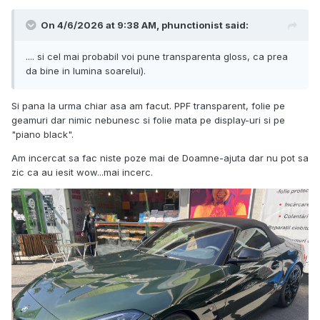
On 4/6/2026 at 9:38 AM,
phunctionist
said:
.... si cel mai probabil voi pune transparenta gloss, ca prea
da bine in lumina soarelui).
Si pana la urma chiar asa am facut. PPF transparent, folie pe
geamuri dar nimic nebunesc si folie mata pe display-uri si pe
"piano black".
Am incercat sa fac niste poze mai de Doamne-ajuta dar nu pot sa
zic ca au iesit wow...mai incerc.