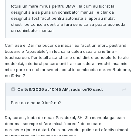
totusi un mare minus pentru BMW , la cum au lucrat la
designul ala sa puna un schimbator manual, e clar ca
designul a fost facut pentru automata si apoi au mutat
chestii pe consola centrala fara sens ca sa poata acomoda
un schimbator manual
Cam asa e. Dar ma bucur ca macar au facut un efort, pastrand
butoanele "apasabile", in loc sa ia calea usoara si ieftina -
touchscreen. Per totall asta chiar e unul dintre punctele forte ale
modelului, interiorul pe care unii l-ar considera invechit insa mie
mi se pare ca e chiar sweet spotul in combinatia ecrane/butoane,
cu iDrive 7.
On 5/8/2026 at 10:45 AM,
raduron10
said:
Pare ca e noua 0 km? nu?
Da, corect, luata de noua. Paradoxal, SH 3L+manuala gaseam
doar mai scumpe si fara mixul "corect" de culoare
caroserie+jante+dotari. Ori s-au vandut putine ori efectiv nimeni
nu prea vrea sa le vanda asa repede.