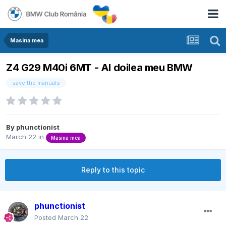
Masina mea
Z4 G29 M40i 6MT - Al doilea meu BMW
save the manuals
By
phunctionist
March 22
in
Masina mea
Reply to this topic
phunctionist
Posted
March 22