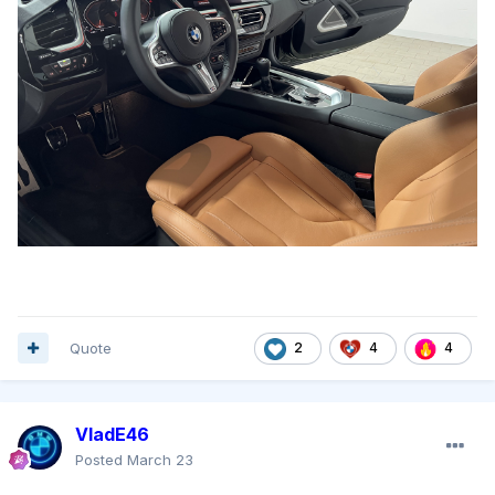
Quote
2
4
4
VladE46
Posted
March 23