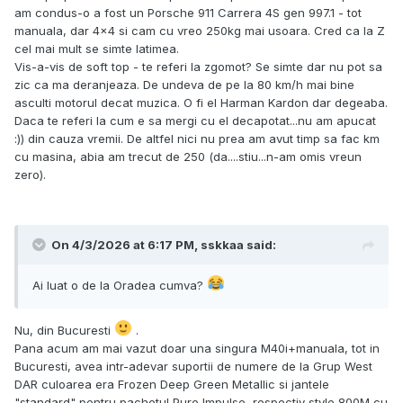
am condus-o a fost un Porsche 911 Carrera 4S gen 997.1 - tot
manuala, dar 4x4 si cam cu vreo 250kg mai usoara. Cred ca la Z
cel mai mult se simte latimea.
Vis-a-vis de soft top - te referi la zgomot? Se simte dar nu pot sa
zic ca ma deranjeaza. De undeva de pe la 80 km/h mai bine
asculti motorul decat muzica. O fi el Harman Kardon dar degeaba.
Daca te referi la cum e sa mergi cu el decapotat...nu am apucat
:)) din cauza vremii. De altfel nici nu prea am avut timp sa fac km
cu masina, abia am trecut de 250 (da....stiu...n-am omis vreun
zero).
On 4/3/2026 at 6:17 PM,
sskkaa
said:
Ai luat o de la Oradea cumva?
Nu, din Bucuresti
.
Pana acum am mai vazut doar una singura M40i+manuala, tot in
Bucuresti, avea intr-adevar suportii de numere de la Grup West
DAR culoarea era Frozen Deep Green Metallic si jantele
"standard" pentru pachetul Pure Impulse, respectiv style 800M cu