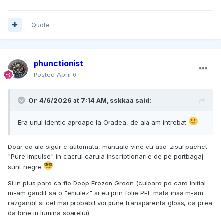
Quote
phunctionist
Posted
April 6
On 4/6/2026 at 7:14 AM,
sskkaa
said:
Era unul identic aproape la Oradea, de aia am intrebat
Doar ca ala sigur e automata, manuala vine cu asa-zisul pachet
"Pure Impulse" in cadrul caruia inscriptionarile de pe portbagaj
sunt negre
.
Si in plus pare sa fie Deep Frozen Green (culoare pe care initial
m-am gandit sa o "emulez" si eu prin folie PPF mata insa m-am
razgandit si cel mai probabil voi pune transparenta gloss, ca prea
da bine in lumina soarelui).