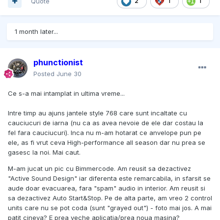
Quote
2
1
1
1 month later...
phunctionist
Posted
June 30
Ce s-a mai intamplat in ultima vreme...
Intre timp au ajuns jantele style 768 care sunt incaltate cu
cauciucuri de iarna (nu ca as avea nevoie de ele dar costau la
fel fara cauciucuri). Inca nu m-am hotarat ce anvelope pun pe
ele, as fi vrut ceva High-performance all season dar nu prea se
gasesc la noi. Mai caut.
M-am jucat un pic cu Bimmercode. Am reusit sa dezactivez
"Active Sound Design" iar diferenta este remarcabila, in sfarsit se
aude doar evacuarea, fara "spam" audio in interior. Am reusit si
sa dezactivez Auto Start&Stop. Pe de alta parte, am vreo 2 control
units care nu se pot coda (sunt "grayed out") - foto mai jos. A mai
patit cineva? E prea veche aplicatia/prea noua masina?