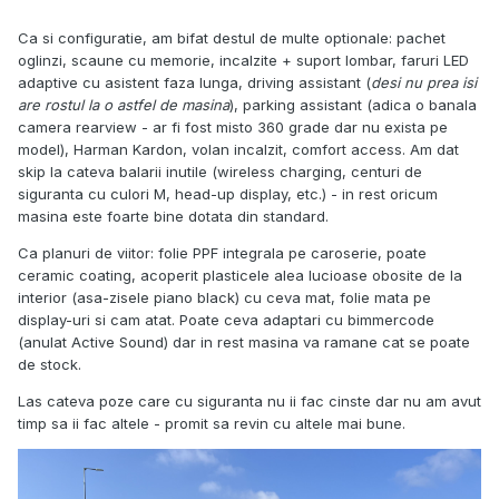
Ca si configuratie, am bifat destul de multe optionale: pachet
oglinzi, scaune cu memorie, incalzite + suport lombar, faruri LED
adaptive cu asistent faza lunga, driving assistant (
desi nu prea isi
are rostul la o astfel de masina
), parking assistant (adica o banala
camera rearview - ar fi fost misto 360 grade dar nu exista pe
model), Harman Kardon, volan incalzit, comfort access. Am dat
skip la cateva balarii inutile (wireless charging, centuri de
siguranta cu culori M, head-up display, etc.) - in rest oricum
masina este foarte bine dotata din standard.
Ca planuri de viitor: folie PPF integrala pe caroserie, poate
ceramic coating, acoperit plasticele alea lucioase obosite de la
interior (asa-zisele piano black) cu ceva mat, folie mata pe
display-uri si cam atat. Poate ceva adaptari cu bimmercode
(anulat Active Sound) dar in rest masina va ramane cat se poate
de stock.
Las cateva poze care cu siguranta nu ii fac cinste dar nu am avut
timp sa ii fac altele - promit sa revin cu altele mai bune.